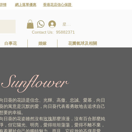
詳情
網上落單優惠
香港花店信心保證
로그인
Contact Us
:
95882371
白事花
婚嫁
花瓣氣球及相關
Sunflower
向日葵的花語是信念、光輝、高傲、忠誠、愛慕，向日
葵的寓意是沉默的愛，向日葵代表着勇敢地去追求自己
想要的幸福。
向日葵的花姿雖然沒有
玫瑰
那麼浪漫，沒有百合那麼純
淨，但它陽光、明亮，愛得坦坦蕩蕩，愛得不離不棄，
有着屬於自己的獨特魅力，而且，它綻放的不僅是愛