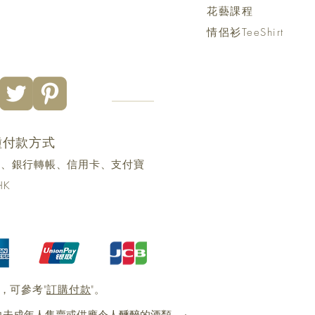
花藝課程
情侶衫TeeShirt
種付款方式
yme、銀行轉帳、信用卡、支付寶
HK
，可參考"
訂購付款
"。
未成年人售賣或供應令人醺醉的酒類。』 ​