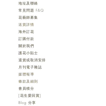
地址及聯絡
常見問題 F&Q
花藝師募集
送貨詳情
海外訂花
訂購付款
關於我們
護花小貼士
退貨或取消安排
月刊電子雜誌
媒體報導
​​條款及細則
會員積分
[花生愛回賞]
Blog 分享