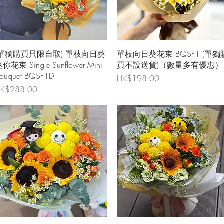
快速瀏覽
快速瀏覽
(單獨購買只限自取) 單枝向日葵
單枝向日葵花束 BQSF1 (單獨
你花束 Single Sunflower Mini
買不設送貨)（數量多有優惠）
ouquet BQSF1D
價格
HK$198.00
價格
K$288.00