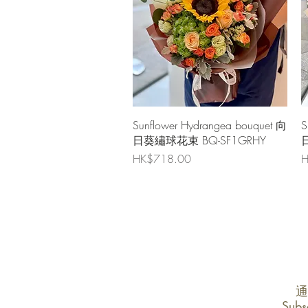
快速瀏覽
Sunflower Hydrangea bouquet 向
S
日葵繡球花束 BQ-SF1GRHY
價格
HK$718.00
H
通
Subs