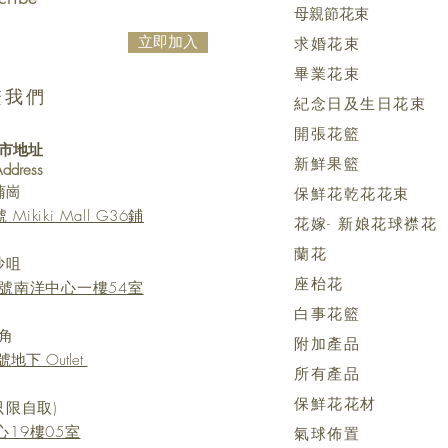
母親節花束
立即加入
求婚花束
畢業花束
繫我們
紀念日及生日花束
開張花籃
市地址
新鮮果籃
 Address
蒲崗
保鮮花乾花花束
kiki Mall G36鋪
花嫁- 新娘花球襟花
蘭花
沙咀
座枱花
號南洋中心一樓54室
白事花籃
角
附加產品
地下 Outlet
所有產品
保鮮花花材
只限自取)
19樓05室
氣球佈置