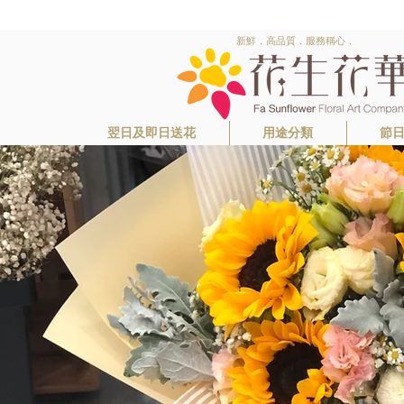
新鮮．高品質．服務稱心．
翌日及即日送花
用途分類
節