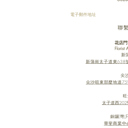
聯
花店門
Florist
新
新蒲崗太子道東638號 Mi
尖
尖沙咀東部麼地道75
旺
太子道西202號
銅鑼灣(
華斐商業中心