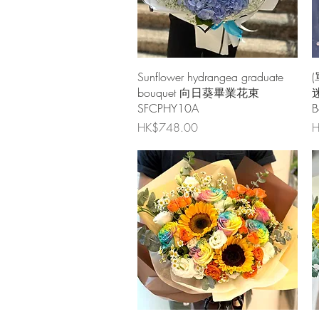
快速瀏覽
Sunflower hydrangea graduate
bouquet 向日葵畢業花束
迷
SFCPHY10A
B
價格
HK$748.00
H