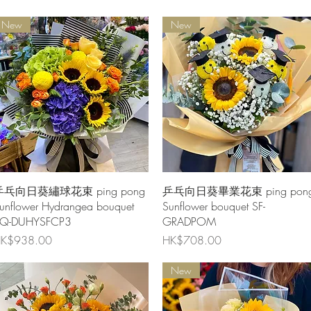
New
New
快速瀏覽
快速瀏覽
乒乓向日葵繡球花束 ping pong
乒乓向日葵畢業花束 ping pon
unflower Hydrangea bouquet
Sunflower bouquet SF-
Q-DUHYSFCP3
GRADPOM
價格
價格
K$938.00
HK$708.00
New