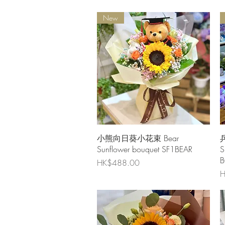
New
快速瀏覽
小熊向日葵小花束 Bear
Sunflower bouquet SF1BEAR
S
B
價格
HK$488.00
H