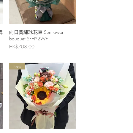
快速瀏覽
購
向日葵繡球花束 Sunflower
bouquet SFHY2WF
價格
HK$708.00
New