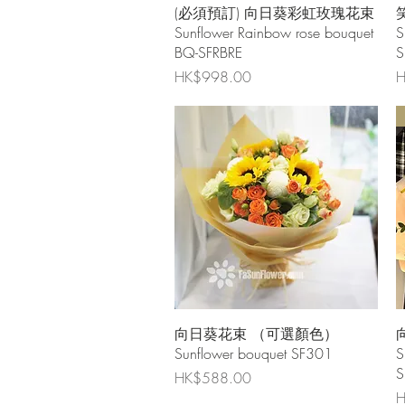
快速瀏覽
(必須預訂) 向日葵彩虹玫瑰花束
Sunflower Rainbow rose bouquet
S
BQ-SFRBRE
S
價格
HK$998.00
H
快速瀏覽
向日葵花束 （可選顏色）
Sunflower bouquet SF301
S
S
價格
HK$588.00
H