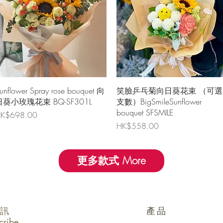
快速瀏覽
快速瀏覽
unflower Spray rose bouquet 向
笑臉乒乓菊向日葵花束 （可選
日葵小玫瑰花束 BQ-SF301L
支數）BigSmileSunflower
bouquet SFSMILE
價格
K$698.00
價格
HK$558.00
更多款式 More
訊
產品
cribe