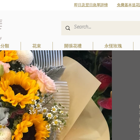
即日及翌日急單詳情
免費基本送花
日分類
花束
開張花禮
永恆玫瑰