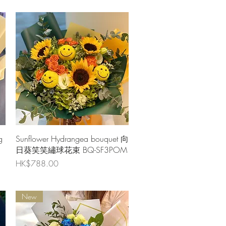
快速瀏覽
g
Sunflower Hydrangea bouquet 向
日葵笑笑繡球花束 BQ-SF3POM
價格
HK$788.00
New