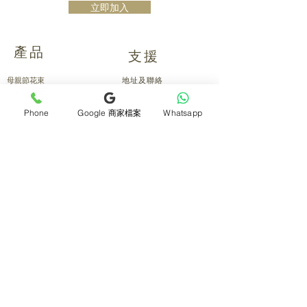
立即加入
產品
支援
母親節花束
地址及聯絡
求婚花束
常見問題 F&Q
畢業花束
花藝師募集
Phone
Google 商家檔案
Whatsapp
紀念日及生日花束
送貨詳情
開張花籃
海外訂花
新鮮果籃
訂購付款
保鮮花乾花花束
關於我們
花嫁- 新娘花球襟花
護花小貼士
蘭花
退貨或取消安排
座枱花
月刊電子雜誌
白事花籃
媒體報導
附加產品
​​條款及細則
所有產品
會員積分
保鮮花花材
[花生愛回賞]
氣球佈置
Blog 分享
花藝課程