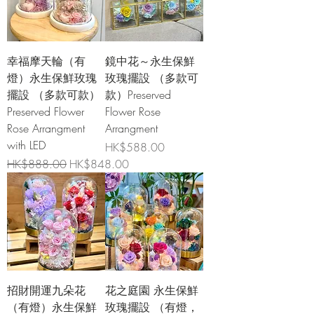
幸福摩天輪（有
鏡中花～永生保鮮
燈）永生保鮮玫瑰
玫瑰擺設 （多款可
擺設 （多款可款）
款）Preserved
Preserved Flower
Flower Rose
Rose Arrangment
Arrangment
with LED
價格
HK$588.00
一般價格
促銷價格
HK$888.00
HK$848.00
招財開運九朵花
花之庭園 永生保鮮
（有燈）永生保鮮
玫瑰擺設 （有燈，