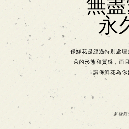
無盡
永久
保鮮花是經過特別處理
朵的形態和質感，而
讓保鮮花為你
多種款