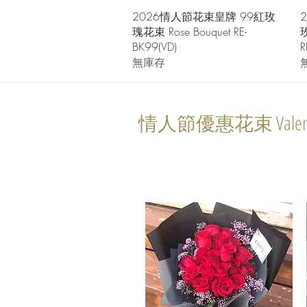
快速瀏覽
2026情人節花束皇牌 99紅玫
瑰花束 Rose Bouquet RE-
玫
BK99(VD)
R
無庫存
情人節優惠花束 Valentin