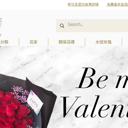
即日及翌日急單詳情
免費基本送花
日分類
花束
開張花禮
永恆玫瑰
Be 
Valen