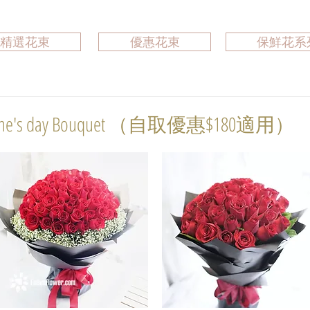
精選花束
優惠花束
保鮮花系
e's day Bouquet （自取優惠$180適用）