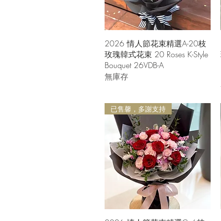
快速瀏覽
2026 情人節花束精選A-20枝
玫瑰韓式花束 20 Roses K-Style
Bouquet 26VDB-A
無庫存
已售馨，多謝支持