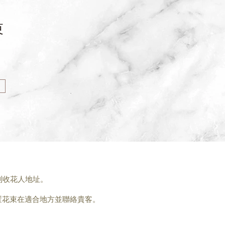
束
到收花人地址。
置花束在適合地方並聯絡貴客。