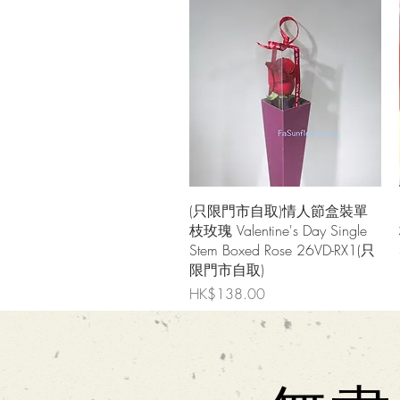
快速瀏覽
(只限門市自取)情人節盒裝單
枝玫瑰 Valentine's Day Single
Stem Boxed Rose 26VD-RX1(只
限門市自取)
價格
HK$138.00