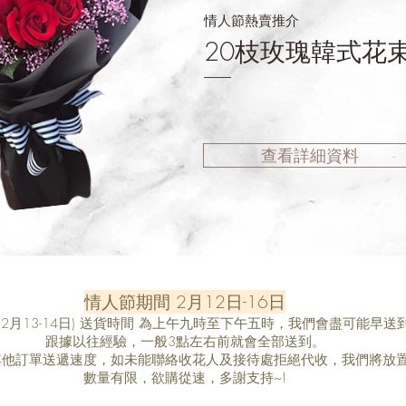
情人節熱賣推介
20枝玫瑰韓式花
查看詳細資料
情人節期間 2月12日-16日
2月13-14日) 送貨時間 為上午九時至下午五時，我們會盡可能早送
跟據以往經驗，一般3點左右前就會全部送到。
其他訂單送遞速度，如未能聯絡收花人及接待處拒絕代收，我們將放
數量有限，欲購從速，多謝支持~!​