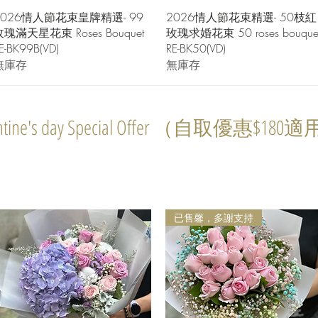
快速瀏覽
快速瀏覽
2026情人節花束皇牌精選- 99
2026情人節花束精選- 50枝紅
瑰滿天星花束 Roses Bouquet
玫瑰求婚花束 50 roses bouque
E-BK99B(VD)
RE-BK50(VD)
無庫存
無庫存
e's day Special Offer （自取優惠$180
已售馨，多謝支持