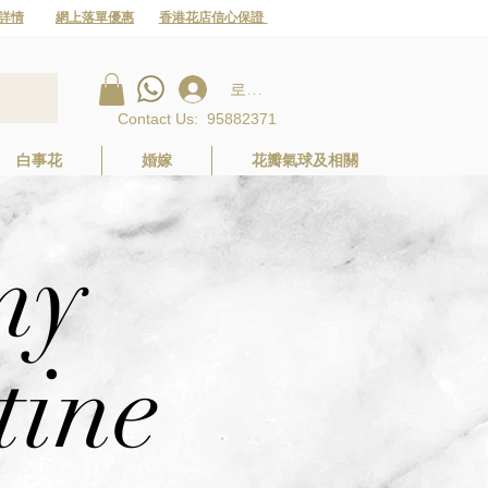
詳情
網上落單優惠
香港花店信心保證
로그인
Contact Us
:
95882371
白事花
婚嫁
花瓣氣球及相關
my
tine