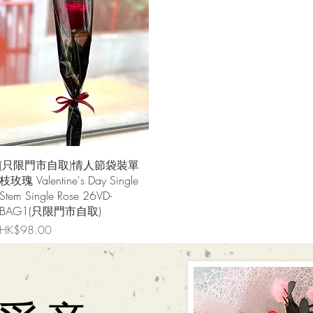
快速瀏覽
(只限門市自取)情人節袋裝單
枝玫瑰 Valentine's Day Single
Stem Single Rose 26VD-
BAG1(只限門市自取)
價格
HK$98.00