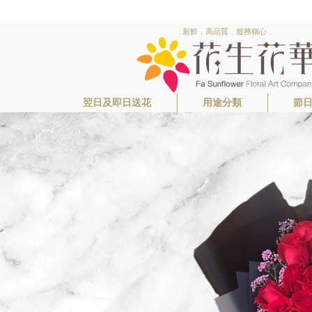
新鮮．高品質．服務稱心．
翌日及即日送花
用途分類
節