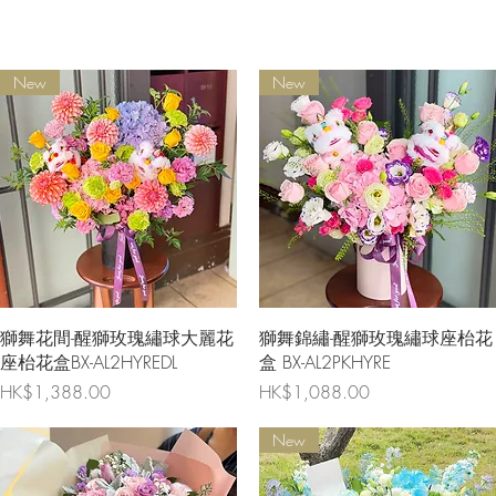
New
New
快速瀏覽
快速瀏覽
獅舞花間-醒獅玫瑰繡球大麗花
獅舞錦繡-醒獅玫瑰繡球座枱花
座枱花盒BX-AL2HYREDL
盒 BX-AL2PKHYRE
價格
價格
HK$1,388.00
HK$1,088.00
New