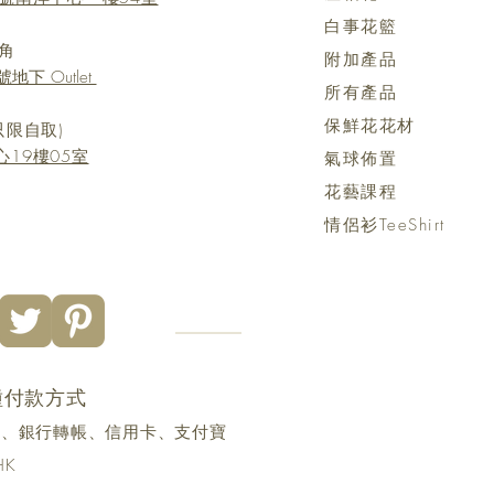
白事花籃
角
附加產品
地下 Outlet
所有產品
保鮮花花材
只限自取)
19樓05室
氣球佈置
花藝課程
情侶衫TeeShirt
種付款方式
yme、銀行轉帳、信用卡、支付寶
HK