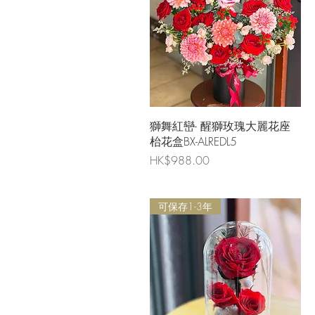
快速瀏覽
獅舞紅巒- 醒獅玫瑰大麗花座
枱花盒BX-ALREDL5
價格
HK$988.00
可保存1-3年