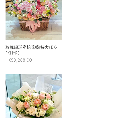
快速瀏覽
玫瑰繡球座枱花籃(特大) BK-
PKHYRE
價格
HK$3,288.00