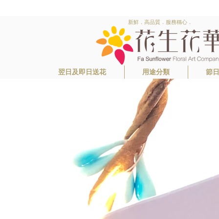
新鮮．高品質．服務稱心．
翌日及即日送花
用途分類
節