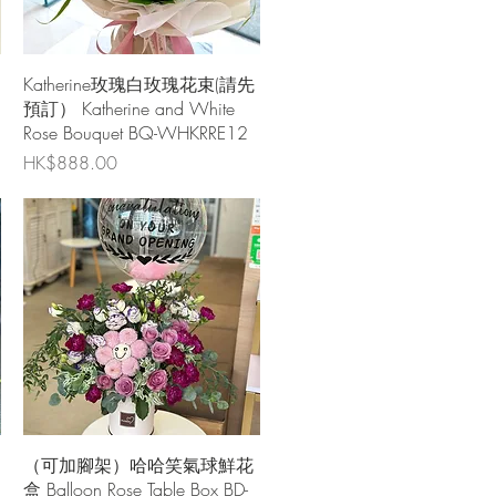
快速瀏覽
Katherine玫瑰白玫瑰花束(請先
預訂） Katherine and White
Rose Bouquet BQ-WHKRRE12
價格
HK$888.00
快速瀏覽
（可加腳架）哈哈笑氣球鮮花
盒 Balloon Rose Table Box BD-