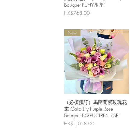
Bouquet PUHYPRPP1
價格
HK$768.00
New
快速瀏覽
（必須預訂）馬蹄蘭紫玫瑰花
束 Calla Lily Purple Rose
Bouqeut BQ-PUCLRE6（SP)
價格
HK$1,058.00