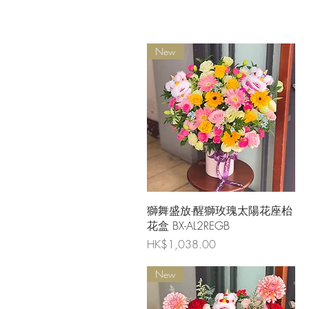
New
快速瀏覽
獅舞盛放-醒獅玫瑰太陽花座枱
花盒 BX-AL2REGB
價格
HK$1,038.00
New