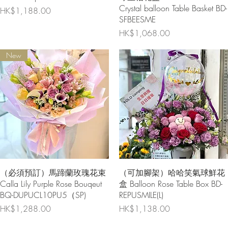
Crystal balloon Table Basket BD-
價格
HK$1,188.00
SFBEESME
價格
HK$1,068.00
New
快速瀏覽
快速瀏覽
（必須預訂）馬蹄蘭玫瑰花束
（可加腳架）哈哈笑氣球鮮花
Calla Lily Purple Rose Bouqeut
盒 Balloon Rose Table Box BD-
BQ-DUPUCL10PU5（SP)
REPUSMILE(L)
價格
價格
HK$1,288.00
HK$1,138.00