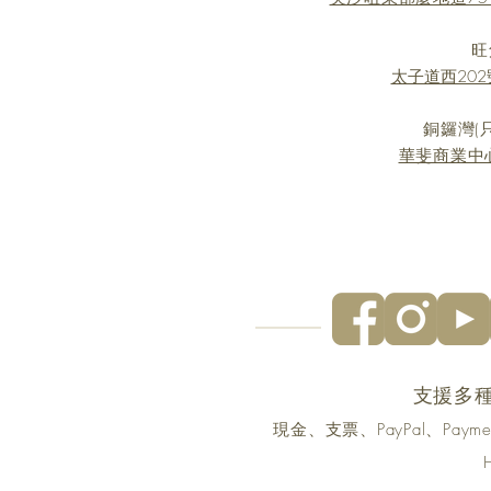
旺
太子道西202號
銅鑼灣(
華斐商業中心
支援多
現金、支票、PayPal、Pa