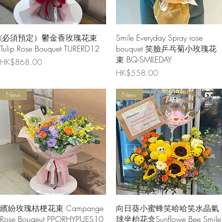
快速瀏覽
快速瀏覽
(必須預定）鬱金香玫瑰花束
Smile Everyday Spray rose
Tulip Rose Bouquet TURERD12
bouquet 笑臉乒乓菊小玫瑰花
束 BQ-SMILEDAY
價格
HK$868.00
價格
HK$558.00
New
New
快速瀏覽
快速瀏覽
繽紛玫瑰桔梗花束 Campange
向日葵小蜜蜂笑哈哈笑水晶氣
Rose Bouqeut PPORHYPUES10
球坐枱花盒Sunflowe Bee Smile