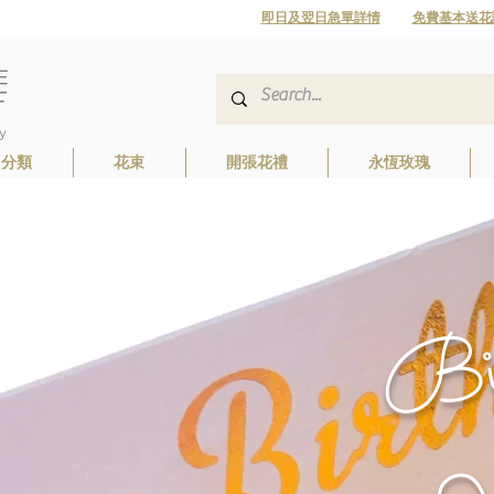
即日及翌日急單詳情
免費基本送花
日分類
花束
開張花禮
永恆玫瑰