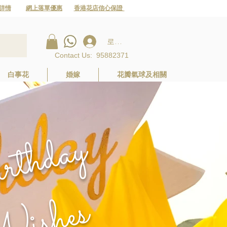
詳情
網上落單優惠
香港花店信心保證
로그인
Contact Us
:
95882371
白事花
婚嫁
花瓣氣球及相關
B
i
r
t
h
d
a
y
W
i
s
h
e
s