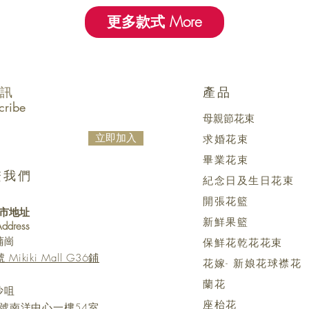
更多款式 More
訊
產品
cribe
母親節花束
立即加入
求婚花束
畢業花束
繫我們
紀念日及生日花束
開張花籃
市地址
新鮮果籃
 Address
蒲崗
保鮮花乾花花束
kiki Mall G36鋪
花嫁- 新娘花球襟花
蘭花
沙咀
座枱花
號南洋中心一樓54室