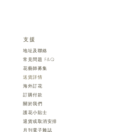
支援
地址及聯絡
常見問題 F&Q
花藝師募集
送貨詳情
海外訂花
訂購付款
關於我們
護花小貼士
退貨或取消安排
月刊電子雜誌