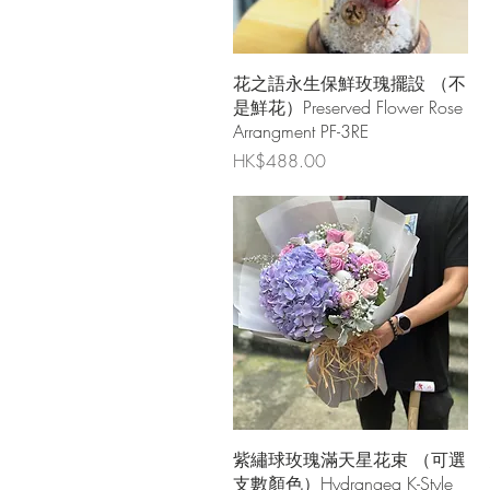
快速瀏覽
花之語永生保鮮玫瑰擺設 （不
是鮮花）Preserved Flower Rose
Arrangment PF-3RE
價格
HK$488.00
快速瀏覽
紫繡球玫瑰滿天星花束 （可選
支數顏色）Hydrangea K-Style