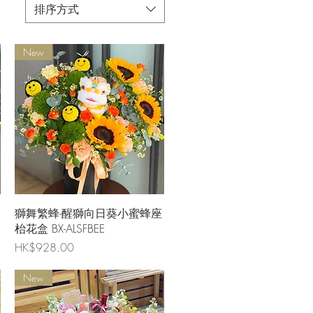
排序方式
New
快速瀏覽
獅舞繁蜂-醒獅向日葵小蜜蜂座
枱花盒 BX-ALSFBEE
價格
HK$928.00
New