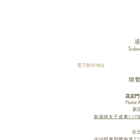
通
Subs
聯
花店門
Florist
新
新蒲崗太子道東638號 Mi
尖
尖沙咀東部麼地道75