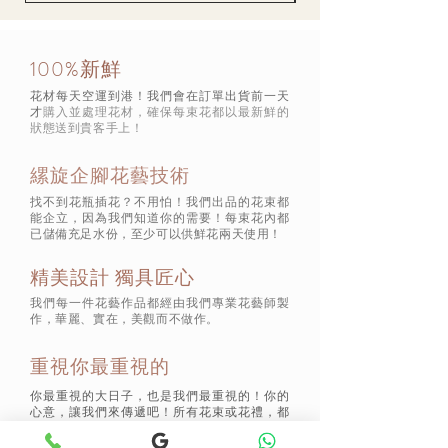
100%新鮮
花材每天空運到港！我們會在訂單出貨前一天
才
購入並處理花材，確保每束花都以最新鮮的
狀態
送到貴客手上！
縲旋企腳花藝技術
找不到花瓶插花？不用怕！我們出品的花束都
能企立，因為我們知道你的需要！每束花內都
已儲備充足水份，至少可以供鮮花兩天使用！
精美設計 獨具匠心
我們每一件花藝作品都經由我們專業花藝師製
作，華麗、實在，美觀而不做作。
重視你最重視的
你最重視的大日子，也是我們最重視的！你的
心意，讓我們來傳遞吧！所有花束或花禮，都
包括一張精美心意卡，讓每束花送到對方手上
時，都滿滿載著你的心意！