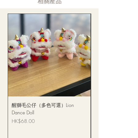
​相關產品
醒獅毛公仔（多色可選）Lion
(單獨購買只限自取)
Dance Doll
你花束 Single Sunflo
Bouquet BQSF1D
價格
HK$68.00
價格
HK$288.00