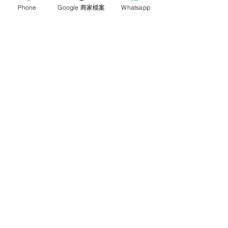
Phone
Google 商家檔案
Whatsapp
通訊 Subscribe
立即加入
產品
支援
母親節花束
地址及聯絡
求婚花束
常見問題 F&Q
畢業花束
花藝師募集
紀念日及生日花束
送貨詳情
開張花籃
海外訂花
新鮮果籃
訂購付款
保鮮花乾花花束
關於我們
花嫁- 新娘花球襟花
護花小貼士
蘭花
退貨或取消安排