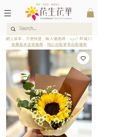
新鮮．高品質．服務稱心．
網上落單，方便快捷，輸入優惠碼：aga5 即減$5
免費基本送貨服務
，
預訂自取更享自取優惠