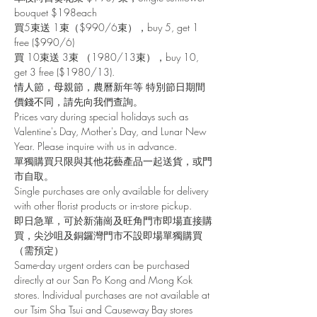
bouquet $198each
買5束送 1束（$990/6束），buy 5, get 1
free ($990/6)
買 10束送 3束 （1980/13束），buy 10,
get 3 free ($1980/13).
情人節，母親節，農曆新年等 特別節日期間
價錢不同，請先向我們查詢。
Prices vary during special holidays such as
Valentine's Day, Mother's Day, and Lunar New
Year. Please inquire with us in advance.
單獨購買只限與其他花藝產品一起送貨，或門
市自取。
Single purchases are only available for delivery
with other florist products or in-store pickup.
即日急單，可於新蒲崗及旺角門市即場直接購
買，尖沙咀及銅鑼灣門市不設即場單獨購買
（需預定）
Same-day urgent orders can be purchased
directly at our San Po Kong and Mong Kok
stores. Individual purchases are not available at
our Tsim Sha Tsui and Causeway Bay stores