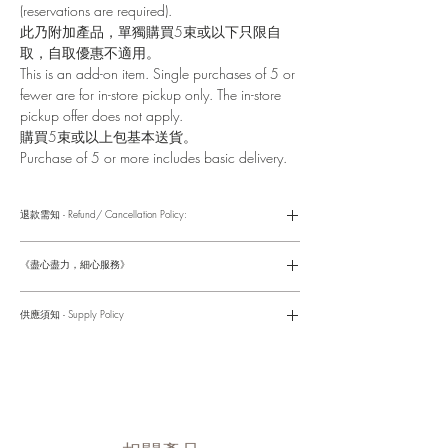
(reservations are required).
此乃附加產品，單獨購買5束或以下只限自
取，自取優惠不適用。
This is an add-on item. Single purchases of 5 or
fewer are for in-store pickup only. The in-store
pickup offer does not apply.
購買5束或以上包基本送貨。
Purchase of 5 or more includes basic delivery.
退款需知 - Refund/ Cancellation Policy:
請參考以下網址獲取詳情
https://www.fasunflower.com/return
《盡心盡力，細心服務》
是我們服務的座右銘。從客戶查詢開始，到訂單，到送貨，到送
貨後，我們都會有同事跟進。可就客戶方便，以指不同的方式與
供應須知 - Supply Policy
客戶跟進聯絡(電話Whatsapp/ Facebook/ Email等多種不同渠
道)。
情人節及母親節等特別節日一般頁面內的產品及款式或會暫停供
​時間 訂單動態
應，特別節日期間只供應節日頁面的款式，請細閱頁面內的特別
落單後12小時内 訂單確認,網上賬戶與付款須知
通告。
付款後12小時内 付款確認 (銀行轉賬或信用卡)
Supply may be suspended during special festival, eg lunar new
送貨後當天内 禮品送到通知
year. Please check the notice on the top bar of web page.
送貨後當天内 網上賬戶，即時圖片更新