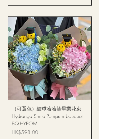
（可選色）繡球哈哈笑畢業花束
醒獅毛公仔（多色可選
Hydranga Smile Pompum bouquet
Dance Doll
BQ-HYPOM
價格
HK$68.00
價格
HK$598.00