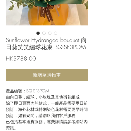
Sunflower Hydrangea bouquet 向
日葵笑笑繡球花束 BQ-SF3POM
價
HK$788.00
格
新增至購物車
產品編號：BQ-SF3POM
由向日葵，繡球，小玫瑰及其他襯花組成
除了即日頁面內的款式，一般產品需要兩日前
預訂，海外花材或特別染色花材需要更早時間
預訂，如有疑問，請聯絡我們客戶服務
已包括基本送貨服務，運費詳情請參考網站內
資訊。