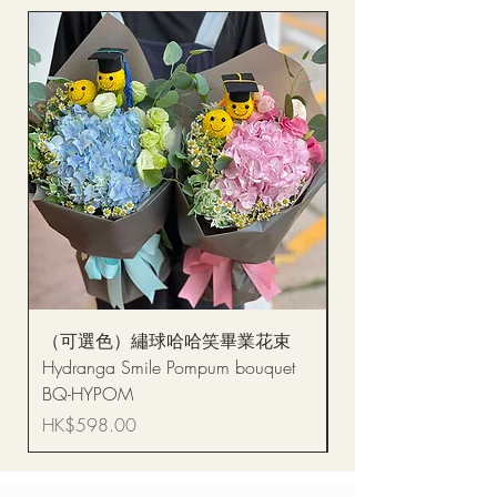
（可選色）繡球哈哈笑畢業花束
醒獅毛公仔（多色可選
Hydranga Smile Pompum bouquet
Dance Doll
BQ-HYPOM
價格
HK$68.00
價格
HK$598.00