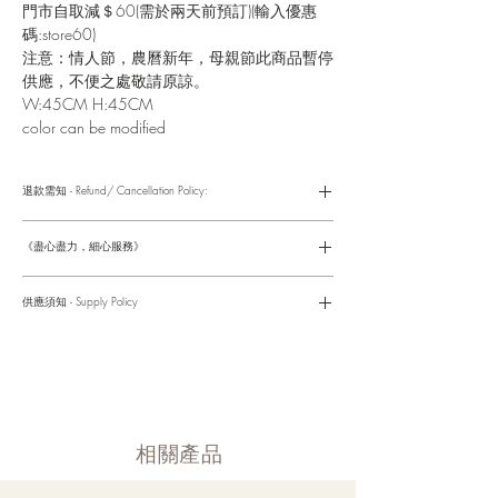
門市自取減＄60(需於兩天前預訂)(輸入優惠
碼:store60)
注意：情人節，農曆新年，母親節此商品暫停
供應，不便之處敬請原諒。
W:45CM H:45CM
color can be modified
退款需知 - Refund/ Cancellation Policy:
請參考以下網址獲取詳情
https://www.fasunflower.com/return
《盡心盡力，細心服務》
是我們服務的座右銘。從客戶查詢開始，到訂單，到送貨，到送
貨後，我們都會有同事跟進。可就客戶方便，以指不同的方式與
供應須知 - Supply Policy
客戶跟進聯絡(電話Whatsapp/ Facebook/ Email等多種不同渠
道)。
情人節及母親節等特別節日一般頁面內的產品及款式或會暫停供
​時間 訂單動態
應，特別節日期間只供應節日頁面的款式，請細閱頁面內的特別
落單後12小時内 訂單確認,網上賬戶與付款須知
通告。
付款後12小時内 付款確認 (銀行轉賬或信用卡)
Supply may be suspended during special festival, eg lunar new
送貨後當天内 禮品送到通知
year. Please check the notice on the top bar of web page.
送貨後當天内 網上賬戶，即時圖片更新
​相關產品