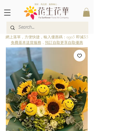
新鮮．高品質．服務稱心．
網上落單，方便快捷，輸入優惠碼：aga5 即減$5
免費基本送貨服務
，
預訂自取更享自取優惠