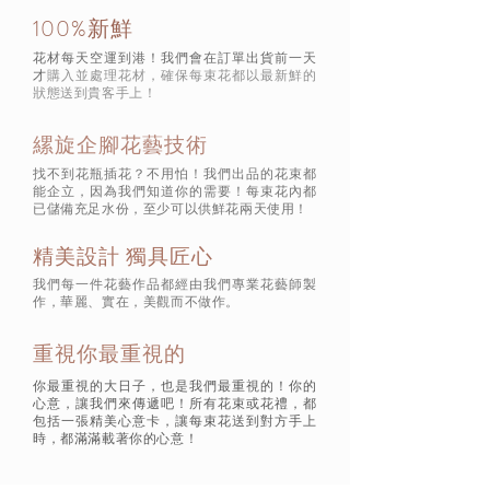
100%新鮮
花材每天空運到港！我們會在訂單出貨前一天
才
購入並處理花材，確保每束花都以最新鮮的
狀態
送到貴客手上！
縲旋企腳花藝技術
找不到花瓶插花？不用怕！我們出品的花束都
能企立，因為我們知道你的需要！每束花內都
已儲備充足水份，至少可以供鮮花兩天使用！
精美設計 獨具匠心
我們每一件花藝作品都經由我們專業花藝師製
作，華麗、實在，美觀而不做作。
重視你最重視的
你最重視的大日子，也是我們最重視的！你的
心意，讓我們來傳遞吧！所有花束或花禮，都
包括一張精美心意卡，讓每束花送到對方手上
時，都滿滿載著你的心意！