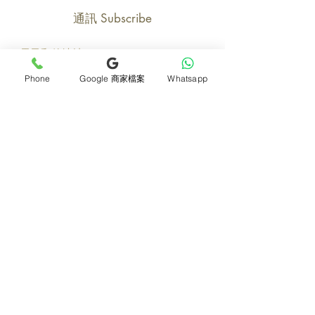
通訊 Subscribe
Phone
Google 商家檔案
Whatsapp
立即加入
產品
支援
母親節花束
地址及聯絡
求婚花束
常見問題 F&Q
畢業花束
花藝師募集
紀念日及生日花束
送貨詳情
開張花籃
海外訂花
新鮮果籃
訂購付款
保鮮花乾花花束
關於我們
花嫁- 新娘花球襟花
護花小貼士
蘭花
退貨或取消安排
座枱花
月刊電子雜誌
白事花籃
媒體報導