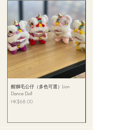
醒獅毛公仔（多色可選）Lion
(單獨購買只限自取)
Dance Doll
你花束 Single Sunflo
Bouquet BQSF1D
價格
HK$68.00
價格
HK$288.00