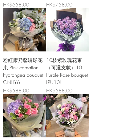
價格
價格
HK$658.00
HK$758.00
粉紅康乃馨繡球花
10枝紫玫瑰花束
束 Pink carnation
（可選支數）10
hydrangea bouquet
Purple Rose Bouquet
CNHY6
LPU10L
價格
價格
HK$588.00
HK$588.00