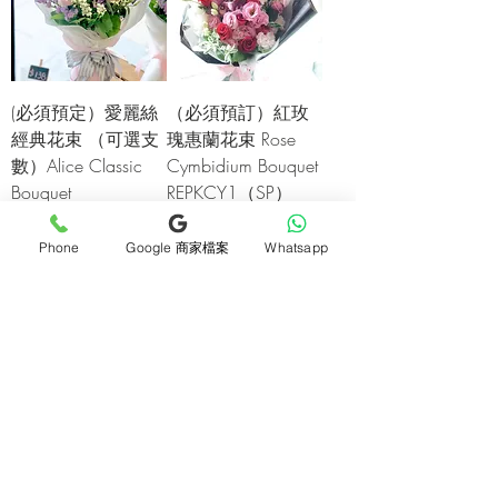
(必須預定）愛麗絲
（必須預訂）紅玫
經典花束 （可選支
瑰惠蘭花束 Rose
數）Alice Classic
Cymbidium Bouquet
Bouquet
REPKCY1（SP）
ALCB1（SP）
價格
HK$1,408.00
價格
HK$708.00
Phone
Google 商家檔案
Whatsapp
載入更多
通訊 Subscribe