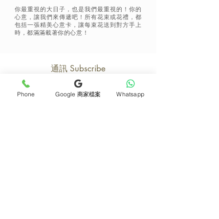
你最重視的大日子，也是我們最重視的！你的
心意，讓我們來傳遞吧！所有花束或花禮，都
包括一張精美心意卡，讓每束花送到對方手上
時，都滿滿載著你的心意！
通訊 Subscribe
Phone
Google 商家檔案
Whatsapp
立即加入
產品
支援
母親節花束
地址及聯絡
求婚花束
常見問題 F&Q
畢業花束
花藝師募集
紀念日及生日花束
送貨詳情
開張花籃
海外訂花
新鮮果籃
訂購付款