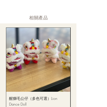
通告。
付款後12小時内 付款確認 (銀行轉賬或信用卡)
Supply may be suspended during special festival, eg lunar new
送貨後當天内 禮品送到通知
year. Please check the notice on the top bar of web page.
送貨後當天内 網上賬戶，即時圖片更新
​相關產品
醒獅毛公仔（多色可選）Lion
(單獨購買只限自取)
Dance Doll
你花束 Single Sunflo