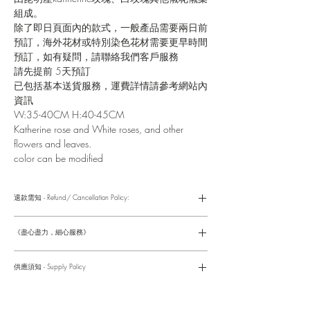
組成。
除了即日頁面內的款式，一般產品需要兩日前
預訂，海外花材或特別染色花材需要更早時間
預訂，如有疑問，請聯絡我們客戶服務
請先提前 5天預訂
已包括基本送貨服務，運費詳情請參考網站內
資訊
W:35-40CM H:40-45CM
Katherine rose and White roses, and other
flowers and leaves.
color can be modified
退款需知 - Refund/ Cancellation Policy:
請參考以下網址獲取詳情
https://www.fasunflower.com/return
《盡心盡力，細心服務》
是我們服務的座右銘。從客戶查詢開始，到訂單，到送貨，到送
貨後，我們都會有同事跟進。可就客戶方便，以指不同的方式與
供應須知 - Supply Policy
客戶跟進聯絡(電話Whatsapp/ Facebook/ Email等多種不同渠
道)。
情人節及母親節等特別節日一般頁面內的產品及款式或會暫停供
​時間 訂單動態
應，特別節日期間只供應節日頁面的款式，請細閱頁面內的特別
落單後12小時内 訂單確認,網上賬戶與付款須知