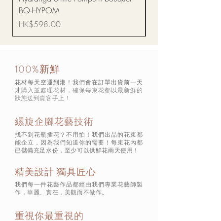
BQ-HYPOM
價格
HK$68.00
價格
HK$598.00
100%新鮮
花材每天空運到港！我們會在訂單出貨前一天
才
購入並處理花材，確保每束花都以最新鮮的
狀態
送到貴客手上！
縲旋企腳花藝技術
找不到花瓶插花？不用怕！我們出品的花束都
能企立，因為我們知道你的需要！每束花內都
已儲備充足水份，至少可以供鮮花兩天使用！
精美設計 獨具匠心
我們每一件花藝作品都經由我們專業花藝師製
作，華麗、實在，美觀而不做作。
重視你最重視的