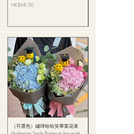
Bouquet BQSF1D
價格
HK$68.00
價格
HK$288.00
（可選色）繡球哈哈笑畢業花束
醒獅毛公仔（多色可選
Hydranga Smile Pompum bouquet
Dance Doll