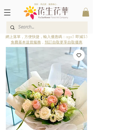
新鮮．高品質．服務稱心．
網上落單，方便快捷，輸入優惠碼：aga5 即減$5
免費基本送貨服務
，
預訂自取更享自取優惠