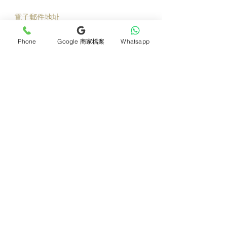
立即加入
Phone
Google 商家檔案
Whatsapp
產品
支援
母親節花束
地址及聯絡
求婚花束
常見問題 F&Q
畢業花束
花藝師募集
紀念日及生日花束
送貨詳情
開張花籃
海外訂花
新鮮果籃
訂購付款
保鮮花乾花花束
關於我們
花嫁- 新娘花球襟花
護花小貼士
蘭花
退貨或取消安排
座枱花
月刊電子雜誌
白事花籃
媒體報導
附加產品
​​條款及細則
所有產品
會員積分