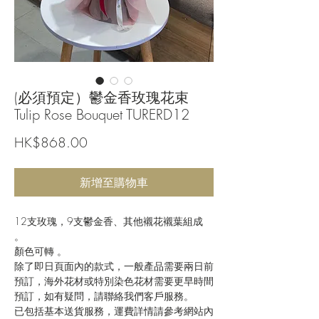
(必須預定）鬱金香玫瑰花束
Tulip Rose Bouquet TURERD12
價
HK$868.00
格
新增至購物車
12支玫瑰，9支鬱金香、其他襯花襯葉組成
。
顏色可轉 。
除了即日頁面內的款式，一般產品需要兩日前
預訂，海外花材或特別染色花材需要更早時間
預訂，如有疑問，請聯絡我們客戶服務。
已包括基本送貨服務，運費詳情請參考網站內