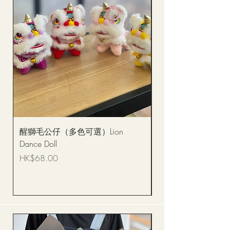
醒獅毛公仔（多色可選）Lion
(單獨購買只限自取)
Dance Doll
你花束 Single Sunflo
Bouquet BQSF1D
價格
HK$68.00
價格
HK$288.00