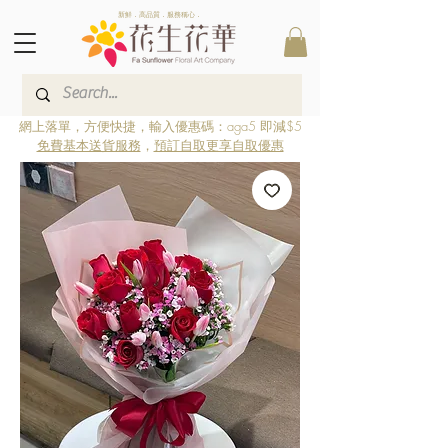
新鮮．高品質．服務稱心．
網上落單，方便快捷，輸入優惠碼：aga5 即減$5
免費基本送貨服務
，
預訂自取更享自取優惠