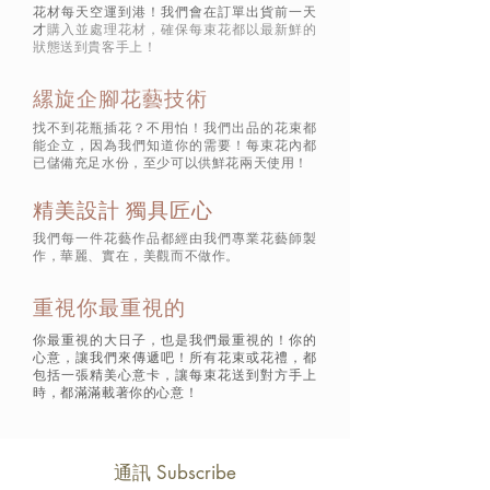
花材每天空運到港！我們會在訂單出貨前一天
才
購入並處理花材，確保每束花都以最新鮮的
狀態
送到貴客手上！
縲旋企腳花藝技術
找不到花瓶插花？不用怕！我們出品的花束都
能企立，因為我們知道你的需要！每束花內都
已儲備充足水份，至少可以供鮮花兩天使用！
精美設計 獨具匠心
我們每一件花藝作品都經由我們專業花藝師製
作，華麗、實在，美觀而不做作。
重視你最重視的
你最重視的大日子，也是我們最重視的！你的
心意，讓我們來傳遞吧！所有花束或花禮，都
包括一張精美心意卡，讓每束花送到對方手上
時，都滿滿載著你的心意！
通訊 Subscribe