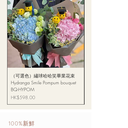
（可選色）繡球哈哈笑畢業花束
醒獅毛公仔（多色可選
Hydranga Smile Pompum bouquet
Dance Doll
BQ-HYPOM
價格
HK$68.00
價格
HK$598.00
100%新鮮