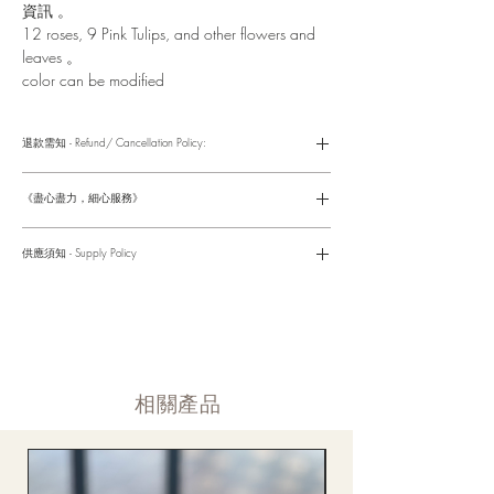
資訊 。
12 roses, 9 Pink Tulips, and other flowers and
leaves 。
color can be modified
退款需知 - Refund/ Cancellation Policy:
請參考以下網址獲取詳情
https://www.fasunflower.com/return
《盡心盡力，細心服務》
是我們服務的座右銘。從客戶查詢開始，到訂單，到送貨，到送
貨後，我們都會有同事跟進。可就客戶方便，以指不同的方式與
供應須知 - Supply Policy
客戶跟進聯絡(電話Whatsapp/ Facebook/ Email等多種不同渠
道)。
情人節及母親節等特別節日一般頁面內的產品及款式或會暫停供
​時間 訂單動態
應，特別節日期間只供應節日頁面的款式，請細閱頁面內的特別
落單後12小時内 訂單確認,網上賬戶與付款須知
通告。
付款後12小時内 付款確認 (銀行轉賬或信用卡)
Supply may be suspended during special festival, eg lunar new
送貨後當天内 禮品送到通知
year. Please check the notice on the top bar of web page.
送貨後當天内 網上賬戶，即時圖片更新
​相關產品