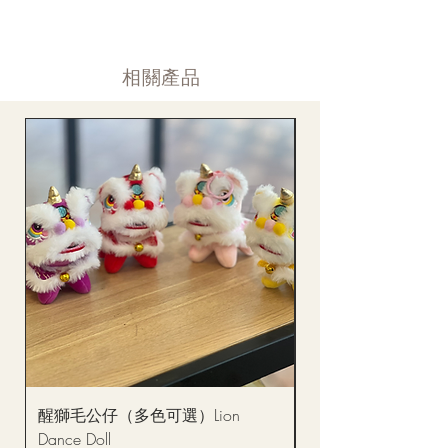
通告。
付款後12小時内 付款確認 (銀行轉賬或信用卡)
Supply may be suspended during special festival, eg lunar new
送貨後當天内 禮品送到通知
year. Please check the notice on the top bar of web page.
送貨後當天内 網上賬戶，即時圖片更新
​相關產品
醒獅毛公仔（多色可選）Lion
(單獨購買只限自取)
Dance Doll
你花束 Single Sunflo