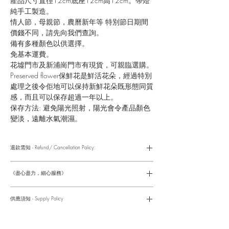
產品尺寸直徑12cm底座12cm高12cm。帶燈
純手工製造。
情人節，母親節，農曆新年等 特別節日期間
價錢不同，請先向我們查詢。
備有多種顏色以供選擇。
免基本運費。
花墟門市及新浦崗門市有現貨，可親臨選購。
Preserved flower保鮮花是鮮活花朵，經過特別
處理之後令佢地可以保持新鮮花朵既形態同質
感，而且可以保存超過一年以上。
保存方法: 避免陽光照射，陽光會令產品顏色
變淡，遠離水氣潮濕。
退款需知 - Refund/ Cancellation Policy:
請參考以下網址獲取詳情
https://www.fasunflower.com/return
《盡心盡力，細心服務》
是我們服務的座右銘。從客戶查詢開始，到訂單，到送貨，到送
貨後，我們都會有同事跟進。可就客戶方便，以指不同的方式與
供應須知 - Supply Policy
客戶跟進聯絡(電話Whatsapp/ Facebook/ Email等多種不同渠
道)。
情人節及母親節等特別節日一般頁面內的產品及款式或會暫停供
​時間 訂單動態
應，特別節日期間只供應節日頁面的款式，請細閱頁面內的特別
落單後12小時内 訂單確認,網上賬戶與付款須知