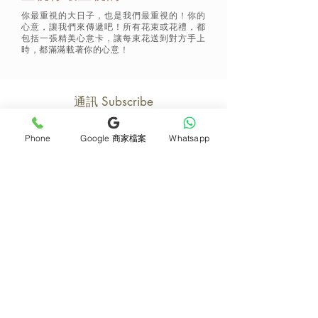
你最重視的大日子，也是我們最重視的！你的
心意，讓我們來傳遞吧！所有花束或花禮，都
包括一張精美心意卡，讓每束花送到對方手上
時，都滿滿載著你的心意！
通訊 Subscribe
Phone
Google 商家檔案
Whatsapp
立即加入
產品
支援
母親節花束
地址及聯絡
求婚花束
常見問題 F&Q
畢業花束
花藝師募集
紀念日及生日花束
送貨詳情
開張花籃
海外訂花