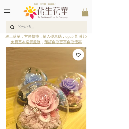
新鮮．高品質．服務稱心．
網上落單，方便快捷，輸入優惠碼：aga5 即減$5
免費基本送貨服務
，
預訂自取更享自取優惠