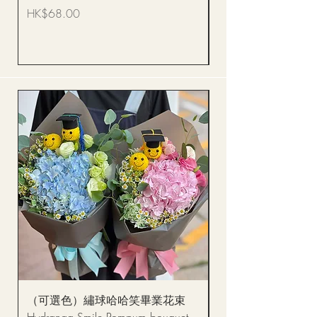
Bouquet BQSF1D
價格
HK$68.00
價格
HK$288.00
（可選色）繡球哈哈笑畢業花束
醒獅毛公仔（多色可選