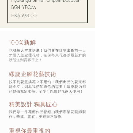
Hydranga Smile Pompum bouquet
Dance Doll
BQ-HYPOM
價格
HK$68.00
價格
HK$598.00
100%新鮮
花材每天空運到港！我們會在訂單出貨前一天
才
購入並處理花材，確保每束花都以最新鮮的
狀態
送到貴客手上！
縲旋企腳花藝技術
找不到花瓶插花？不用怕！我們出品的花束都
能企立，因為我們知道你的需要！每束花內都
已儲備充足水份，至少可以供鮮花兩天使用！
精美設計 獨具匠心
我們每一件花藝作品都經由我們專業花藝師製
作，華麗、實在，美觀而不做作。
重視你最重視的