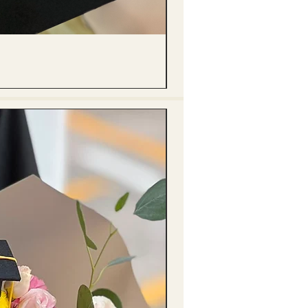
(單獨購買只限自取) 單枝向日葵迷你花
價格
HK$288.00