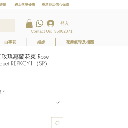
詳情
網上落單優惠
香港花店信心保證
登入
Contact Us
:
95882371
白事花
婚嫁
花瓣氣球及相關
玫瑰惠蘭花束 Rose
uquet REPKCY1（SP）
價
格
?
*