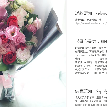
退款需知 - Refund/ 
請參考以下網址獲取詳情
https://www.fasunflower.com/r
《盡心盡力，細
是我們服務的座右銘。從客戶
有同事跟進。可就客戶方便，以指
Facebook/ Email等多種不同渠
​時間 訂單動
落單後12小時内 訂單確認,
付款後12小時内 付款確認 (
送貨後當天内 禮品送到通
送貨後當天内 網上賬戶，
供應須知 - Supply 
情人節及母親節等特別節日一
間只供應節日頁面的款式，請
Supply may be suspended during