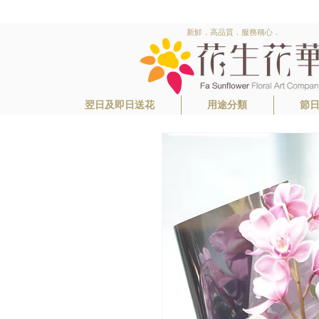
新鮮．高品質．服務稱心．
翌日及即日送花
用途分類
節