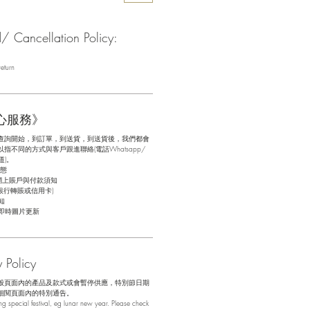
Cancellation Policy:
eturn
心服務》
查詢開始，到訂單，到送貨，到送貨後，我們都會
不同的方式與客戶跟進聯絡(電話Whatsapp/
道)。
態
網上賬戶與付款須知
銀行轉賬或信用卡)
知
即時圖片更新
Policy
般頁面內的產品及款式或會暫停供應，特別節日期
細閱頁面內的特別通告。
 special festival, eg lunar new year. Please check