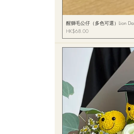
醒獅毛公仔（多色可選）Lion Dance
價格
HK$68.00