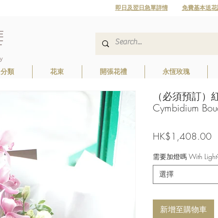
即日及翌日急單詳情
免費基本送花
日分類
花束
開張花禮
永恆玫瑰
（必須預訂）紅
Cymbidium Bo
HK$1,408.00
需要加燈嗎 With Light
選擇
新增至購物車