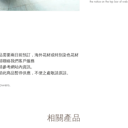
the notice on the top bar of we
品需要兩日前預訂，海外花材或特別染色花材
請聯絡我們客戶服務
請參考網站內資訊。
節此商品暫停供應，不便之處敬請原諒。
lowers.
​相關產品