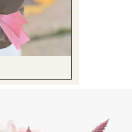
醒獅毛公仔（多色可選）Lion D
價格
HK$68.00