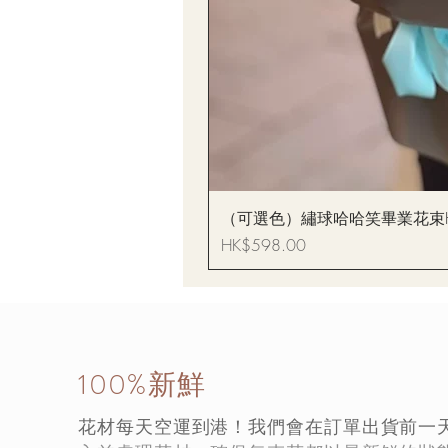
（可選色）繡球哈哈笑畢業花束Hydrang
價格
HK$598.00
100%新鮮
花材每天空運到港！我們會在訂單出貨前一