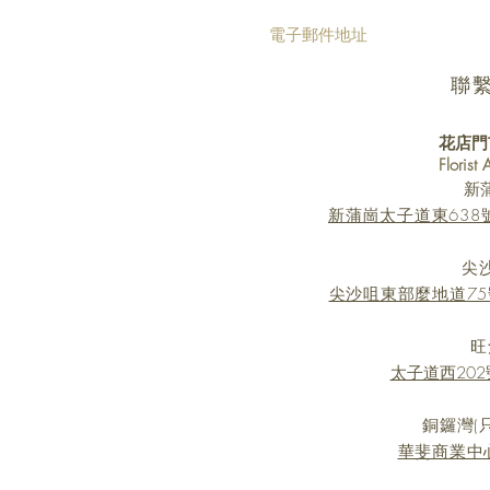
聯
花店門
Florist
新
新蒲崗太子道東638號 Mi
尖
尖沙咀東部麼地道75
旺
太子道西202號
銅鑼灣(
華斐商業中心