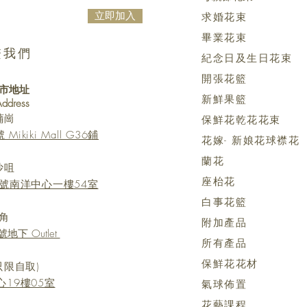
立即加入
求婚花束
畢業花束
繫我們
紀念日及生日花束
開張花籃
市地址
新鮮果籃
 Address
蒲崗
保鮮花乾花花束
kiki Mall G36鋪
花嫁- 新娘花球襟花
蘭花
沙咀
座枱花
號南洋中心一樓54室
白事花籃
角
附加產品
地下 Outlet
所有產品
保鮮花花材
只限自取)
19樓05室
氣球佈置
花藝課程