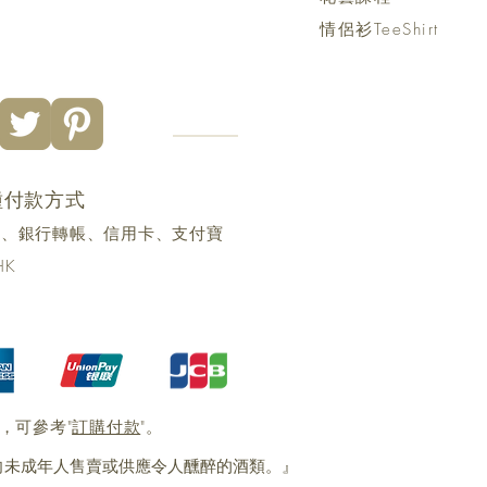
情侶衫TeeShirt
種付款方式
yme、銀行轉帳、信用卡、支付寶
HK
，可參考"
訂購付款
"。
未成年人售賣或供應令人醺醉的酒類。』 ​