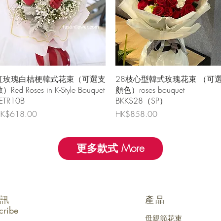
快速瀏覽
快速瀏覽
紅玫瑰白桔梗韓式花束（可選支
28枝心型韓式玫瑰花束 （可
）Red Roses in K-Style Bouquet
顏色）roses bouquet
ETR10B
BKKS28（SP）
價格
價格
K$618.00
HK$858.00
更多款式 More
訊
產品
cribe
母親節花束