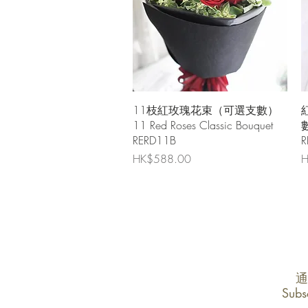
快速瀏覽
11枝紅玫瑰花束（可選支數）
11 Red Roses Classic Bouquet
數
RERD11B
R
價格
HK$588.00
H
通
Subs