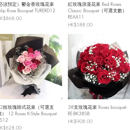
快速瀏覽
快速瀏覽
(必須預定）鬱金香玫瑰花束
紅玫瑰浪漫花束 Red Roses
ulip Rose Bouquet TURERD12
Classic Bouquet（可選支數）
REAA11
價格
K$868.00
價格
HK$588.00
New
快速瀏覽
快速瀏覽
12枝玫瑰韓式花束（可選支
38支玫瑰花束 Roses bouquet
） 12 Roses K-Style Bouquet
RE-BK38SB
S12
價格
HK$908.00
價格
K$628.00