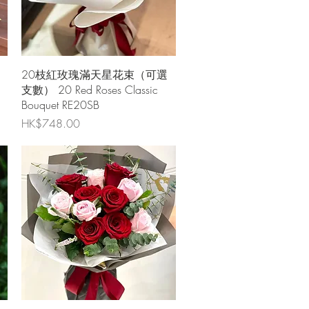
快速瀏覽
20枝紅玫瑰滿天星花束（可選
支數） 20 Red Roses Classic
Bouquet RE20SB
價格
HK$748.00