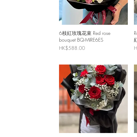
快速瀏覽
6枝紅玫瑰花束 Red rose
R
bouquet BQ-MIRE6ES
價格
HK$588.00
H