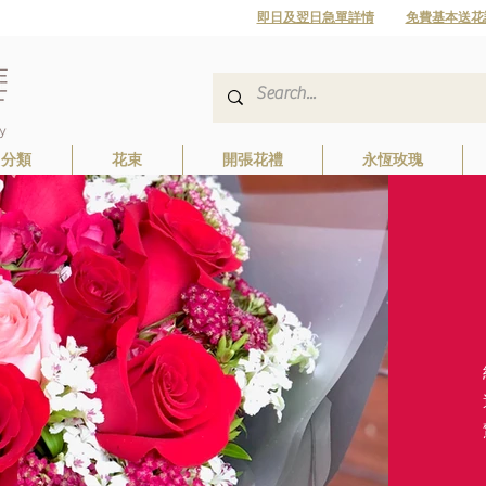
即日及翌日急單詳情
免費基本送花
日分類
花束
開張花禮
永恆玫瑰