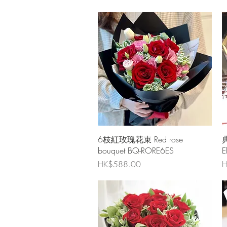
快速瀏覽
6枝紅玫瑰花束 Red rose
bouquet BQ-RORE6ES
E
價格
HK$588.00
H