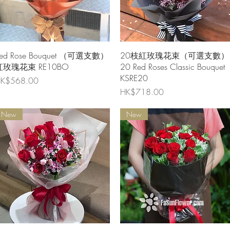
快速瀏覽
快速瀏覽
ed Rose Bouquet （可選支數）
20枝紅玫瑰花束（可選支數）
紅玫瑰花束 RE10BO
20 Red Roses Classic Bouquet
KSRE20
價格
K$568.00
價格
HK$718.00
New
New