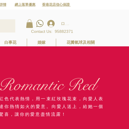
詳情
網上落單優惠
香港花店信心保證
ログイン
Contact Us
:
95882371
白事花
婚嫁
花瓣氣球及相關
Romantic Red
紅色代表熱情，用一束紅玫瑰花束，向愛人表
達你熱情如火的愛意。向愛人送上，給她一個
驚喜，讓你的愛意盡情流露！