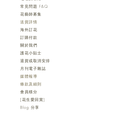
常見問題 F&Q
花藝師募集
送貨詳情
海外訂花
訂購付款
關於我們
護花小貼士
退貨或取消安排
月刊電子雜誌
媒體報導
​​條款及細則
會員積分
[花生愛回賞]
Blog 分享