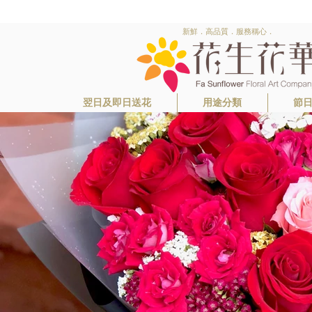
新鮮．高品質．服務稱心．
翌日及即日送花
用途分類
節