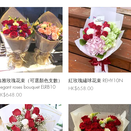
快速瀏覽
快速瀏覽
典雅玫瑰花束（可選顏色支數）
紅玫瑰繡球花束 REHY10N
legant roses bouquet ELRB10
價格
HK$658.00
價格
K$648.00