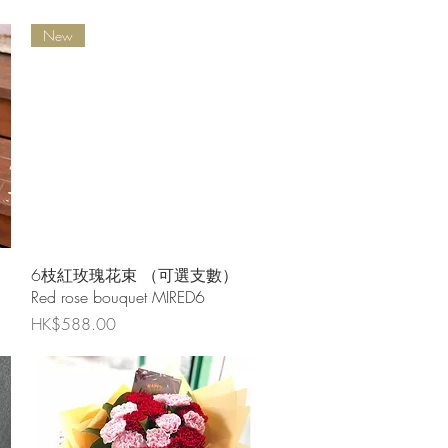
New
快速瀏覽
6枝紅玫瑰花束 （可選支數）
Red rose bouquet MIRED6
價格
HK$588.00