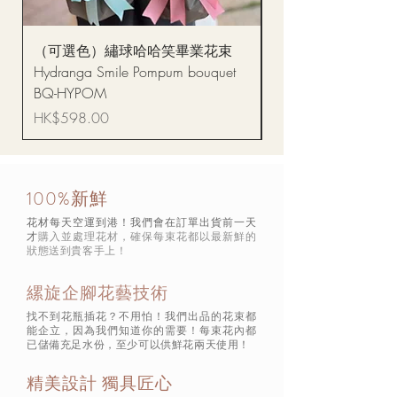
（可選色）繡球哈哈笑畢業花束
醒獅毛公仔（多色可選
Hydranga Smile Pompum bouquet
Dance Doll
BQ-HYPOM
價格
HK$68.00
價格
HK$598.00
100%新鮮
花材每天空運到港！我們會在訂單出貨前一天
才
購入並處理花材，確保每束花都以最新鮮的
狀態
送到貴客手上！
縲旋企腳花藝技術
找不到花瓶插花？不用怕！我們出品的花束都
能企立，因為我們知道你的需要！每束花內都
已儲備充足水份，至少可以供鮮花兩天使用！
精美設計 獨具匠心