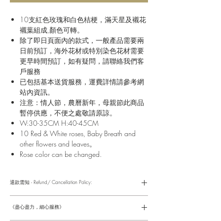
10支紅色玫瑰和白色桔梗，滿天星及襯花
襯葉組成,顏色可轉。
除了即日頁面內的款式，一般產品需要兩
日前預訂，海外花材或特別染色花材需要
更早時間預訂，如有疑問，請聯絡我們客
戶服務
已包括基本送貨服務，運費詳情請參考網
站內資訊。
注意：情人節，農曆新年，母親節此商品
暫停供應，不便之處敬請原諒。
W:30-35CM H:40-45CM
10 Red & White roses, Baby Breath and
other flowers and leaves。
Rose color can be changed.
退款需知 - Refund/ Cancellation Policy:
請參考以下網址獲取詳情
https://www.fasunflower.com/return
《盡心盡力，細心服務》