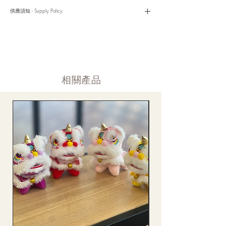
是我們服務的座右銘。從客戶查詢開始，到訂單，到送貨，到送
貨後，我們都會有同事跟進。可就客戶方便，以指不同的方式與
供應須知 - Supply Policy
客戶跟進聯絡(電話Whatsapp/ Facebook/ Email等多種不同渠
道)。
情人節及母親節等特別節日一般頁面內的產品及款式或會暫停供
​時間 訂單動態
應，特別節日期間只供應節日頁面的款式，請細閱頁面內的特別
落單後12小時内 訂單確認,網上賬戶與付款須知
通告。
付款後12小時内 付款確認 (銀行轉賬或信用卡)
Supply may be suspended during special festival, eg lunar new
送貨後當天内 禮品送到通知
year. Please check the notice on the top bar of web page.
送貨後當天内 網上賬戶，即時圖片更新
​相關產品