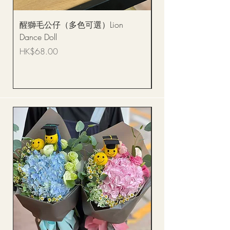
醒獅毛公仔（多色可選）Lion
(單獨購買只限自取)
Dance Doll
你花束 Single Sunflo
Bouquet BQSF1D
價格
HK$68.00
價格
HK$288.00