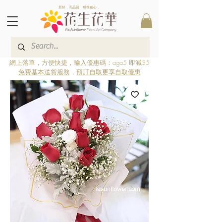
新鮮．高品質．服務稱心．
網上落單，方便快捷，輸入優惠碼：aga5 即減$5
免費基本送貨服務
，
預訂自取更享自取優惠