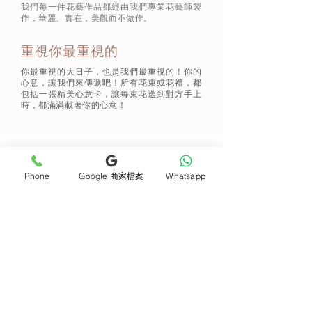
我們每一件花藝作品都經由我們專業花藝師製
作，華麗、實在，美觀而不做作。
重視你最重視的
你最重視的大日子，也是我們最重視的！你的
心意，讓我們來傳遞吧！所有花束或花禮，都
包括一張精美心意卡，讓每束花送到對方手上
時，都滿滿載著你的心意！
通訊 Subscribe
Phone
Google 商家檔案
Whatsapp
立即加入
產品
支援
母親節花束
地址及聯絡
求婚花束
常見問題 F&Q