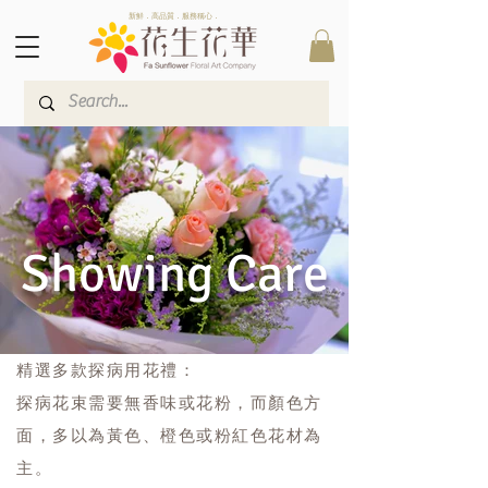
新鮮．高品質．服務稱心．
Showing Care
精選多款探病用花禮：
探病花束需要無香味或花粉，而顏色方
面，多以為黃色、橙色或粉紅色花材為
主。