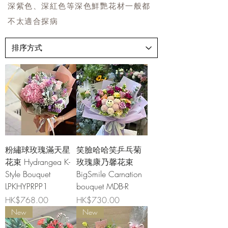
深紫色、深紅色等深色鮮艷花材一般都
不太適合探病
粉繡球玫瑰滿天星
笑臉哈哈笑乒乓菊
花束 Hydrangea K-
玫瑰康乃馨花束
Style Bouquet
BigSmile Carnation
LPKHYPRPP1
bouquet MDB-R
價格
價格
HK$768.00
HK$730.00
New
New