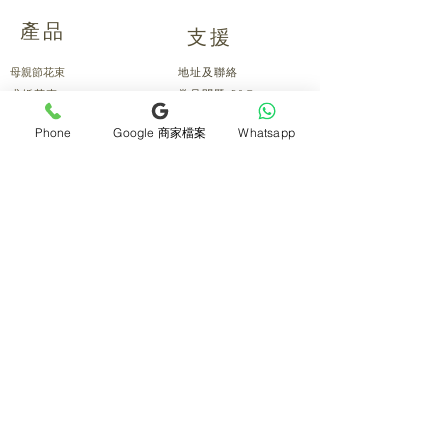
產品
支援
母親節花束
地址及聯絡
求婚花束
常見問題 F&Q
畢業花束
花藝師募集
Phone
Google 商家檔案
Whatsapp
紀念日及生日花束
送貨詳情
開張花籃
海外訂花
新鮮果籃
訂購付款
保鮮花乾花花束
關於我們
花嫁- 新娘花球襟花
護花小貼士
蘭花
退貨或取消安排
座枱花
月刊電子雜誌
白事花籃
媒體報導
附加產品
​​條款及細則
所有產品
會員積分
保鮮花花材
[花生愛回賞]
氣球佈置
Blog 分享
花藝課程
情侶衫TeeShirt