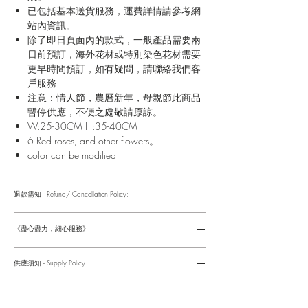
已包括基本送貨服務，運費詳情請參考網
站內資訊。
除了即日頁面內的款式，一般產品需要兩
日前預訂，海外花材或特別染色花材需要
更早時間預訂，如有疑問，請聯絡我們客
戶服務
注意：情人節，農曆新年，母親節此商品
暫停供應，不便之處敬請原諒。
W:25-30CM H:35-40CM
6 Red roses, and other flowers。
color can be modified
退款需知 - Refund/ Cancellation Policy:
請參考以下網址獲取詳情
https://www.fasunflower.com/return
《盡心盡力，細心服務》
是我們服務的座右銘。從客戶查詢開始，到訂單，到送貨，到送
貨後，我們都會有同事跟進。可就客戶方便，以指不同的方式與
供應須知 - Supply Policy
客戶跟進聯絡(電話Whatsapp/ Facebook/ Email等多種不同渠
道)。
情人節及母親節等特別節日一般頁面內的產品及款式或會暫停供
​時間 訂單動態
應，特別節日期間只供應節日頁面的款式，請細閱頁面內的特別
落單後12小時内 訂單確認,網上賬戶與付款須知
通告。