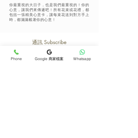
你最重視的大日子，也是我們最重視的！你的
心意，讓我們來傳遞吧！所有花束或花禮，都
包括一張精美心意卡，讓每束花送到對方手上
時，都滿滿載著你的心意！
通訊 Subscribe
Phone
Google 商家檔案
Whatsapp
立即加入
產品
支援
母親節花束
地址及聯絡
求婚花束
常見問題 F&Q
畢業花束
花藝師募集
紀念日及生日花束
送貨詳情
開張花籃
海外訂花
新鮮果籃
訂購付款