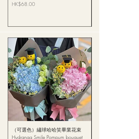
Bouquet BQSF1D
價格
HK$68.00
價格
HK$288.00
（可選色）繡球哈哈笑畢業花束
醒獅毛公仔（多色可選
Hydranga Smile Pompum bouquet
Dance Doll