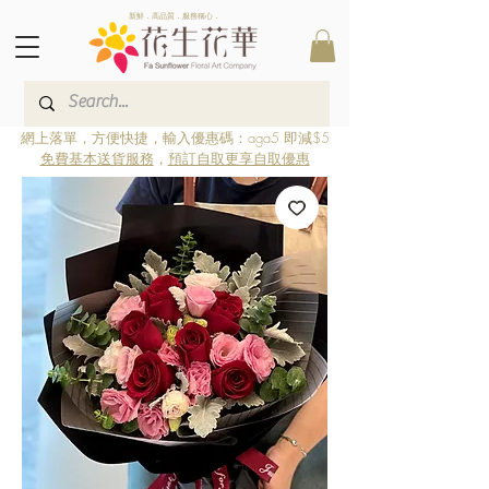
新鮮．高品質．服務稱心．
網上落單，方便快捷，輸入優惠碼：aga5 即減$5
免費基本送貨服務
，
預訂自取更享自取優惠