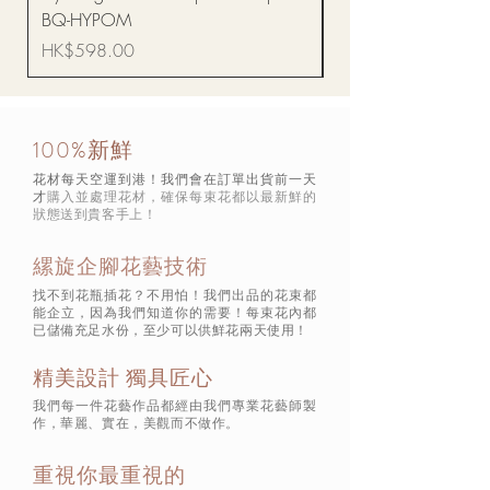
BQ-HYPOM
價格
HK$68.00
價格
HK$598.00
100%新鮮
花材每天空運到港！我們會在訂單出貨前一天
才
購入並處理花材，確保每束花都以最新鮮的
狀態
送到貴客手上！
縲旋企腳花藝技術
找不到花瓶插花？不用怕！我們出品的花束都
能企立，因為我們知道你的需要！每束花內都
已儲備充足水份，至少可以供鮮花兩天使用！
精美設計 獨具匠心
我們每一件花藝作品都經由我們專業花藝師製
作，華麗、實在，美觀而不做作。
重視你最重視的