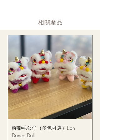
付款後12小時内 付款確認 (銀行轉賬或信用卡)
Supply may be suspended during special festival, eg lunar new
送貨後當天内 禮品送到通知
year. Please check the notice on the top bar of web page.
送貨後當天内 網上賬戶，即時圖片更新
​相關產品
醒獅毛公仔（多色可選）Lion
(單獨購買只限自取)
Dance Doll
你花束 Single Sunflo