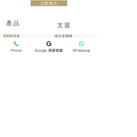
立即加入
產品
支援
母親節花束
地址及聯絡
求婚花束
常見問題 F&Q
畢業花束
花藝師募集
Phone
Google 商家檔案
Whatsapp
紀念日及生日花束
送貨詳情
開張花籃
海外訂花
新鮮果籃
訂購付款
保鮮花乾花花束
關於我們
花嫁- 新娘花球襟花
護花小貼士
蘭花
退貨或取消安排
座枱花
月刊電子雜誌
白事花籃
媒體報導
附加產品
​​條款及細則
所有產品
會員積分
保鮮花花材
[花生愛回賞]
氣球佈置
Blog 分享
花藝課程