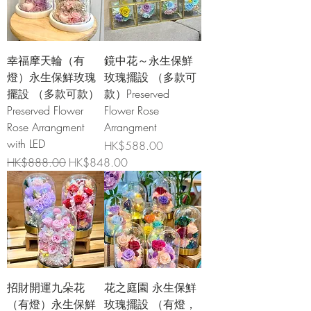
幸福摩天輪（有
鏡中花～永生保鮮
燈）永生保鮮玫瑰
玫瑰擺設 （多款可
擺設 （多款可款）
款）Preserved
Preserved Flower
Flower Rose
Rose Arrangment
Arrangment
with LED
價格
HK$588.00
一般價格
促銷價格
HK$888.00
HK$848.00
招財開運九朵花
花之庭園 永生保鮮
（有燈）永生保鮮
玫瑰擺設 （有燈，