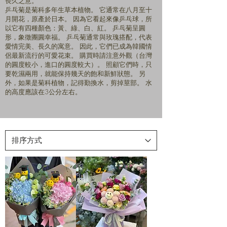
長久之意。
乒乓菊是菊科多年生草本植物。 它通常在八月至十
月開花，原產於日本。 因為它看起來像乒乓球，所
以它有四種顏色：黃、綠、白、紅。 乒乓菊呈圓
形，象徵團圓幸福。 乒乓菊通常與玫瑰搭配，代表
愛情完美、長久的寓意。 因此，它們已成為韓國情
侶最新流行的可愛花束。 購買時請注意外觀（台灣
的圓度較小，進口的圓度較大）。 照顧它們時，只
要乾濕兩用，就能保持幾天的飽和新鮮狀態。 另
外，如果是菊科植物，記得勤換水，剪掉莖部。 水
的高度應該在3公分左右。