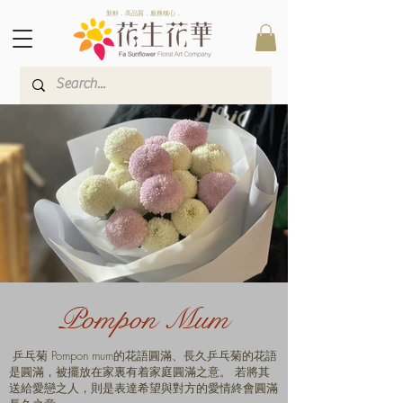
新鮮．高品質．服務稱心．
Pompon Mum
乒乓菊 Pompon mum的花語圓滿、長久乒乓菊的花語
是圓滿，被擺放在家裏有着家庭圓滿之意。 若將其
送給愛戀之人，則是表達希望與對方的愛情終會圓滿