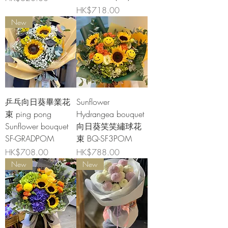
價格
HK$718.00
New
乒乓向日葵畢業花
Sunflower
束 ping pong
Hydrangea bouquet
Sunflower bouquet
向日葵笑笑繡球花
SF-GRADPOM
束 BQ-SF3POM
價格
價格
HK$708.00
HK$788.00
New
New