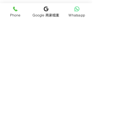
笑臉哈哈笑乒乓菊
笑臉哈哈笑乒乓菊
花束
玫瑰花束
Phone
Google 商家檔案
Whatsapp
BigSmileBeeBee
BigSmileROSE
bouquet
bouquet PKRESMILE
BIGBEESMILE
價格
HK$558.00
價格
HK$1,708.00
更多款式 More
通訊 Subscribe
立即加入