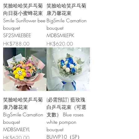
笑臉哈哈笑乒乓菊
笑臉哈哈笑乒乓菊
向日葵小蜜蜂花束
康乃馨花束
Smile Sunflower bee
BigSmile Carnation
bouquet
bouquet
SF2SMILEBEE
MDBSMILEPK
價格
價格
HK$788.00
HK$620.00
笑臉哈哈笑乒乓菊
(必需預訂) 藍玫瑰
康乃馨花束
白乒乓花束（可選
BigSmile Carnation
支數） Blue roses
bouquet
white pompon
MDBSMILEYL
bouquet
BUWP10（SP）
價格
HK$620.00