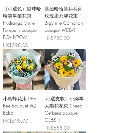
（可選色）繡球哈
笑臉哈哈笑乒乓菊
哈笑畢業花束
玫瑰康乃馨花束
Hydranga Smile
BigSmile Carnation
Pompum bouquet
bouquet MDB-R
BQ-HYPOM
價格
HK$730.00
價格
HK$598.00
小蜜蜂花束 Little
(可選支數）小綿羊
Bee bouquet BQ-
太陽花花束 Sheep
BEE6
Gerbera bouquet
GE6SH
價格
HK$598.00
價格
HK$658.00