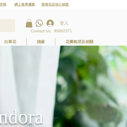
詳情
網上落單優惠
香港花店信心保證
登入
Contact Us
:
95882371
白事花
婚嫁
花瓣氣球及相關
ndora