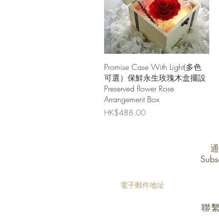
快速瀏覽
Promise Case With Light(多色
可選）保鮮永生玫瑰木盒擺設
Preserved flower Rose
Arrangement Box
價格
HK$488.00
通
Subs
聯