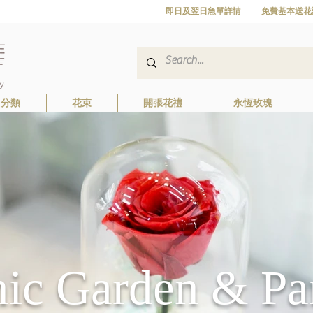
即日及翌日急單詳情
免費基本送花
日分類
花束
開張花禮
永恆玫瑰
nic Garden & Pa