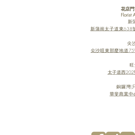
花店門
Florist
新
新蒲崗太子道東638號 Mi
尖
尖沙咀東部麼地道75
旺
太子道西202號
銅鑼灣(
華斐商業中心