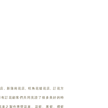
花店, 新蒲崗花店, 旺角花墟花店, 訂花方
, 跟所有訂花顧客們共同見證了很多美好的時
玫瑰花束之製作專營花束、花籃、果籃、禮籃