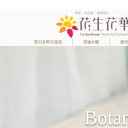
新鮮．高品質．服務稱心．
翌日及即日送花
用途分類
節
Bota