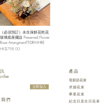
快速瀏覽
（必須預訂）永生保鮮花乾花
玻璃底座擺設 Preserved Flower
Rose ArrangmentTT-DRWHRE
價格
HK$798.00
訊
產品
cribe
母親節花束
立即加入
求婚花束
畢業花束
繫我們
紀念日及生日花束