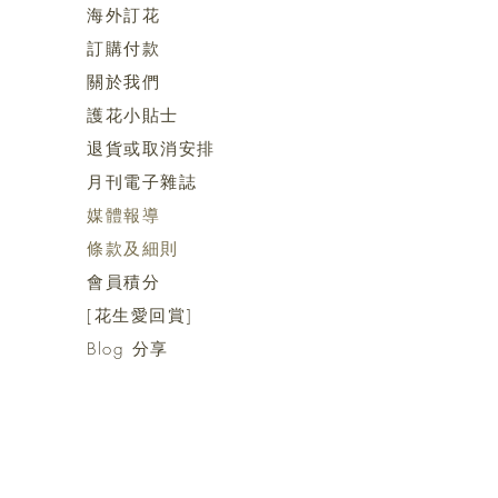
海外訂花
訂購付款
關於我們
護花小貼士
退貨或取消安排
月刊電子雜誌
媒體報導
​​條款及細則
會員積分
[花生愛回賞]
Blog 分享