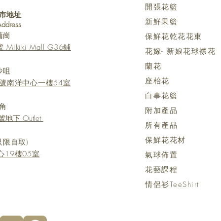
開張花籃
市地址
新鮮果籃
 Address
蒲崗
保鮮花乾花花束
kiki Mall G36鋪
花嫁- 新娘花球襟花
蘭花
沙咀
座枱花
號南洋中心一樓54室
白事花籃
角
附加產品
地下 Outlet
所有產品
保鮮花花材
只限自取)
19樓05室
氣球佈置
花藝課程
情侶衫TeeShirt