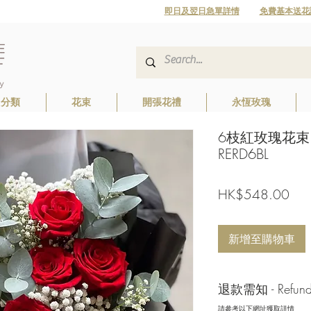
即日及翌日急單詳情
免費基本送花
日分類
花束
開張花禮
永恆玫瑰
6枝紅玫瑰花束 6 R
RERD6BL
價
HK$548.00
格
新增至購物車
退款需知 - Refund/ 
請參考以下網址獲取詳情