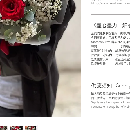
https://www.fasunflower.com/r
《盡心盡力，細
是我們服務的座右銘。從客戶
有同事跟進。可就客戶方便，以指
Facebook/ Email等多種不同渠
​時間 訂單動
落單後12小時内 訂單確認,
付款後12小時内 付款確認 (
送貨後當天内 禮品送到通
送貨後當天内 網上賬戶，
供應須知 - Supply 
情人節及母親節等特別節日一
間只供應節日頁面的款式，請
Supply may be suspended during
the notice on the top bar of we