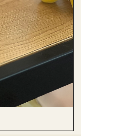
(單獨購買只限自取) 單枝向日葵迷你花
價格
HK$288.00