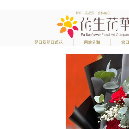
新鮮．高品質．服務稱心．
翌日及即日送花
用途分類
節