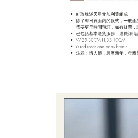
紅玫瑰滿天星尤加利葉組成
除了即日頁面內的款式，一般產
需要更早時間預訂，如有疑問，
已包括基本送貨服務，運費詳情
W:25-30CM H:35-40CM.
6 red roses and baby breath
注意：情人節，農曆新年，母親