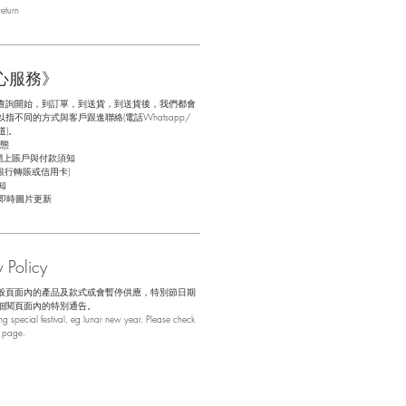
eturn
心服務》
查詢開始，到訂單，到送貨，到送貨後，我們都會
不同的方式與客戶跟進聯絡(電話Whatsapp/
道)。
態
網上賬戶與付款須知
銀行轉賬或信用卡)
知
即時圖片更新
Policy
般頁面內的產品及款式或會暫停供應，特別節日期
細閱頁面內的特別通告。
 special festival, eg lunar new year. Please check
b page.