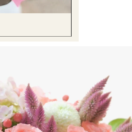
醒獅毛公仔（多色可選）Lion D
價格
HK$68.00