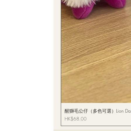
醒獅毛公仔（多色可選）Lion Dance
價格
HK$68.00