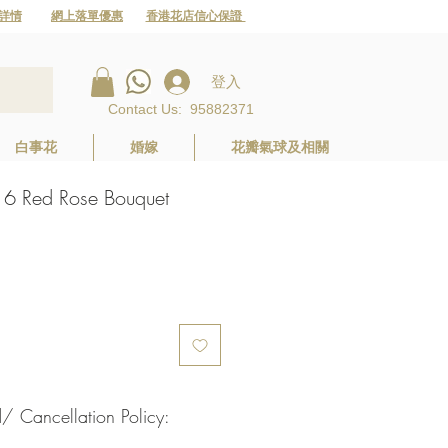
詳情
網上落單優惠
香港花店信心保證
登入
Contact Us
:
95882371
白事花
婚嫁
花瓣氣球及相關
ed Rose Bouquet
Cancellation Policy: