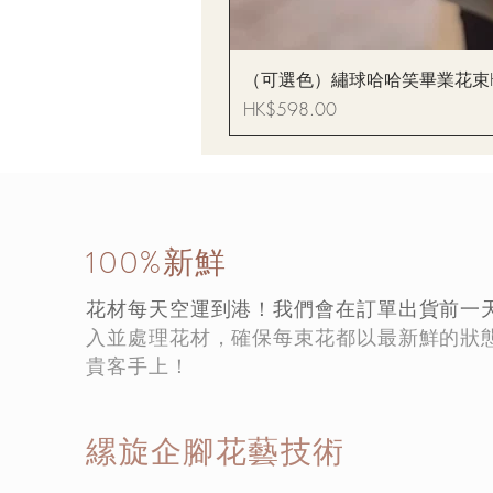
（可選色）繡球哈哈笑畢業花束Hydrang
價格
HK$598.00
100%新鮮
花材每天空運到港！我們會在訂單出貨前一
入並處理花材，確保每束花都以最新鮮的狀
貴客手上！
縲旋企腳花藝技術