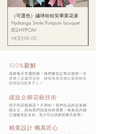
（可選色）繡球哈哈笑畢業花束
醒獅毛公仔（多色可選
Hydranga Smile Pompum bouquet
Dance Doll
BQ-HYPOM
價格
HK$68.00
價格
HK$598.00
100%新鮮
花材每天空運到港！我們會在訂單出貨前一天
才
購入並處理花材，確保每束花都以最新鮮的
狀態
送到貴客手上！
縲旋企腳花藝技術
找不到花瓶插花？不用怕！我們出品的花束都
能企立，因為我們知道你的需要！每束花內都
已儲備充足水份，至少可以供鮮花兩天使用！
精美設計 獨具匠心