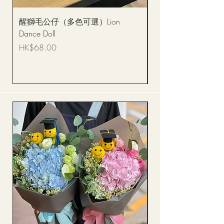
醒獅毛公仔（多色可選）Lion
(單獨購買只限自取)
Dance Doll
你花束 Single Sunflo
Bouquet BQSF1D
價格
HK$68.00
價格
HK$288.00