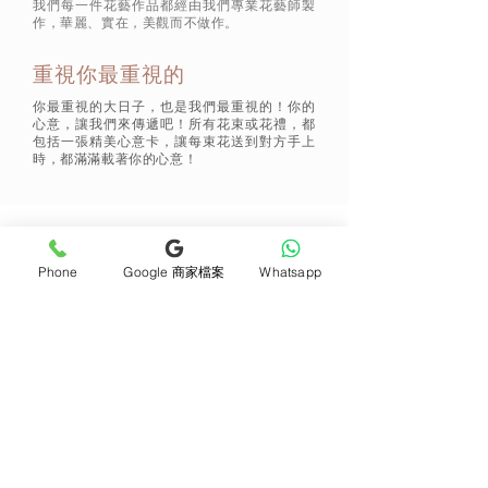
我們每一件花藝作品都經由我們專業花藝師製
作，華麗、實在，美觀而不做作。
重視你最重視的
你最重視的大日子，也是我們最重視的！你的
心意，讓我們來傳遞吧！所有花束或花禮，都
包括一張精美心意卡，讓每束花送到對方手上
時，都滿滿載著你的心意！
通訊 Subscribe
Phone
Google 商家檔案
Whatsapp
立即加入
產品
支援
母親節花束
地址及聯絡
求婚花束
常見問題 F&Q