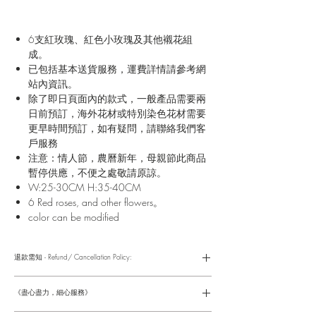
6支紅玫瑰、紅色小玫瑰及其他襯花組
成。
已包括基本送貨服務，運費詳情請參考網
站內資訊。
除了即日頁面內的款式，一般產品需要兩
日前預訂，海外花材或特別染色花材需要
更早時間預訂，如有疑問，請聯絡我們客
戶服務
注意：情人節，農曆新年，母親節此商品
暫停供應，不便之處敬請原諒。
W:25-30CM H:35-40CM
6 Red roses, and other flowers。
color can be modified
退款需知 - Refund/ Cancellation Policy:
請參考以下網址獲取詳情
https://www.fasunflower.com/return
《盡心盡力，細心服務》