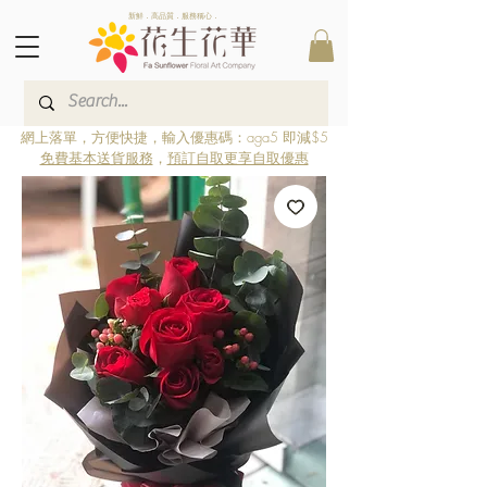
新鮮．高品質．服務稱心．
網上落單，方便快捷，輸入優惠碼：aga5 即減$5
免費基本送貨服務
，
預訂自取更享自取優惠