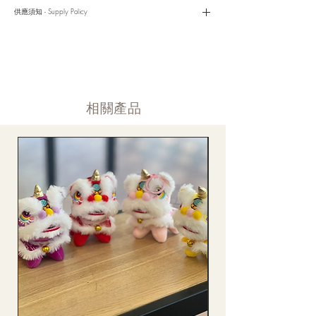
是我們服務的座右銘。從客戶查詢開始，到訂單，到送貨，到送
貨後，我們都會有同事跟進。可就客戶方便，以指不同的方式與
供應須知 - Supply Policy
客戶跟進聯絡(電話Whatsapp/ Facebook/ Email等多種不同渠
道)。
情人節及母親節等特別節日一般頁面內的產品及款式或會暫停供
​時間 訂單動態
應，特別節日期間只供應節日頁面的款式，請細閱頁面內的特別
落單後12小時内 訂單確認,網上賬戶與付款須知
通告。
付款後12小時内 付款確認 (銀行轉賬或信用卡)
Supply may be suspended during special festival, eg lunar new
送貨後當天内 禮品送到通知
year. Please check the notice on the top bar of web page.
送貨後當天内 網上賬戶，即時圖片更新
​相關產品