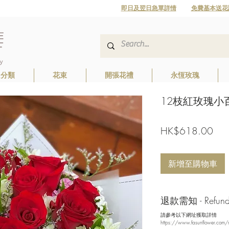
即日及翌日急單詳情
免費基本送花
日分類
花束
開張花禮
永恆玫瑰
12枝紅玫瑰小百合
價
HK$618.00
格
新增至購物車
退款需知 - Refund/ 
請參考以下網址獲取詳情
https://www.fasunflower.com/r