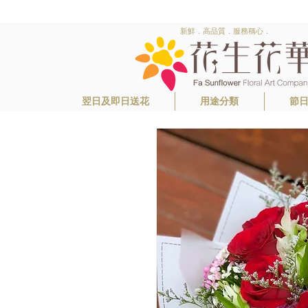
新鮮．高品質．服務稱心．
翌日及即日送花
用途分類
節