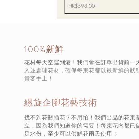
價格
HK$598.00
100%新鮮
花材每天空運到港！我們會在訂單出貨前一
入並處理花材，確保每束花都以最新鮮的狀
貴客手上！
縲旋企腳花藝技術
找不到花瓶插花？不用怕！我們出品的花束
立，因為我們知道你的需要！每束花內都已
足水份，至少可以供鮮花兩天使用！