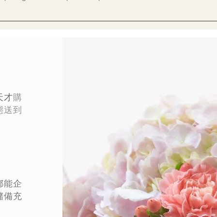
天才
購
態
送到
都能企
儲備充