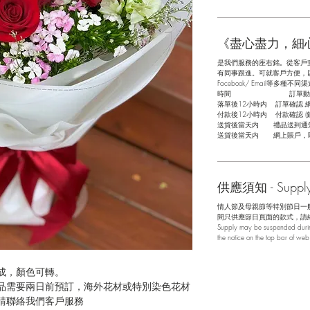
《盡心盡力，細
是我們服務的座右銘。從客戶
有同事跟進。可就客戶方便，以指
Facebook/ Email等多種不同渠
​時間 訂單動
落單後12小時内 訂單確認,
付款後12小時内 付款確認 (
送貨後當天内 禮品送到通
送貨後當天内 網上賬戶，
供應須知 - Supply 
情人節及母親節等特別節日一
間只供應節日頁面的款式，請
Supply may be suspended during
the notice on the top bar of we
成，顏色可轉。
品需要兩日前預訂，海外花材或特別染色花材
請聯絡我們客戶服務