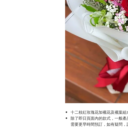
十二枝紅玫瑰花加襯花及襯葉組
除了即日頁面內的款式，一般產
需要更早時間預訂，如有疑問，