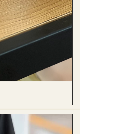
(單獨購買只限自取) 單枝向日葵迷你花
價格
HK$288.00