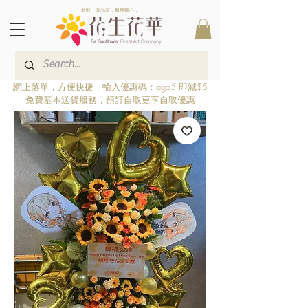
新鮮．高品質．服務稱心．
網上落單，方便快捷，輸入優惠碼：aga5 即減$5
免費基本送貨服務
，
預訂自取更享自取優惠