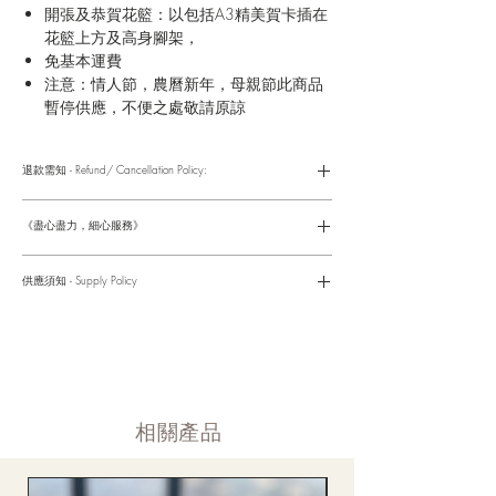
開張及恭賀花籃：以包括A3精美賀卡插在
花籃上方及高身腳架，
免基本運費
注意：情人節，農曆新年，母親節此商品
暫停供應，不便之處敬請原諒
退款需知 - Refund/ Cancellation Policy:
請參考以下網址獲取詳情
https://www.fasunflower.com/return
《盡心盡力，細心服務》
是我們服務的座右銘。從客戶查詢開始，到訂單，到送貨，到送
貨後，我們都會有同事跟進。可就客戶方便，以指不同的方式與
供應須知 - Supply Policy
客戶跟進聯絡(電話Whatsapp/ Facebook/ Email等多種不同渠
道)。
情人節及母親節等特別節日一般頁面內的產品及款式或會暫停供
​時間 訂單動態
應，特別節日期間只供應節日頁面的款式，請細閱頁面內的特別
落單後12小時内 訂單確認,網上賬戶與付款須知
通告。
付款後12小時内 付款確認 (銀行轉賬或信用卡)
Supply may be suspended during special festival, eg lunar new
送貨後當天内 禮品送到通知
year. Please check the notice on the top bar of web page.
送貨後當天内 網上賬戶，即時圖片更新
​相關產品