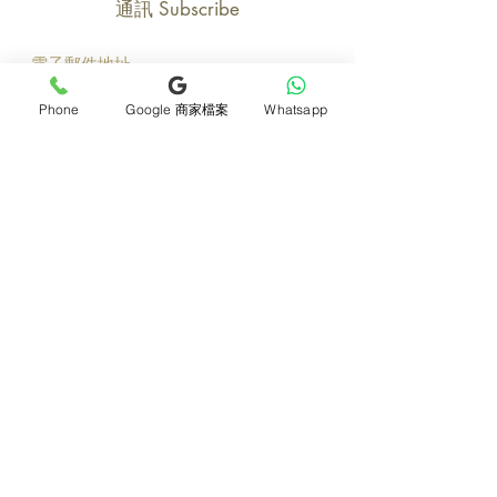
通訊 Subscribe
立即加入
Phone
Google 商家檔案
Whatsapp
產品
支援
母親節花束
地址及聯絡
求婚花束
常見問題 F&Q
畢業花束
花藝師募集
紀念日及生日花束
送貨詳情
開張花籃
海外訂花
新鮮果籃
訂購付款
保鮮花乾花花束
關於我們
花嫁- 新娘花球襟花
護花小貼士
蘭花
退貨或取消安排
座枱花
月刊電子雜誌
白事花籃
媒體報導
附加產品
​​條款及細則