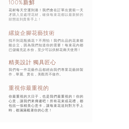
100%新鮮
花材每天空運到港！我們會在訂單出貨前一天
才
購入並處理花材，確保每束花都以最新鮮的
狀態
送到貴客手上！
縲旋企腳花藝技術
找不到花瓶插花？不用怕！我們出品的花束都
能企立，因為我們知道你的需要！每束花內都
已儲備充足水份，至少可以供鮮花兩天使用！
精美設計 獨具匠心
我們每一件花藝作品都經由我們專業花藝師製
作，華麗、實在，美觀而不做作。
重視你最重視的
你最重視的大日子，也是我們最重視的！你的
心意，讓我們來傳遞吧！所有花束或花禮，都
包括一張精美心意卡，讓每束花送到對方手上
時，都滿滿載著你的心意！