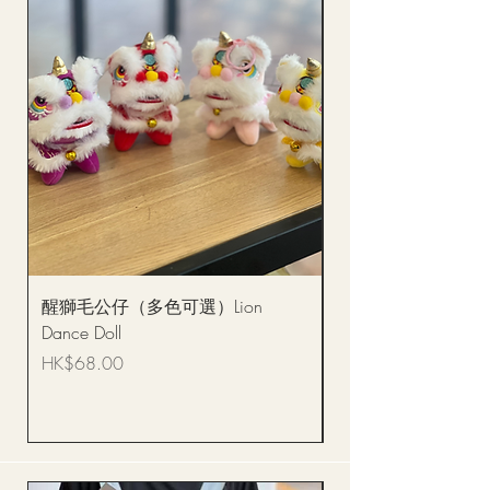
醒獅毛公仔（多色可選）Lion
(單獨購買只限自取)
Dance Doll
你花束 Single Sunflo
Bouquet BQSF1D
價格
HK$68.00
價格
HK$288.00