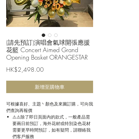
(請先預訂)演唱會氣球開張應援
花籃 Concert Aimed Grand
Opening Basket ORANGESTAR
價
HK$2,498.00
格
新增至購物車
可根據喜好、主題丶顏色及來圖訂購，可向我
們查詢再報價
⚠️⚠️除了即日頁面內的款式，一般產品需
要兩日前預訂，海外花材或特別染色花材
需要更早時間預訂，如有疑問，請聯絡我
們客戶服務