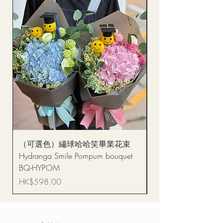
（可選色）繡球哈哈笑畢業花束
醒獅毛公仔（多色可選
Hydranga Smile Pompum bouquet
Dance Doll
BQ-HYPOM
價格
HK$68.00
價格
HK$598.00