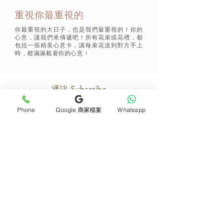
重視你最重視的
你最重視的大日子，也是我們最重視的！你的
心意，讓我們來傳遞吧！所有花束或花禮，都
包括一張精美心意卡，讓每束花送到對方手上
時，都滿滿載著你的心意！
通訊 Subscribe
Phone
Google 商家檔案
Whatsapp
立即加入
產品
支援
母親節花束
地址及聯絡
求婚花束
常見問題 F&Q
畢業花束
花藝師募集
紀念日及生日花束
送貨詳情