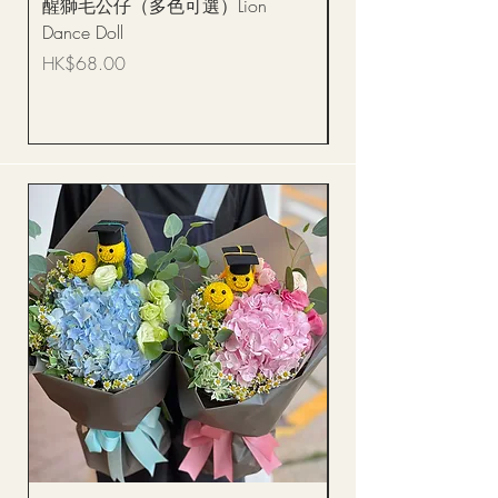
醒獅毛公仔（多色可選）Lion
(單獨購買只限自取)
Dance Doll
你花束 Single Sunflo
Bouquet BQSF1D
價格
HK$68.00
價格
HK$288.00