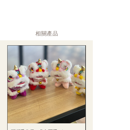
道)。
情人節及母親節等特別節日一般頁面內的產品及款式或會暫停供
​時間 訂單動態
應，特別節日期間只供應節日頁面的款式，請細閱頁面內的特別
落單後12小時内 訂單確認,網上賬戶與付款須知
通告。
付款後12小時内 付款確認 (銀行轉賬或信用卡)
Supply may be suspended during special festival, eg lunar new
送貨後當天内 禮品送到通知
year. Please check the notice on the top bar of web page.
送貨後當天内 網上賬戶，即時圖片更新
​相關產品