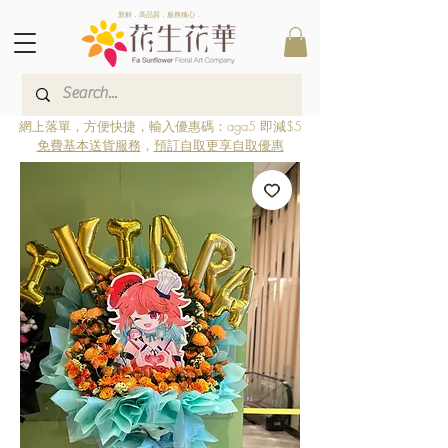
新鮮．高品質．服務稱心．
網上落單，方便快捷，輸入優惠碼：aga5 即減$5
免費基本送貨服務
，
預訂自取更享自取優惠