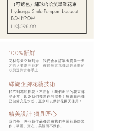
（可選色）繡球哈哈笑畢業花束
醒獅毛公仔（多色可選
Hydranga Smile Pompum bouquet
Dance Doll
BQ-HYPOM
價格
HK$68.00
價格
HK$598.00
100%新鮮
花材每天空運到港！我們會在訂單出貨前一天
才
購入並處理花材，確保每束花都以最新鮮的
狀態
送到貴客手上！
縲旋企腳花藝技術
找不到花瓶插花？不用怕！我們出品的花束都
能企立，因為我們知道你的需要！每束花內都
已儲備充足水份，至少可以供鮮花兩天使用！
精美設計 獨具匠心
我們每一件花藝作品都經由我們專業花藝師製
作，華麗、實在，美觀而不做作。