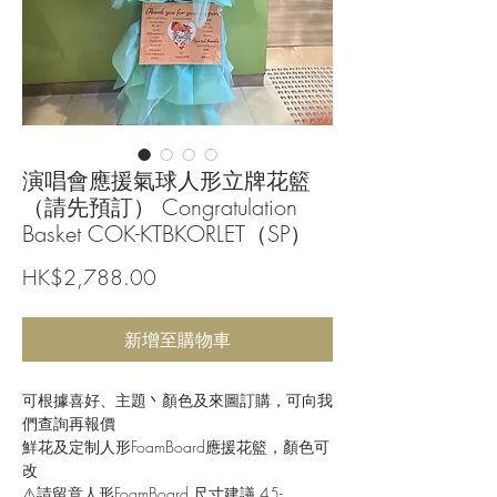
演唱會應援氣球人形立牌花籃
（請先預訂） Congratulation
Basket COK-KTBKORLET（SP）
價
HK$2,788.00
格
新增至購物車
可根據喜好、主題丶顏色及來圖訂購，可向我
們查詢再報價
鮮花及定制人形FoamBoard應援花籃，顏色可
改
⚠️請留意人形FoamBoard 尺寸建議 45-