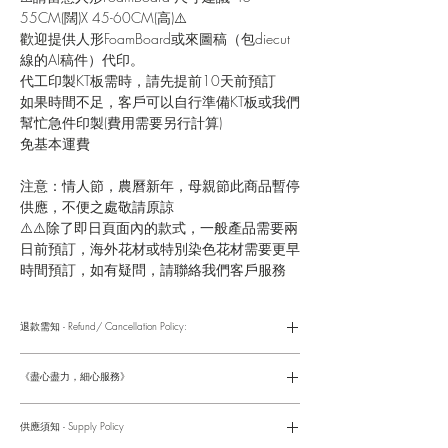
55CM(闊)X 45-60CM(高)⚠️
歡迎提供人形FoamBoard或來圖稿（包diecut
線的AI稿件）代印。
代工印製KT板需時，請先提前10天前預訂
如果時間不足，客戶可以自行準備KT板或我們
幫忙急件印製(費用需要另行計算)
免基本運費
注意：情人節，農曆新年，母親節此商品暫停
供應，不便之處敬請原諒
⚠️⚠️除了即日頁面內的款式，一般產品需要兩
日前預訂，海外花材或特別染色花材需要更早
時間預訂，如有疑問，請聯絡我們客戶服務
退款需知 - Refund/ Cancellation Policy:
請參考以下網址獲取詳情
https://www.fasunflower.com/return
《盡心盡力，細心服務》
是我們服務的座右銘。從客戶查詢開始，到訂單，到送貨，到送
貨後，我們都會有同事跟進。可就客戶方便，以指不同的方式與
供應須知 - Supply Policy
客戶跟進聯絡(電話Whatsapp/ Facebook/ Email等多種不同渠