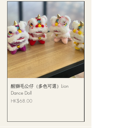
醒獅毛公仔（多色可選）Lion
(單獨購買只限自取)
Dance Doll
你花束 Single Sunflo
Bouquet BQSF1D
價格
HK$68.00
價格
HK$288.00