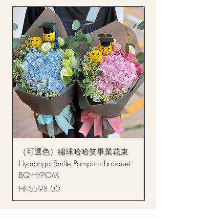
（可選色）繡球哈哈笑畢業花束
醒獅毛公仔（多色可選
Hydranga Smile Pompum bouquet
Dance Doll
BQ-HYPOM
價格
HK$68.00
價格
HK$598.00