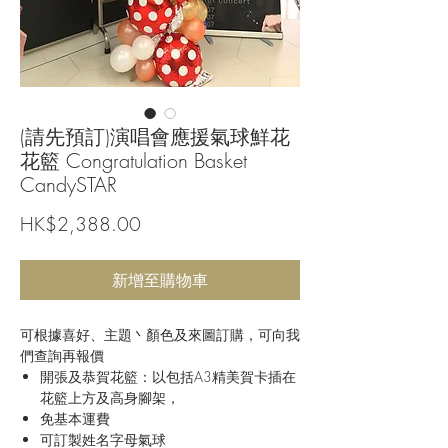
(請先預訂)演唱會應援氣球鮮花
花籃 Congratulation Basket
CandySTAR
價
HK$2,388.00
格
新增至購物車
可根據喜好、主題丶顏色及來圖訂購，可向我
們查詢再報價
開張及恭賀花籃：以包括A3精美賀卡插在
花籃上方及高身腳架，
免基本運費
可訂製姓名字母氣球