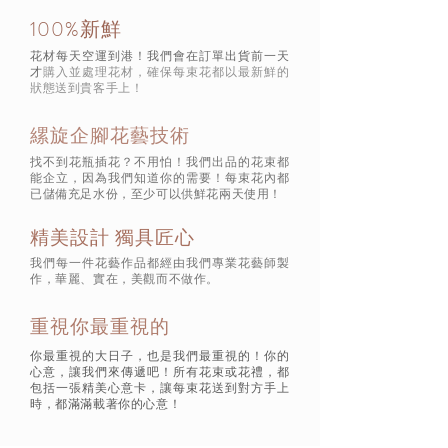
100%新鮮
花材每天空運到港！我們會在訂單出貨前一天
才
購入並處理花材，確保每束花都以最新鮮的
狀態
送到貴客手上！
縲旋企腳花藝技術
找不到花瓶插花？不用怕！我們出品的花束都
能企立，因為我們知道你的需要！每束花內都
已儲備充足水份，至少可以供鮮花兩天使用！
精美設計 獨具匠心
我們每一件花藝作品都經由我們專業花藝師製
作，華麗、實在，美觀而不做作。
重視你最重視的
你最重視的大日子，也是我們最重視的！你的
心意，讓我們來傳遞吧！所有花束或花禮，都
包括一張精美心意卡，讓每束花送到對方手上
時，都滿滿載著你的心意！