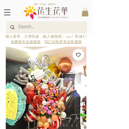
新鮮．高品質．服務稱心．
網上落單，方便快捷，輸入優惠碼：aga5 即減$5
免費基本送貨服務
，
預訂自取更享自取優惠