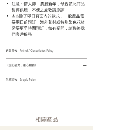
注意：情人節，農曆新年，母親節此商品
暫停供應，不便之處敬請原諒
⚠️⚠️除了即日頁面內的款式，一般產品需
要兩日前預訂，海外花材或特別染色花材
需要更早時間預訂，如有疑問，請聯絡我
們客戶服務
退款需知 - Refund/ Cancellation Policy:
請參考以下網址獲取詳情
https://www.fasunflower.com/return
《盡心盡力，細心服務》
是我們服務的座右銘。從客戶查詢開始，到訂單，到送貨，到送
貨後，我們都會有同事跟進。可就客戶方便，以指不同的方式與
供應須知 - Supply Policy
客戶跟進聯絡(電話Whatsapp/ Facebook/ Email等多種不同渠
道)。
情人節及母親節等特別節日一般頁面內的產品及款式或會暫停供
​時間 訂單動態
應，特別節日期間只供應節日頁面的款式，請細閱頁面內的特別
落單後12小時内 訂單確認,網上賬戶與付款須知
通告。
付款後12小時内 付款確認 (銀行轉賬或信用卡)
Supply may be suspended during special festival, eg lunar new
送貨後當天内 禮品送到通知
year. Please check the notice on the top bar of web page.
送貨後當天内 網上賬戶，即時圖片更新
​相關產品