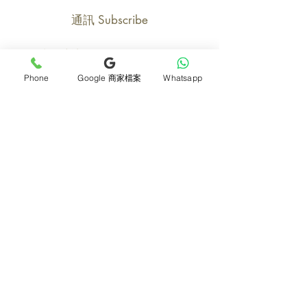
通訊 Subscribe
Phone
Google 商家檔案
Whatsapp
立即加入
產品
支援
母親節花束
地址及聯絡
求婚花束
常見問題 F&Q
畢業花束
花藝師募集
紀念日及生日花束
送貨詳情
開張花籃
海外訂花
新鮮果籃
訂購付款
保鮮花乾花花束
關於我們
花嫁- 新娘花球襟花
護花小貼士
蘭花
退貨或取消安排
座枱花
月刊電子雜誌
白事花籃
媒體報導