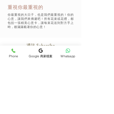
重視你最重視的
你最重視的大日子，也是我們最重視的！你的
心意，讓我們來傳遞吧！所有花束或花禮，都
包括一張精美心意卡，讓每束花送到對方手上
時，都滿滿載著你的心意！
通訊 Subscribe
Phone
Google 商家檔案
Whatsapp
立即加入
產品
支援
母親節花束
地址及聯絡
求婚花束
常見問題 F&Q
畢業花束
花藝師募集
紀念日及生日花束
送貨詳情