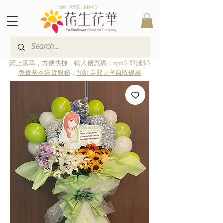
新鮮．高品質．服務稱心．
網上落單，方便快捷，輸入優惠碼：aga5 即減$5
免費基本送貨服務
，
預訂自取更享自取優惠