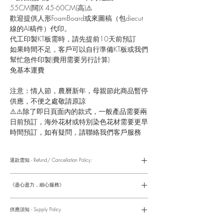
55CM(闊)X 45-60CM(高)⚠️
歡迎提供人形FoamBoard或來圖稿（包diecut
線的AI稿件）代印。
代工印製KT板需時，請先提前10天前預訂
如果時間不足，客戶可以自行準備KT板或我們
幫忙急件印製(費用需要另行計算)
免基本運費
注意：情人節，農曆新年，母親節此商品暫停
供應，不便之處敬請原諒
⚠️⚠️除了即日頁面內的款式，一般產品需要兩
日前預訂，海外花材或特別染色花材需要更早
時間預訂，如有疑問，請聯絡我們客戶服務
退款需知 - Refund/ Cancellation Policy:
請參考以下網址獲取詳情
https://www.fasunflower.com/return
《盡心盡力，細心服務》
是我們服務的座右銘。從客戶查詢開始，到訂單，到送貨，到送
貨後，我們都會有同事跟進。可就客戶方便，以指不同的方式與
供應須知 - Supply Policy
客戶跟進聯絡(電話Whatsapp/ Facebook/ Email等多種不同渠