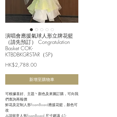
演唱會應援氣球人形立牌花籃
（請先預訂） Congratulation
Basket COK-
KTBDBKGRSTAR（SP）
價
HK$2,788.00
格
新增至購物車
可根據喜好、主題丶顏色及來圖訂購，可向我
們查詢再報價
鮮花及定制人形FoamBoard應援花籃，顏色可
改
⚠️請留意人形FoamBoard 尺寸建議 45-