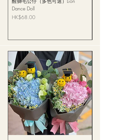
醒獅毛公仔（多色可選）Lion
(單獨購買只限自取)
Dance Doll
你花束 Single Sunflo
Bouquet BQSF1D
價格
HK$68.00
價格
HK$288.00