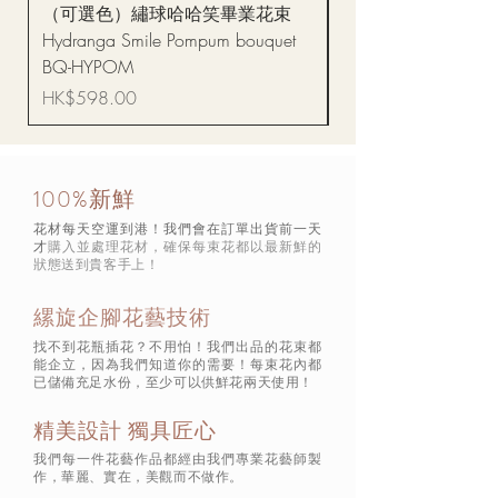
（可選色）繡球哈哈笑畢業花束
醒獅毛公仔（多色可選
Hydranga Smile Pompum bouquet
Dance Doll
BQ-HYPOM
價格
HK$68.00
價格
HK$598.00
100%新鮮
花材每天空運到港！我們會在訂單出貨前一天
才
購入並處理花材，確保每束花都以最新鮮的
狀態
送到貴客手上！
縲旋企腳花藝技術
找不到花瓶插花？不用怕！我們出品的花束都
能企立，因為我們知道你的需要！每束花內都
已儲備充足水份，至少可以供鮮花兩天使用！
精美設計 獨具匠心
我們每一件花藝作品都經由我們專業花藝師製
作，華麗、實在，美觀而不做作。