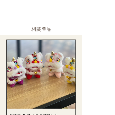
道)。
情人節及母親節等特別節日一般頁面內的產品及款式或會暫停供
​時間 訂單動態
應，特別節日期間只供應節日頁面的款式，請細閱頁面內的特別
落單後12小時内 訂單確認,網上賬戶與付款須知
通告。
付款後12小時内 付款確認 (銀行轉賬或信用卡)
Supply may be suspended during special festival, eg lunar new
送貨後當天内 禮品送到通知
year. Please check the notice on the top bar of web page.
送貨後當天内 網上賬戶，即時圖片更新
​相關產品