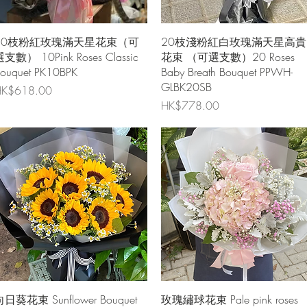
快速瀏覽
快速瀏覽
10枝粉紅玫瑰滿天星花束（可
20枝淺粉紅白玫瑰滿天星高貴
支數） 10Pink Roses Classic
花束 （可選支數）20 Roses
ouquet PK10BPK
Baby Breath Bouquet PPWH-
GLBK20SB
價格
K$618.00
價格
HK$778.00
快速瀏覽
快速瀏覽
日葵花束 Sunflower Bouquet
玫瑰繡球花束 Pale pink roses