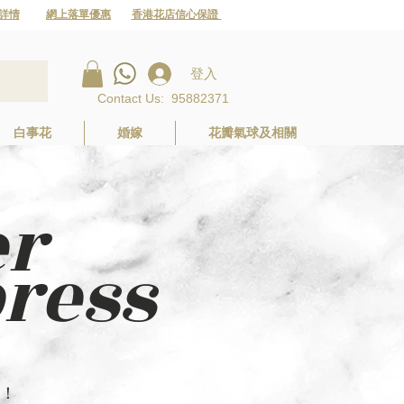
詳情
網上落單優惠
香港花店信心保證
登入
Contact Us
:
95882371
白事花
婚嫁
花瓣氣球及相關
er
ess
！