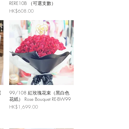
RERE10B （可選支數）
價格
HK$608.00
快速瀏覽
選
99/108 紅玫瑰花束（黑白色
花紙） Rose Bouquet RE-BW99
價格
HK$1,699.00