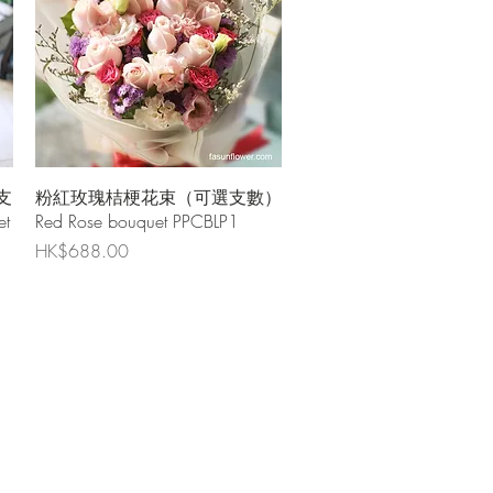
快速瀏覽
支
粉紅玫瑰桔梗花束（可選支數）
et
Red Rose bouquet PPCBLP1
價格
HK$688.00