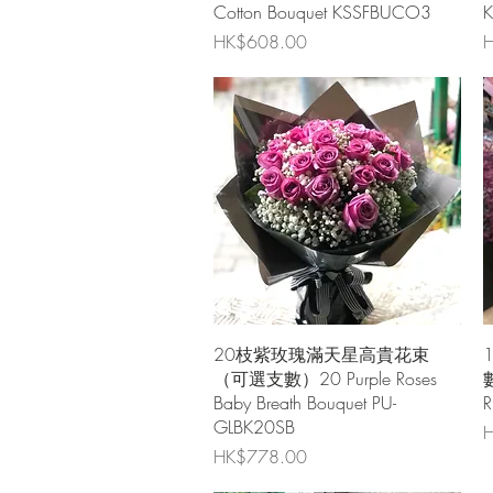
Cotton Bouquet KSSFBUCO3
價格
HK$608.00
H
快速瀏覽
20枝紫玫瑰滿天星高貴花束
（可選支數）20 Purple Roses
數
Baby Breath Bouquet PU-
GLBK20SB
H
價格
HK$778.00