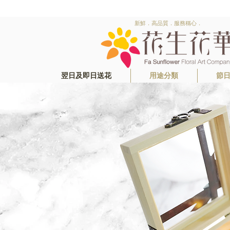
新鮮．高品質．服務稱心．
翌日及即日送花
用途分類
節