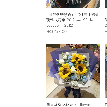
快速瀏覽
( 可選包裝顏色）20枝雪山粉玫
瑰韓式花束 20 Roses K-Style
選
Bouquet PP20RB
B
價格
HK$758.00
H
快速瀏覽
向日葵棉花花束 Sunflower
向