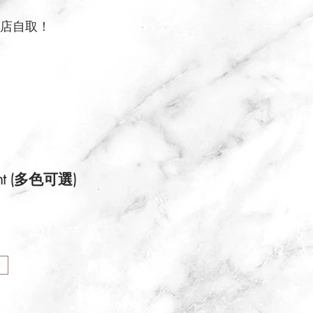
店自取！
ight (多色可選)