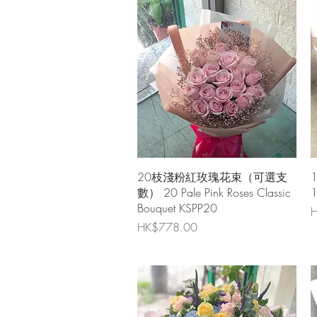
快速瀏覽
20枝淺粉紅玫瑰花束（可選支
數） 20 Pale Pink Roses Classic
1
Bouquet KSPP20
H
價格
HK$778.00