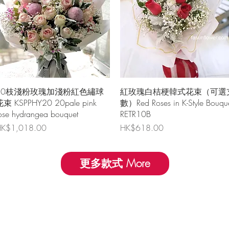
快速瀏覽
快速瀏覽
20枝淺粉玫瑰加淺粉紅色繡球
紅玫瑰白桔梗韓式花束（可選
束 KSPPHY20 20pale pink
數）Red Roses in K-Style Bouqu
ose hydrangea bouquet
RETR10B
價格
價格
K$1,018.00
HK$618.00
更多款式 More