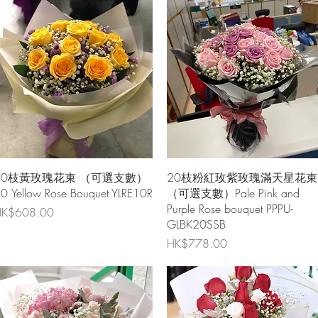
快速瀏覽
快速瀏覽
10枝黃玫瑰花束 （可選支數）
20枝粉紅玫紫玫瑰滿天星花束
0 Yellow Rose Bouquet YLRE10R
（可選支數）Pale Pink and
Purple Rose bouquet PPPU-
價格
K$608.00
GLBK20SSB
價格
HK$778.00