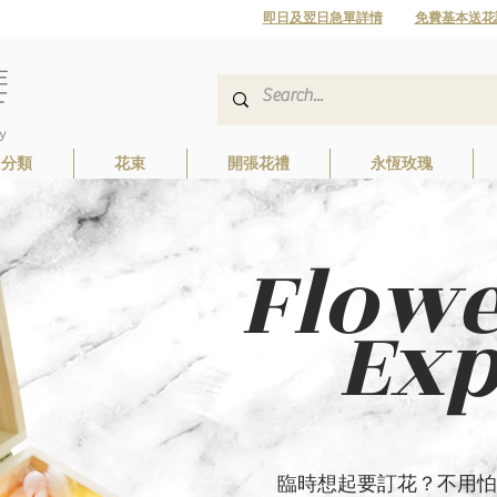
即日及翌日急單詳情
免費基本送花
日分類
花束
開張花禮
永恆玫瑰
Flow
Expr
臨時想起要訂花？不用怕