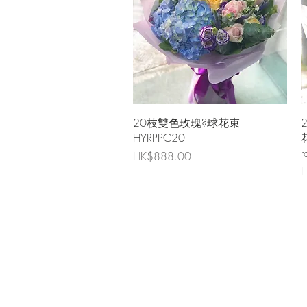
快速瀏覽
20枝雙色玫瑰?球花束
HYRPPC20
花
r
價格
HK$888.00
H