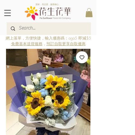
新鮮．高品質．服務稱心．
網上落單，方便快捷，輸入優惠碼：aga5 即減$5
免費基本送貨服務
，
預訂自取更享自取優惠