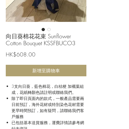
向日葵棉花花束 Sunflower
Cotton Bouquet KSSFBUCO3
價
HK$608.00
格
新增至購物車
3支向日葵，藍色棉花，白桔梗 加襯葉組
成，花紙轉顏色請註明或聯絡我們。
除了即日頁面內的款式，一般產品需要兩
日前預訂，海外花材或特別染色花材需要
更早時間預訂，如有疑問，請聯絡我們客
戶服務
已包括基本送貨服務，運費詳情請參考網
站內資訊。