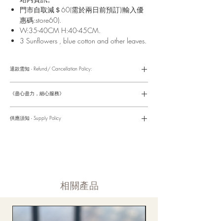
門市自取減＄60(需於兩日前預訂)(輸入優
惠碼:store60).
W:35-40CM H:40-45CM.
3 Sunflowers , blue cotton and other leaves.
退款需知 - Refund/ Cancellation Policy:
請參考以下網址獲取詳情
https://www.fasunflower.com/return
《盡心盡力，細心服務》
是我們服務的座右銘。從客戶查詢開始，到訂單，到送貨，到送
貨後，我們都會有同事跟進。可就客戶方便，以指不同的方式與
供應須知 - Supply Policy
客戶跟進聯絡(電話Whatsapp/ Facebook/ Email等多種不同渠
道)。
情人節及母親節等特別節日一般頁面內的產品及款式或會暫停供
​時間 訂單動態
應，特別節日期間只供應節日頁面的款式，請細閱頁面內的特別
落單後12小時内 訂單確認,網上賬戶與付款須知
通告。
付款後12小時内 付款確認 (銀行轉賬或信用卡)
Supply may be suspended during special festival, eg lunar new
送貨後當天内 禮品送到通知
year. Please check the notice on the top bar of web page.
送貨後當天内 網上賬戶，即時圖片更新
​相關產品