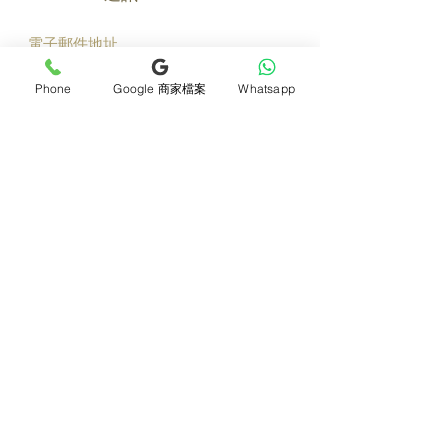
立即加入
Phone
Google 商家檔案
Whatsapp
產品
支援
母親節花束
地址及聯絡
求婚花束
常見問題 F&Q
畢業花束
花藝師募集
紀念日及生日花束
送貨詳情
開張花籃
海外訂花
新鮮果籃
訂購付款
保鮮花乾花花束
關於我們
花嫁- 新娘花球襟花
護花小貼士
蘭花
退貨或取消安排
座枱花
月刊電子雜誌
白事花籃
媒體報導
附加產品
​​條款及細則