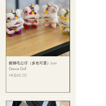
醒獅毛公仔（多色可選）Lion
(單獨購買只限自取)
Dance Doll
你花束 Single Sunflo
Bouquet BQSF1D
價格
HK$68.00
價格
HK$288.00