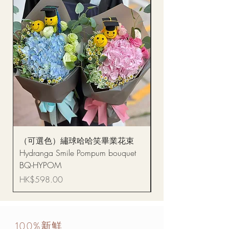
（可選色）繡球哈哈笑畢業花束
醒獅毛公仔（多色可選
Hydranga Smile Pompum bouquet
Dance Doll
BQ-HYPOM
價格
HK$68.00
價格
HK$598.00
100%新鮮