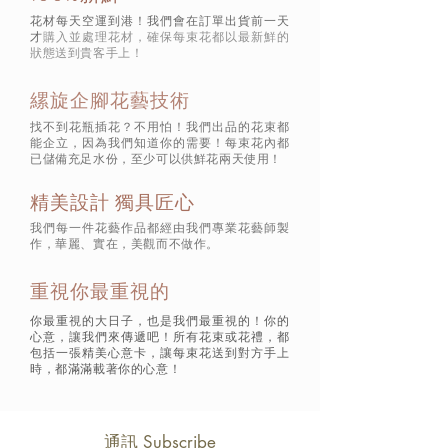
花材每天空運到港！我們會在訂單出貨前一天
才
購入並處理花材，確保每束花都以最新鮮的
狀態
送到貴客手上！
縲旋企腳花藝技術
找不到花瓶插花？不用怕！我們出品的花束都
能企立，因為我們知道你的需要！每束花內都
已儲備充足水份，至少可以供鮮花兩天使用！
精美設計 獨具匠心
我們每一件花藝作品都經由我們專業花藝師製
作，華麗、實在，美觀而不做作。
重視你最重視的
你最重視的大日子，也是我們最重視的！你的
心意，讓我們來傳遞吧！所有花束或花禮，都
包括一張精美心意卡，讓每束花送到對方手上
時，都滿滿載著你的心意！
通訊 Subscribe