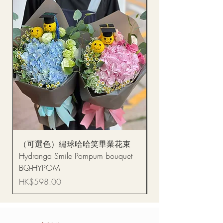
（可選色）繡球哈哈笑畢業花束
醒獅毛公仔（多色可選
Hydranga Smile Pompum bouquet
Dance Doll
BQ-HYPOM
價格
HK$68.00
價格
HK$598.00