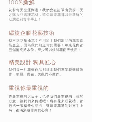
100%新鮮
花材每天空運到港！我們會在訂單出貨前一天
才
購入並處理花材，確保每束花都以最新鮮的
狀態
送到貴客手上！
縲旋企腳花藝技術
找不到花瓶插花？不用怕！我們出品的花束都
能企立，因為我們知道你的需要！每束花內都
已儲備充足水份，至少可以供鮮花兩天使用！
精美設計 獨具匠心
我們每一件花藝作品都經由我們專業花藝師製
作，華麗、實在，美觀而不做作。
重視你最重視的
你最重視的大日子，也是我們最重視的！你的
心意，讓我們來傳遞吧！所有花束或花禮，都
包括一張精美心意卡，讓每束花送到對方手上
時，都滿滿載著你的心意！