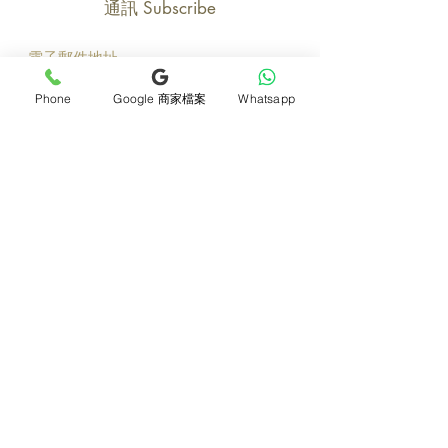
通訊 Subscribe
立即加入
Phone
Google 商家檔案
Whatsapp
產品
支援
母親節花束
地址及聯絡
求婚花束
常見問題 F&Q
畢業花束
花藝師募集
紀念日及生日花束
送貨詳情
開張花籃
海外訂花
新鮮果籃
訂購付款
保鮮花乾花花束
關於我們
花嫁- 新娘花球襟花
護花小貼士
蘭花
退貨或取消安排
座枱花
月刊電子雜誌
白事花籃
媒體報導
附加產品
​​條款及細則