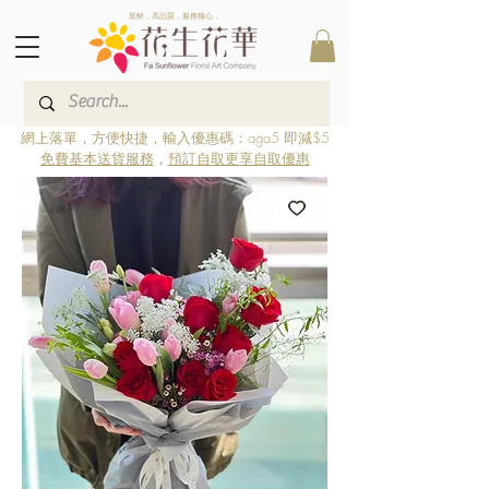
新鮮．高品質．服務稱心．
網上落單，方便快捷，輸入優惠碼：aga5 即減$5
免費基本送貨服務
，
預訂自取更享自取優惠