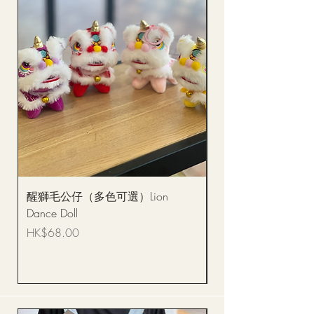
醒獅毛公仔（多色可選）Lion
(單獨購買只限自取)
Dance Doll
你花束 Single Sunflo
Bouquet BQSF1D
價格
HK$68.00
價格
HK$288.00