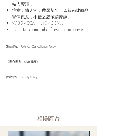
站內資訊 。
注意：情人節，農曆新年，母親節此商品
暫停供應，不便之處敬請原諒。
W:35-40CM H:40-45CM 。
tulip, Rose and other flowers and leaves
退款需知 - Refund/ Cancellation Policy:
請參考以下網址獲取詳情
https://www.fasunflower.com/return
《盡心盡力，細心服務》
是我們服務的座右銘。從客戶查詢開始，到訂單，到送貨，到送
貨後，我們都會有同事跟進。可就客戶方便，以指不同的方式與
供應須知 - Supply Policy
客戶跟進聯絡(電話Whatsapp/ Facebook/ Email等多種不同渠
道)。
情人節及母親節等特別節日一般頁面內的產品及款式或會暫停供
​時間 訂單動態
應，特別節日期間只供應節日頁面的款式，請細閱頁面內的特別
落單後12小時内 訂單確認,網上賬戶與付款須知
通告。
付款後12小時内 付款確認 (銀行轉賬或信用卡)
Supply may be suspended during special festival, eg lunar new
送貨後當天内 禮品送到通知
year. Please check the notice on the top bar of web page.
送貨後當天内 網上賬戶，即時圖片更新
​相關產品