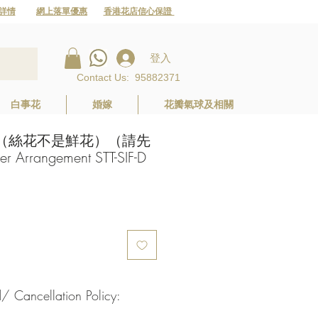
詳情
網上落單優惠
香港花店信心保證
登入
Contact Us
:
95882371
白事花
婚嫁
花瓣氣球及相關
 （絲花不是鮮花）（請先
 Arrangement STT-SIF-D
Cancellation Policy: