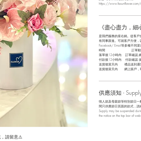
https://www.fasunflower.com/r
《盡心盡力，細
是我們服務的座右銘。從客戶
有同事跟進。可就客戶方便，以指
Facebook/ Email等多種不同渠
​時間 訂單動
落單後12小時内 訂單確認,
付款後12小時内 付款確認 (
送貨後當天内 禮品送到通
送貨後當天内 網上賬戶，
供應須知 - Supply 
情人節及母親節等特別節日一
間只供應節日頁面的款式，請
Supply may be suspended during
the notice on the top bar of we
，請留意⚠️