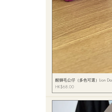
醒獅毛公仔（多色可選）Lion Dance
價格
HK$68.00