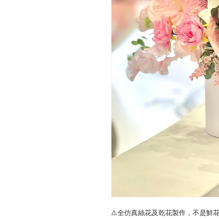
⚠️全仿真絲花及乾花製作，不是鮮花