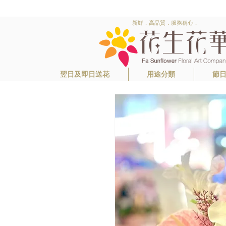
新鮮．高品質．服務稱心．
翌日及即日送花
用途分類
節