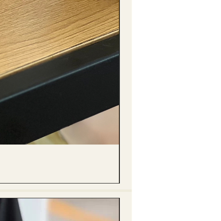
(單獨購買只限自取) 單枝向日葵迷你花
價格
HK$288.00