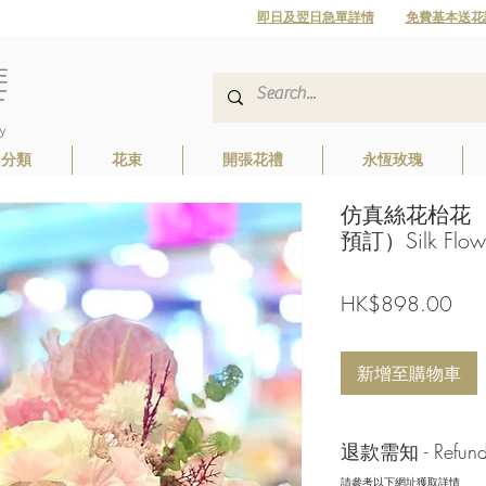
即日及翌日急單詳情
免費基本送花
日分類
花束
開張花禮
永恆玫瑰
仿真絲花枱花
預訂）Silk Flower
價
HK$898.00
格
新增至購物車
退款需知 - Refund/ 
請參考以下網址獲取詳情