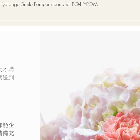
快速瀏覽
a Smile Pompum bouquet BQ-HYPOM
天才
購
態
送到
都能企
儲備充