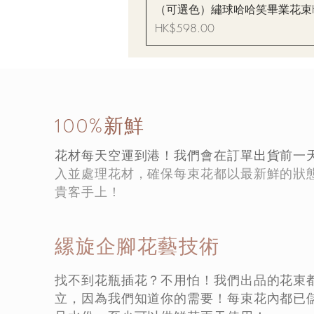
（可選色）繡球哈哈笑畢業花束Hydrang
價格
HK$598.00
100%新鮮
花材每天空運到港！我們會在訂單出貨前一
入並處理花材，確保每束花都以最新鮮的狀
貴客手上！
縲旋企腳花藝技術
找不到花瓶插花？不用怕！我們出品的花束
立，因為我們知道你的需要！每束花內都已