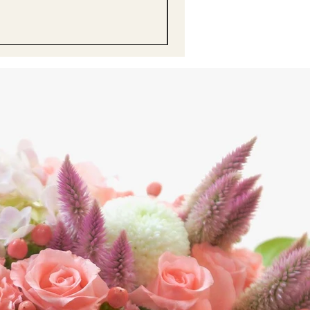
醒獅毛公仔（多色可選）Lion D
價格
HK$68.00