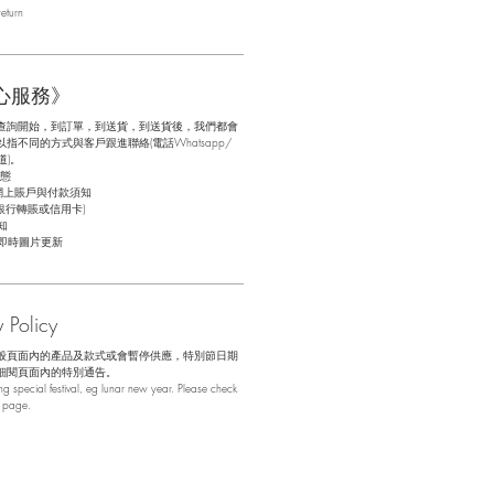
eturn
心服務》
查詢開始，到訂單，到送貨，到送貨後，我們都會
不同的方式與客戶跟進聯絡(電話Whatsapp/
道)。
態
網上賬戶與付款須知
銀行轉賬或信用卡)
知
即時圖片更新
Policy
般頁面內的產品及款式或會暫停供應，特別節日期
細閱頁面內的特別通告。
 special festival, eg lunar new year. Please check
b page.