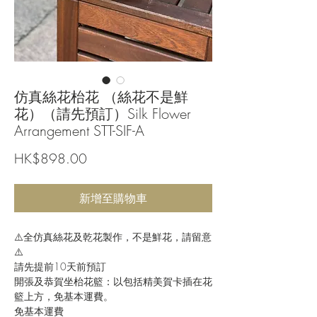
仿真絲花枱花 （絲花不是鮮
花）（請先預訂）Silk Flower
Arrangement STT-SIF-A
價
HK$898.00
格
新增至購物車
⚠️全仿真絲花及乾花製作，不是鮮花，請留意
⚠️
請先提前10天前預訂
開張及恭賀坐枱花籃：以包括精美賀卡插在花
籃上方，免基本運費。
免基本運費