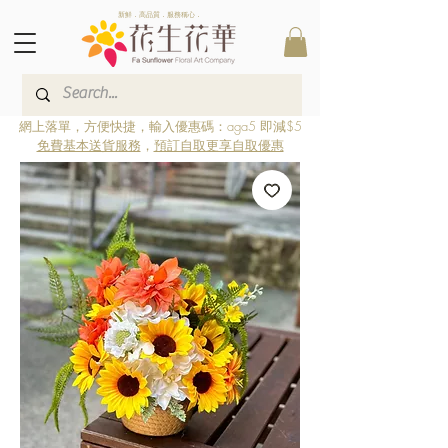
新鮮．高品質．服務稱心．
網上落單，方便快捷，輸入優惠碼：aga5 即減$5
免費基本送貨服務
，
預訂自取更享自取優惠