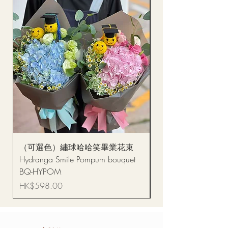
（可選色）繡球哈哈笑畢業花束
醒獅毛公仔（多色可選
Hydranga Smile Pompum bouquet
Dance Doll
BQ-HYPOM
價格
HK$68.00
價格
HK$598.00