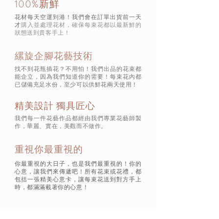
100%新鮮
花材每天空運到港！我們會在訂單出貨前一天
才
購入並處理花材，確保每束花都以最新鮮的
狀態
送到貴客手上！
縲旋企腳花藝技術
找不到花瓶插花？不用怕！我們出品的花束都
能企立，因為我們知道你的需要！每束花內都
已儲備充足水份，至少可以供鮮花兩天使用！
精美設計 獨具匠心
我們每一件花藝作品都經由我們專業花藝師製
作，華麗、實在，美觀而不做作。
重視你最重視的
你最重視的大日子，也是我們最重視的！你的
心意，讓我們來傳遞吧！所有花束或花禮，都
包括一張精美心意卡，讓每束花送到對方手上
時，都滿滿載著你的心意！