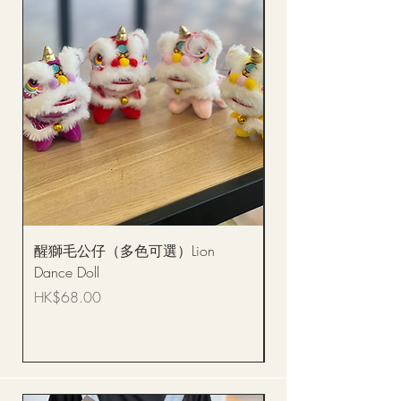
醒獅毛公仔（多色可選）Lion
(單獨購買只限自取)
Dance Doll
你花束 Single Sunflo
Bouquet BQSF1D
價格
HK$68.00
價格
HK$288.00