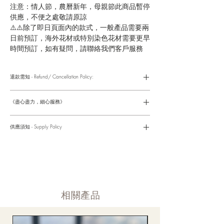
注意：情人節，農曆新年，母親節此商品暫停
供應，不便之處敬請原諒
⚠️⚠️除了即日頁面內的款式，一般產品需要兩
日前預訂，海外花材或特別染色花材需要更早
時間預訂，如有疑問，請聯絡我們客戶服務
退款需知 - Refund/ Cancellation Policy:
請參考以下網址獲取詳情
https://www.fasunflower.com/return
《盡心盡力，細心服務》
是我們服務的座右銘。從客戶查詢開始，到訂單，到送貨，到送
貨後，我們都會有同事跟進。可就客戶方便，以指不同的方式與
供應須知 - Supply Policy
客戶跟進聯絡(電話Whatsapp/ Facebook/ Email等多種不同渠
道)。
情人節及母親節等特別節日一般頁面內的產品及款式或會暫停供
​時間 訂單動態
應，特別節日期間只供應節日頁面的款式，請細閱頁面內的特別
落單後12小時内 訂單確認,網上賬戶與付款須知
通告。
付款後12小時内 付款確認 (銀行轉賬或信用卡)
Supply may be suspended during special festival, eg lunar new
送貨後當天内 禮品送到通知
year. Please check the notice on the top bar of web page.
送貨後當天内 網上賬戶，即時圖片更新
​相關產品