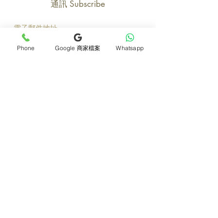
通訊 Subscribe
立即加入
Phone
Google 商家檔案
Whatsapp
產品
支援
母親節花束
地址及聯絡
求婚花束
常見問題 F&Q
畢業花束
花藝師募集
紀念日及生日花束
送貨詳情
開張花籃
海外訂花
新鮮果籃
訂購付款
保鮮花乾花花束
關於我們
花嫁- 新娘花球襟花
護花小貼士
蘭花
退貨或取消安排
座枱花
月刊電子雜誌
白事花籃
媒體報導
附加產品
​​條款及細則