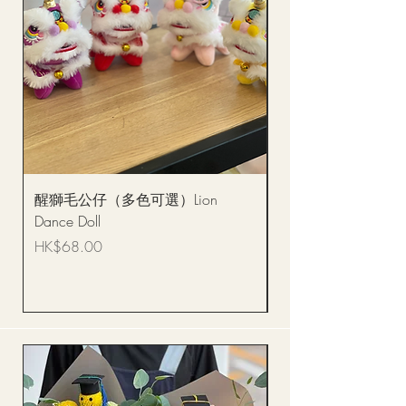
醒獅毛公仔（多色可選）Lion
(單獨購買只限自取)
Dance Doll
你花束 Single Sunflo
Bouquet BQSF1D
價格
HK$68.00
價格
HK$288.00