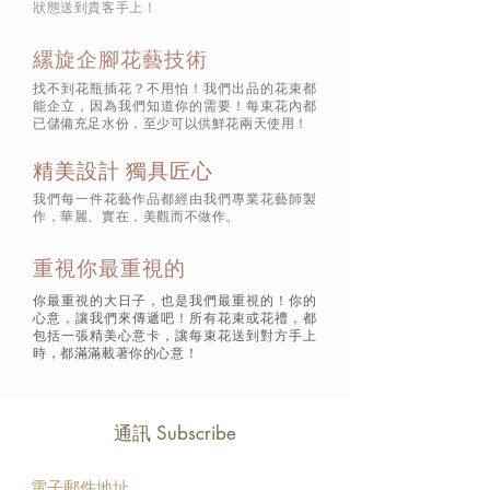
狀態
送到貴客手上！
縲旋企腳花藝技術
找不到花瓶插花？不用怕！我們出品的花束都
能企立，因為我們知道你的需要！每束花內都
已儲備充足水份，至少可以供鮮花兩天使用！
精美設計 獨具匠心
我們每一件花藝作品都經由我們專業花藝師製
作，華麗、實在，美觀而不做作。
重視你最重視的
你最重視的大日子，也是我們最重視的！你的
心意，讓我們來傳遞吧！所有花束或花禮，都
包括一張精美心意卡，讓每束花送到對方手上
時，都滿滿載著你的心意！
通訊 Subscribe