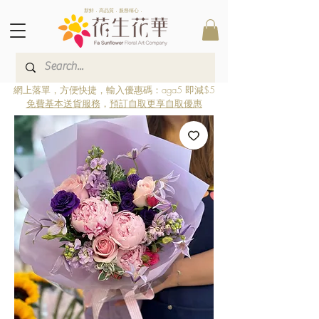
新鮮．高品質．服務稱心．
網上落單，方便快捷，輸入優惠碼：aga5 即減$5
免費基本送貨服務
，
預訂自取更享自取優惠