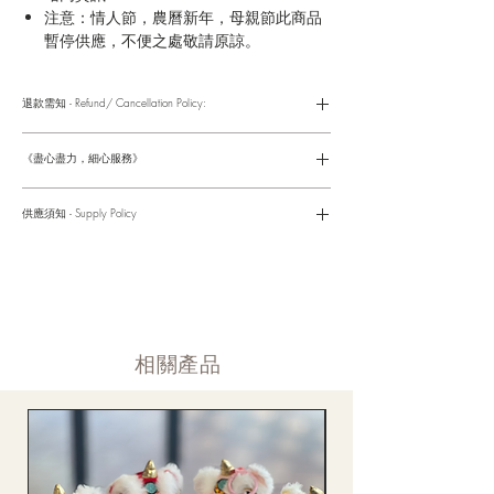
注意：情人節，農曆新年，母親節此商品
暫停供應，不便之處敬請原諒。
退款需知 - Refund/ Cancellation Policy:
請參考以下網址獲取詳情
https://www.fasunflower.com/return
《盡心盡力，細心服務》
是我們服務的座右銘。從客戶查詢開始，到訂單，到送貨，到送
貨後，我們都會有同事跟進。可就客戶方便，以指不同的方式與
供應須知 - Supply Policy
客戶跟進聯絡(電話Whatsapp/ Facebook/ Email等多種不同渠
道)。
情人節及母親節等特別節日一般頁面內的產品及款式或會暫停供
​時間 訂單動態
應，特別節日期間只供應節日頁面的款式，請細閱頁面內的特別
落單後12小時内 訂單確認,網上賬戶與付款須知
通告。
付款後12小時内 付款確認 (銀行轉賬或信用卡)
Supply may be suspended during special festival, eg lunar new
送貨後當天内 禮品送到通知
year. Please check the notice on the top bar of web page.
送貨後當天内 網上賬戶，即時圖片更新
​相關產品