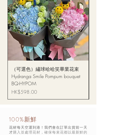
（可選色）繡球哈哈笑畢業花束
醒獅毛公仔（多色可選
Hydranga Smile Pompum bouquet
Dance Doll
BQ-HYPOM
價格
HK$68.00
價格
HK$598.00
100%新鮮
花材每天空運到港！我們會在訂單出貨前一天
才
購入並處理花材，確保每束花都以最新鮮的