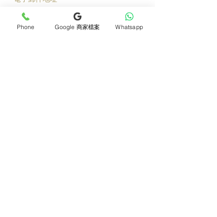
立即加入
Phone
Google 商家檔案
Whatsapp
產品
支援
母親節花束
地址及聯絡
求婚花束
常見問題 F&Q
畢業花束
花藝師募集
紀念日及生日花束
送貨詳情
開張花籃
海外訂花
新鮮果籃
訂購付款
保鮮花乾花花束
關於我們
花嫁- 新娘花球襟花
護花小貼士
蘭花
退貨或取消安排
座枱花
月刊電子雜誌
白事花籃
媒體報導
附加產品
​​條款及細則
所有產品
會員積分
保鮮花花材
[花生愛回賞]