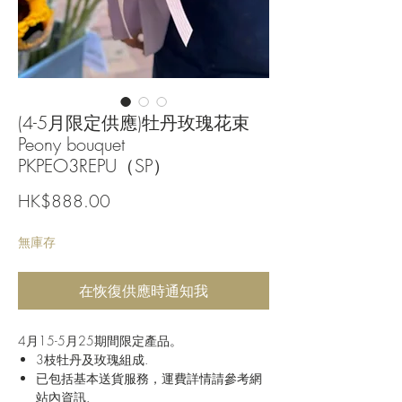
(4-5月限定供應)牡丹玫瑰花束
Peony bouquet
PKPEO3REPU（SP）
價
HK$888.00
格
無庫存
在恢復供應時通知我
4月15-5月25期間限定產品。
3枝牡丹及玫瑰組成.
已包括基本送貨服務，運費詳情請參考網
站內資訊.