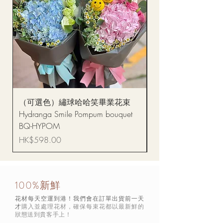
（可選色）繡球哈哈笑畢業花束
醒獅毛公仔（多色可選
Hydranga Smile Pompum bouquet
Dance Doll
BQ-HYPOM
價格
HK$68.00
價格
HK$598.00
100%新鮮
花材每天空運到港！我們會在訂單出貨前一天
才
購入並處理花材，確保每束花都以最新鮮的
狀態
送到貴客手上！