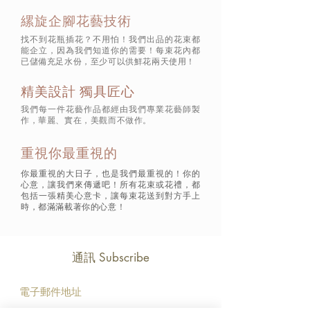
縲旋企腳花藝技術
找不到花瓶插花？不用怕！我們出品的花束都
能企立，因為我們知道你的需要！每束花內都
已儲備充足水份，至少可以供鮮花兩天使用！
精美設計 獨具匠心
我們每一件花藝作品都經由我們專業花藝師製
作，華麗、實在，美觀而不做作。
重視你最重視的
你最重視的大日子，也是我們最重視的！你的
心意，讓我們來傳遞吧！所有花束或花禮，都
包括一張精美心意卡，讓每束花送到對方手上
時，都滿滿載著你的心意！
通訊 Subscribe