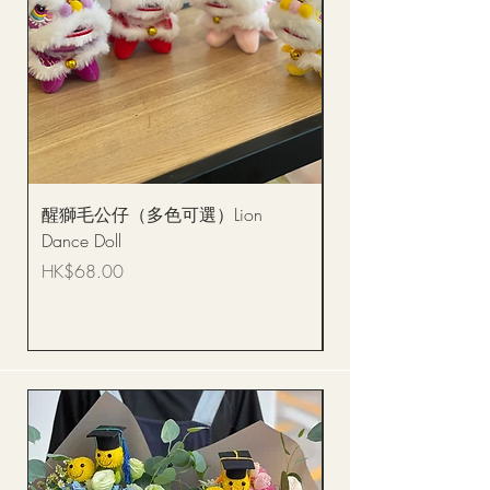
醒獅毛公仔（多色可選）Lion
(單獨購買只限自取)
Dance Doll
你花束 Single Sunflo
Bouquet BQSF1D
價格
HK$68.00
價格
HK$288.00