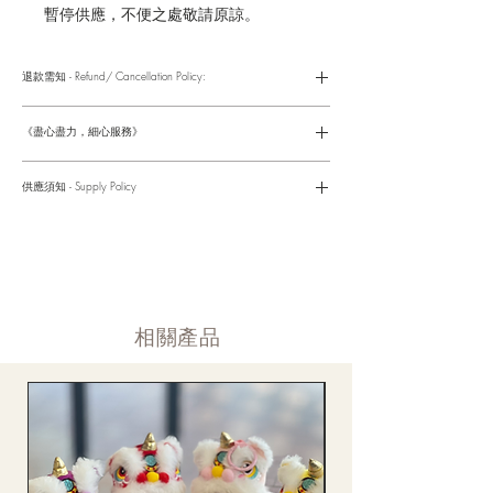
暫停供應，不便之處敬請原諒。
退款需知 - Refund/ Cancellation Policy:
請參考以下網址獲取詳情
https://www.fasunflower.com/return
《盡心盡力，細心服務》
是我們服務的座右銘。從客戶查詢開始，到訂單，到送貨，到送
貨後，我們都會有同事跟進。可就客戶方便，以指不同的方式與
供應須知 - Supply Policy
客戶跟進聯絡(電話Whatsapp/ Facebook/ Email等多種不同渠
道)。
情人節及母親節等特別節日一般頁面內的產品及款式或會暫停供
​時間 訂單動態
應，特別節日期間只供應節日頁面的款式，請細閱頁面內的特別
落單後12小時内 訂單確認,網上賬戶與付款須知
通告。
付款後12小時内 付款確認 (銀行轉賬或信用卡)
Supply may be suspended during special festival, eg lunar new
送貨後當天内 禮品送到通知
year. Please check the notice on the top bar of web page.
送貨後當天内 網上賬戶，即時圖片更新
​相關產品