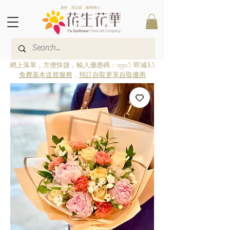
新鮮．高品質．服務稱心．
網上落單，方便快捷，輸入優惠碼：aga5 即減$5
免費基本送貨服務
，
預訂自取更享自取優惠