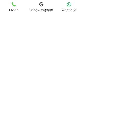
立即加入
Phone
Google 商家檔案
Whatsapp
產品
支援
母親節花束
地址及聯絡
求婚花束
常見問題 F&Q
畢業花束
花藝師募集
紀念日及生日花束
送貨詳情
開張花籃
海外訂花
新鮮果籃
訂購付款
保鮮花乾花花束
關於我們
花嫁- 新娘花球襟花
護花小貼士
蘭花
退貨或取消安排
座枱花
月刊電子雜誌
白事花籃
媒體報導
附加產品
​​條款及細則
所有產品
會員積分
保鮮花花材
[花生愛回賞]
氣球佈置
Blog 分享