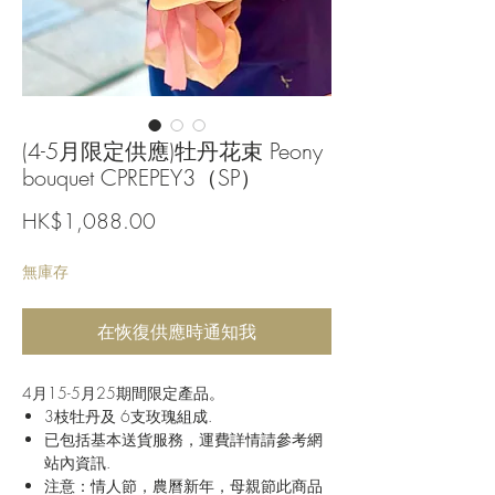
(4-5月限定供應)牡丹花束 Peony
bouquet CPREPEY3（SP）
價
HK$1,088.00
格
無庫存
在恢復供應時通知我
4月15-5月25期間限定產品。
3枝牡丹及 6支玫瑰組成.
已包括基本送貨服務，運費詳情請參考網
站內資訊.
注意：情人節，農曆新年，母親節此商品