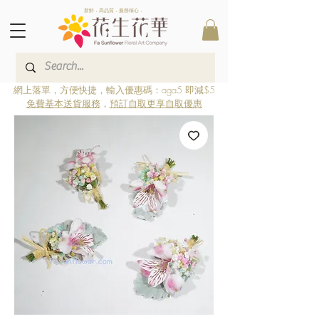
新鮮．高品質．服務稱心．
網上落單，方便快捷，輸入優惠碼：aga5 即減$5
免費基本送貨服務
，
預訂自取更享自取優惠