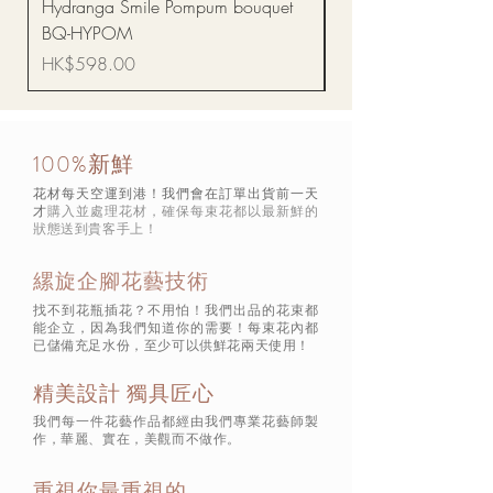
Hydranga Smile Pompum bouquet
Dance Doll
BQ-HYPOM
價格
HK$68.00
價格
HK$598.00
100%新鮮
花材每天空運到港！我們會在訂單出貨前一天
才
購入並處理花材，確保每束花都以最新鮮的
狀態
送到貴客手上！
縲旋企腳花藝技術
找不到花瓶插花？不用怕！我們出品的花束都
能企立，因為我們知道你的需要！每束花內都
已儲備充足水份，至少可以供鮮花兩天使用！
精美設計 獨具匠心
我們每一件花藝作品都經由我們專業花藝師製
作，華麗、實在，美觀而不做作。
重視你最重視的