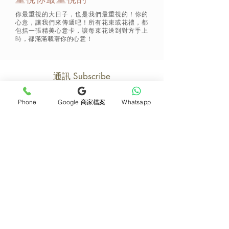
你最重視的大日子，也是我們最重視的！你的
心意，讓我們來傳遞吧！所有花束或花禮，都
包括一張精美心意卡，讓每束花送到對方手上
時，都滿滿載著你的心意！
通訊 Subscribe
Phone
Google 商家檔案
Whatsapp
立即加入
產品
支援
母親節花束
地址及聯絡
求婚花束
常見問題 F&Q
畢業花束
花藝師募集
紀念日及生日花束
送貨詳情
開張花籃
海外訂花