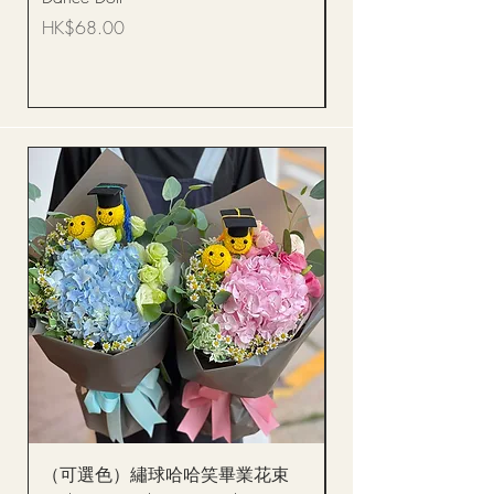
Bouquet BQSF1D
價格
HK$68.00
價格
HK$288.00
（可選色）繡球哈哈笑畢業花束
醒獅毛公仔（多色可選