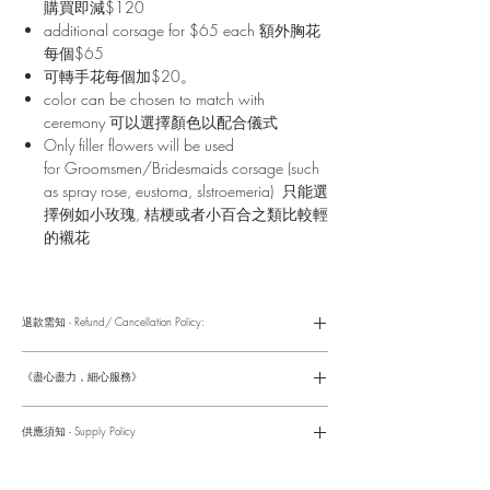
購買即減$120
additional corsage for $65 each 額外胸花
每個$65
可轉手花每個加$20。
color can be chosen to match with
ceremony 可以選擇顏色以配合儀式
Only filler flowers will be used
for Groomsmen/Bridesmaids corsage (such
as spray rose, eustoma, slstroemeria) 只能選
擇例如小玫瑰, 桔梗或者小百合之類比較輕
的襯花
退款需知 - Refund/ Cancellation Policy:
請參考以下網址獲取詳情
https://www.fasunflower.com/return
《盡心盡力，細心服務》
是我們服務的座右銘。從客戶查詢開始，到訂單，到送貨，到送
貨後，我們都會有同事跟進。可就客戶方便，以指不同的方式與
供應須知 - Supply Policy
客戶跟進聯絡(電話Whatsapp/ Facebook/ Email等多種不同渠
道)。
情人節及母親節等特別節日一般頁面內的產品及款式或會暫停供
​時間 訂單動態
應，特別節日期間只供應節日頁面的款式，請細閱頁面內的特別