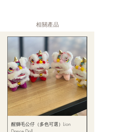
落單後12小時内 訂單確認,網上賬戶與付款須知
通告。
付款後12小時内 付款確認 (銀行轉賬或信用卡)
Supply may be suspended during special festival, eg lunar new
送貨後當天内 禮品送到通知
year. Please check the notice on the top bar of web page.
送貨後當天内 網上賬戶，即時圖片更新
​相關產品
醒獅毛公仔（多色可選）Lion
(單獨購買只限自取)
Dance Doll
你花束 Single Sunflo