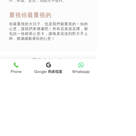
作，華麗、實在，美觀而不做作。
重視你最重視的
你最重視的大日子，也是我們最重視的！你的
心意，讓我們來傳遞吧！所有花束或花禮，都
包括一張精美心意卡，讓每束花送到對方手上
時，都滿滿載著你的心意！
通訊 Subscribe
Phone
Google 商家檔案
Whatsapp
立即加入
產品
支援
母親節花束
地址及聯絡
求婚花束
常見問題 F&Q
畢業花束
花藝師募集