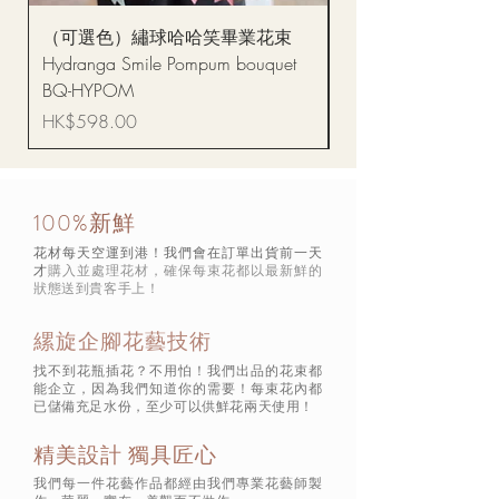
（可選色）繡球哈哈笑畢業花束
醒獅毛公仔（多色可選
Hydranga Smile Pompum bouquet
Dance Doll
BQ-HYPOM
價格
HK$68.00
價格
HK$598.00
100%新鮮
花材每天空運到港！我們會在訂單出貨前一天
才
購入並處理花材，確保每束花都以最新鮮的
狀態
送到貴客手上！
縲旋企腳花藝技術
找不到花瓶插花？不用怕！我們出品的花束都
能企立，因為我們知道你的需要！每束花內都
已儲備充足水份，至少可以供鮮花兩天使用！
精美設計 獨具匠心
我們每一件花藝作品都經由我們專業花藝師製