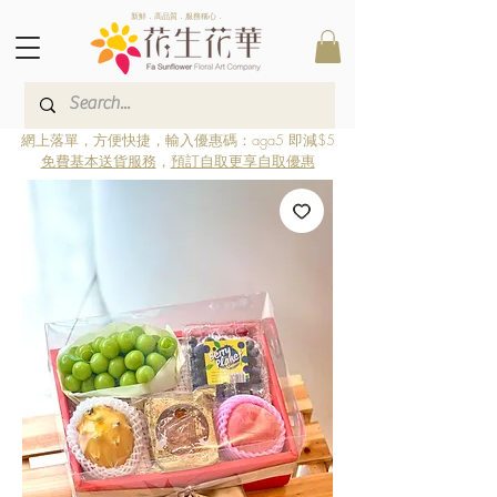
新鮮．高品質．服務稱心．
網上落單，方便快捷，輸入優惠碼：aga5 即減$5
免費基本送貨服務
，
預訂自取更享自取優惠