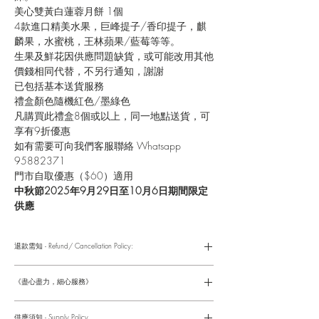
美心雙黃白蓮蓉月餅 1個
4款進口精美水果，巨峰提子/香印提子，麒
麟果，水蜜桃，王林蘋果/藍莓等等。
生果及鮮花因供應問題缺貨，或可能改用其他
價錢相同代替，不另行通知，謝謝
已包括基本送貨服務
禮盒顏色隨機紅色/墨綠色
凡購買此禮盒8個或以上，同一地點送貨，可
享有9折優惠
如有需要可向我們客服聯絡 Whatsapp
95882371
門市自取優惠（$60）適用
中秋節2025年9月29日至10月6日期間限定
供應
退款需知 - Refund/ Cancellation Policy:
請參考以下網址獲取詳情
https://www.fasunflower.com/return
《盡心盡力，細心服務》
是我們服務的座右銘。從客戶查詢開始，到訂單，到送貨，到送
貨後，我們都會有同事跟進。可就客戶方便，以指不同的方式與
供應須知 - Supply Policy