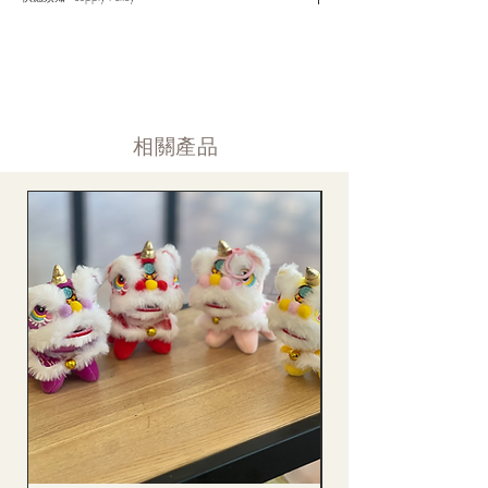
客戶跟進聯絡(電話Whatsapp/ Facebook/ Email等多種不同渠
道)。
情人節及母親節等特別節日一般頁面內的產品及款式或會暫停供
​時間 訂單動態
應，特別節日期間只供應節日頁面的款式，請細閱頁面內的特別
落單後12小時内 訂單確認,網上賬戶與付款須知
通告。
付款後12小時内 付款確認 (銀行轉賬或信用卡)
Supply may be suspended during special festival, eg lunar new
送貨後當天内 禮品送到通知
year. Please check the notice on the top bar of web page.
送貨後當天内 網上賬戶，即時圖片更新
​相關產品