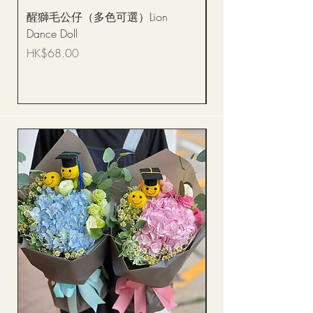
醒獅毛公仔（多色可選）Lion
(單獨購買只限自取)
Dance Doll
你花束 Single Sunflo
Bouquet BQSF1D
價格
HK$68.00
價格
HK$288.00