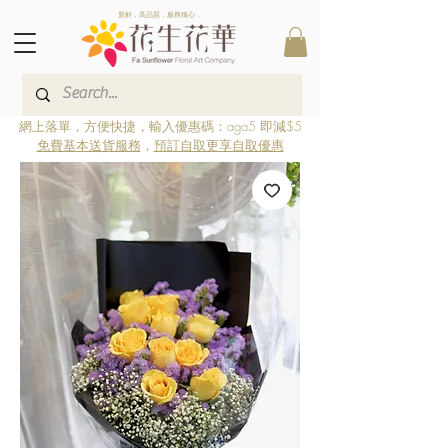
新鮮．高品質．服務稱心．
網上落單，方便快捷，輸入優惠碼：aga5 即減$5
免費基本送貨服務
，
預訂自取更享自取優惠