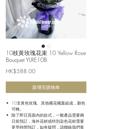
10枝黃玫瑰花束 10 Yellow Rose
Bouquet YLRE10B
價
HK$588.00
格
新增至購物車
10支黃色玫瑰、其他襯花襯葉組成，顏色
可轉。
除了即日頁面內的款式，一般產品需要兩
日前預訂，海外花材或特別染色花材需要
更早時間預訂，如有疑問，請聯絡我們客