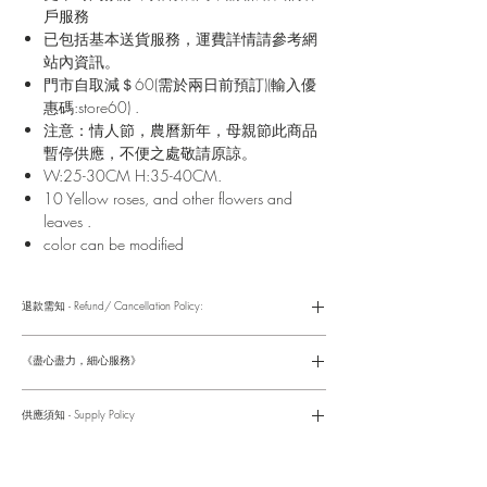
戶服務
已包括基本送貨服務，運費詳情請參考網
站內資訊。
門市自取減＄60(需於兩日前預訂)(輸入優
惠碼:store60) .
注意：情人節，農曆新年，母親節此商品
暫停供應，不便之處敬請原諒。
W:25-30CM H:35-40CM.
10 Yellow roses, and other flowers and
leaves .
color can be modified
退款需知 - Refund/ Cancellation Policy:
請參考以下網址獲取詳情
https://www.fasunflower.com/return
《盡心盡力，細心服務》
是我們服務的座右銘。從客戶查詢開始，到訂單，到送貨，到送
貨後，我們都會有同事跟進。可就客戶方便，以指不同的方式與
供應須知 - Supply Policy
客戶跟進聯絡(電話Whatsapp/ Facebook/ Email等多種不同渠
道)。
情人節及母親節等特別節日一般頁面內的產品及款式或會暫停供
​時間 訂單動態
應，特別節日期間只供應節日頁面的款式，請細閱頁面內的特別
落單後12小時内 訂單確認,網上賬戶與付款須知
通告。