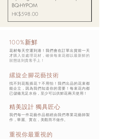
BQ-HYPOM
價格
HK$68.00
價格
HK$598.00
100%新鮮
花材每天空運到港！我們會在訂單出貨前一天
才
購入並處理花材，確保每束花都以最新鮮的
狀態
送到貴客手上！
縲旋企腳花藝技術
找不到花瓶插花？不用怕！我們出品的花束都
能企立，因為我們知道你的需要！每束花內都
已儲備充足水份，至少可以供鮮花兩天使用！
精美設計 獨具匠心
我們每一件花藝作品都經由我們專業花藝師製
作，華麗、實在，美觀而不做作。
重視你最重視的