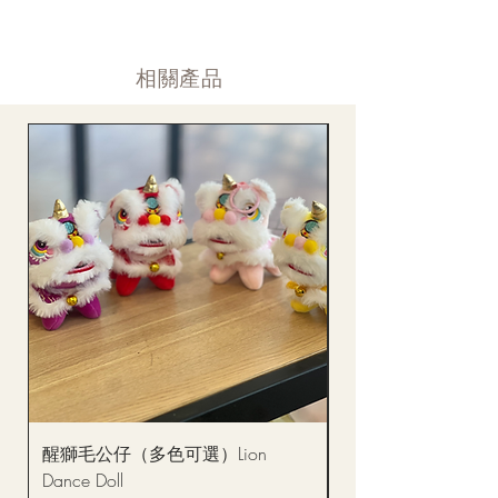
付款後12小時内 付款確認 (銀行轉賬或信用卡)
Supply may be suspended during special festival, eg lunar new
送貨後當天内 禮品送到通知
year. Please check the notice on the top bar of web page.
送貨後當天内 網上賬戶，即時圖片更新
​相關產品
醒獅毛公仔（多色可選）Lion
(單獨購買只限自取)
Dance Doll
你花束 Single Sunflo