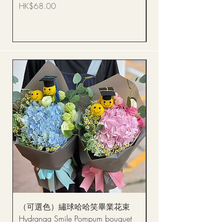
Bouquet BQSF1D
價格
HK$68.00
價格
HK$288.00
（可選色）繡球哈哈笑畢業花束
醒獅毛公仔（多色可選
Hydranga Smile Pompum bouquet
Dance Doll