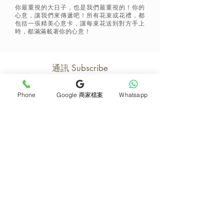
你最重視的大日子，也是我們最重視的！你的
心意，讓我們來傳遞吧！所有花束或花禮，都
包括一張精美心意卡，讓每束花送到對方手上
時，都滿滿載著你的心意！
通訊 Subscribe
Phone
Google 商家檔案
Whatsapp
立即加入
產品
支援
母親節花束
地址及聯絡
求婚花束
常見問題 F&Q
畢業花束
花藝師募集
紀念日及生日花束
送貨詳情
開張花籃
海外訂花
新鮮果籃
訂購付款