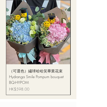
（可選色）繡球哈哈笑畢業花束
醒獅毛公仔（多色可選
Hydranga Smile Pompum bouquet
Dance Doll
BQ-HYPOM
價格
HK$68.00
價格
HK$598.00