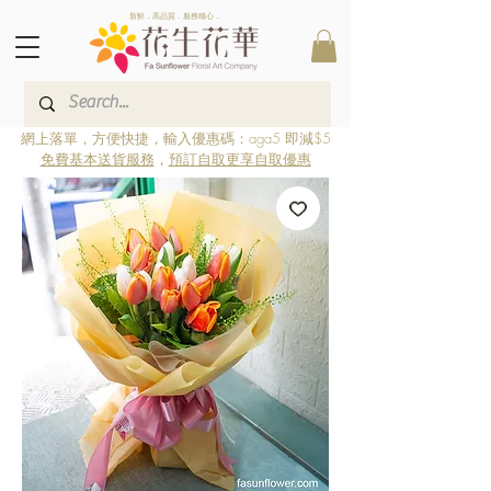
新鮮．高品質．服務稱心．
網上落單，方便快捷，輸入優惠碼：aga5 即減$5
免費基本送貨服務
，
預訂自取更享自取優惠