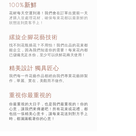
100%新鮮
花材每天空運到港！我們會在訂單出貨前一天
才
購入並處理花材，確保每束花都以最新鮮的
狀態
送到貴客手上！
縲旋企腳花藝技術
找不到花瓶插花？不用怕！我們出品的花束都
能企立，因為我們知道你的需要！每束花內都
已儲備充足水份，至少可以供鮮花兩天使用！
精美設計 獨具匠心
我們每一件花藝作品都經由我們專業花藝師製
作，華麗、實在，美觀而不做作。
重視你最重視的
你最重視的大日子，也是我們最重視的！你的
心意，讓我們來傳遞吧！所有花束或花禮，都
包括一張精美心意卡，讓每束花送到對方手上
時，都滿滿載著你的心意！