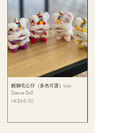
醒獅毛公仔（多色可選）Lion
(單獨購買只限自取)
Dance Doll
你花束 Single Sunflo
Bouquet BQSF1D
價格
HK$68.00
價格
HK$288.00