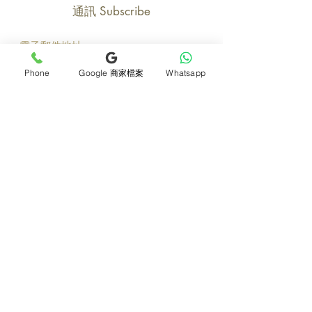
通訊 Subscribe
立即加入
Phone
Google 商家檔案
Whatsapp
產品
支援
母親節花束
地址及聯絡
求婚花束
常見問題 F&Q
畢業花束
花藝師募集
紀念日及生日花束
送貨詳情
開張花籃
海外訂花
新鮮果籃
訂購付款
保鮮花乾花花束
關於我們
花嫁- 新娘花球襟花
護花小貼士
蘭花
退貨或取消安排
座枱花
月刊電子雜誌
白事花籃
媒體報導