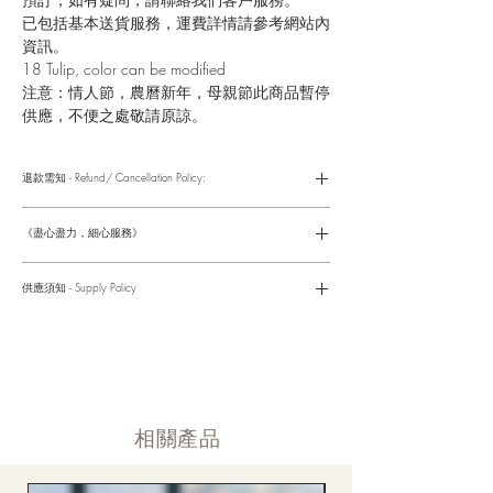
已包括基本送貨服務，運費詳情請參考網站內
資訊。
18 Tulip, color can be modified
注意：情人節，農曆新年，母親節此商品暫停
供應，不便之處敬請原諒。
退款需知 - Refund/ Cancellation Policy:
請參考以下網址獲取詳情
https://www.fasunflower.com/return
《盡心盡力，細心服務》
是我們服務的座右銘。從客戶查詢開始，到訂單，到送貨，到送
貨後，我們都會有同事跟進。可就客戶方便，以指不同的方式與
供應須知 - Supply Policy
客戶跟進聯絡(電話Whatsapp/ Facebook/ Email等多種不同渠
道)。
情人節及母親節等特別節日一般頁面內的產品及款式或會暫停供
​時間 訂單動態
應，特別節日期間只供應節日頁面的款式，請細閱頁面內的特別
落單後12小時内 訂單確認,網上賬戶與付款須知
通告。
付款後12小時内 付款確認 (銀行轉賬或信用卡)
Supply may be suspended during special festival, eg lunar new
送貨後當天内 禮品送到通知
year. Please check the notice on the top bar of web page.
送貨後當天内 網上賬戶，即時圖片更新
​相關產品