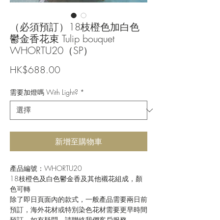
（必須預訂）18枝橙色加白色
鬱金香花束 Tulip bouquet
WHORTU20（SP）
價
HK$688.00
格
需要加燈嗎 With Light?
*
新增至購物車
產品編號：WHORTU20
18枝橙色及白色鬱金香及其他襯花組成，顏
色可轉
除了即日頁面內的款式，一般產品需要兩日前
預訂，海外花材或特別染色花材需要更早時間
預訂，如有疑問，請聯絡我們客戶服務。