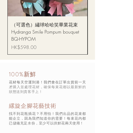
（可選色）繡球哈哈笑畢業花束
醒獅毛公仔（多色可選
Hydranga Smile Pompum bouquet
Dance Doll
BQ-HYPOM
價格
HK$68.00
價格
HK$598.00
100%新鮮
花材每天空運到港！我們會在訂單出貨前一天
才
購入並處理花材，確保每束花都以最新鮮的
狀態
送到貴客手上！
縲旋企腳花藝技術
找不到花瓶插花？不用怕！我們出品的花束都
能企立，因為我們知道你的需要！每束花內都
已儲備充足水份，至少可以供鮮花兩天使用！