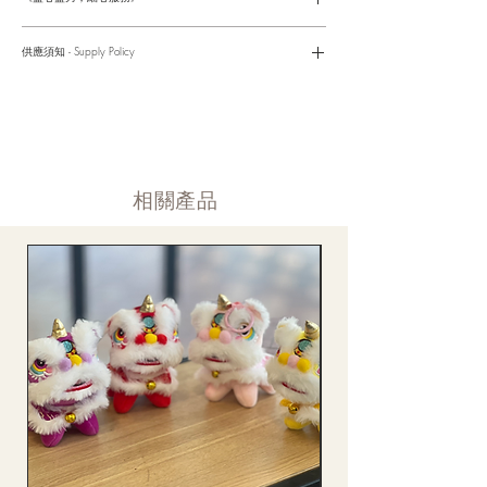
是我們服務的座右銘。從客戶查詢開始，到訂單，到送貨，到送
貨後，我們都會有同事跟進。可就客戶方便，以指不同的方式與
供應須知 - Supply Policy
客戶跟進聯絡(電話Whatsapp/ Facebook/ Email等多種不同渠
道)。
情人節及母親節等特別節日一般頁面內的產品及款式或會暫停供
​時間 訂單動態
應，特別節日期間只供應節日頁面的款式，請細閱頁面內的特別
落單後12小時内 訂單確認,網上賬戶與付款須知
通告。
付款後12小時内 付款確認 (銀行轉賬或信用卡)
Supply may be suspended during special festival, eg lunar new
送貨後當天内 禮品送到通知
year. Please check the notice on the top bar of web page.
送貨後當天内 網上賬戶，即時圖片更新
​相關產品