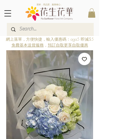
新鮮．高品質．服務稱心．
網上落單，方便快捷，輸入優惠碼：aga5 即減$5
免費基本送貨服務
，
預訂自取更享自取優惠