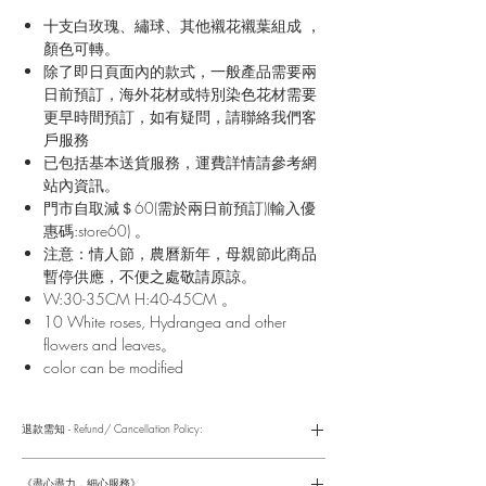
十支白玫瑰、繡球、其他襯花襯葉組成 ，
顏色可轉。
除了即日頁面內的款式，一般產品需要兩
日前預訂，海外花材或特別染色花材需要
更早時間預訂，如有疑問，請聯絡我們客
戶服務
已包括基本送貨服務，運費詳情請參考網
站內資訊。
門市自取減＄60(需於兩日前預訂)(輸入優
惠碼:store60) 。
注意：情人節，農曆新年，母親節此商品
暫停供應，不便之處敬請原諒。
W:30-35CM H:40-45CM 。
10 White roses, Hydrangea and other
flowers and leaves。
color can be modified
退款需知 - Refund/ Cancellation Policy:
請參考以下網址獲取詳情
https://www.fasunflower.com/return
《盡心盡力，細心服務》