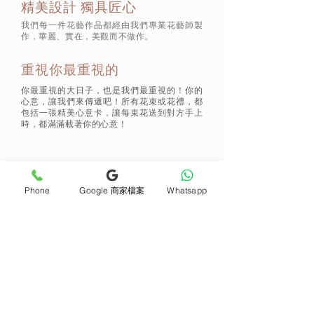
精美設計 獨具匠心
我們每一件花藝作品都經由我們專業花藝師製
作，華麗、實在，美觀而不做作。
重視你最重視的
你最重視的大日子，也是我們最重視的！你的
心意，讓我們來傳遞吧！所有花束或花禮，都
包括一張精美心意卡，讓每束花送到對方手上
時，都滿滿載著你的心意！
通訊 Subscribe
Phone
Google 商家檔案
Whatsapp
立即加入
產品
支援
母親節花束
地址及聯絡