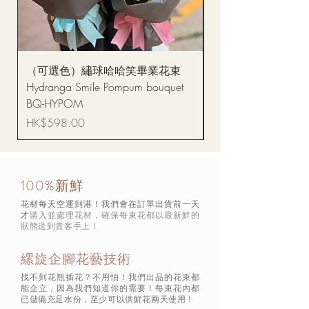
（可選色）繡球哈哈笑畢業花束
醒獅毛公仔（多色可選
Hydranga Smile Pompum bouquet
Dance Doll
BQ-HYPOM
價格
HK$68.00
價格
HK$598.00
100%新鮮
花材每天空運到港！我們會在訂單出貨前一天
才
購入並處理花材，確保每束花都以最新鮮的
狀態
送到貴客手上！
縲旋企腳花藝技術
找不到花瓶插花？不用怕！我們出品的花束都
能企立，因為我們知道你的需要！每束花內都
已儲備充足水份，至少可以供鮮花兩天使用！