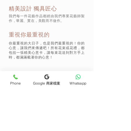
精美設計 獨具匠心
我們每一件花藝作品都經由我們專業花藝師製
作，華麗、實在，美觀而不做作。
重視你最重視的
你最重視的大日子，也是我們最重視的！你的
心意，讓我們來傳遞吧！所有花束或花禮，都
包括一張精美心意卡，讓每束花送到對方手上
時，都滿滿載著你的心意！
通訊 Subscribe
Phone
Google 商家檔案
Whatsapp
立即加入
產品
支援