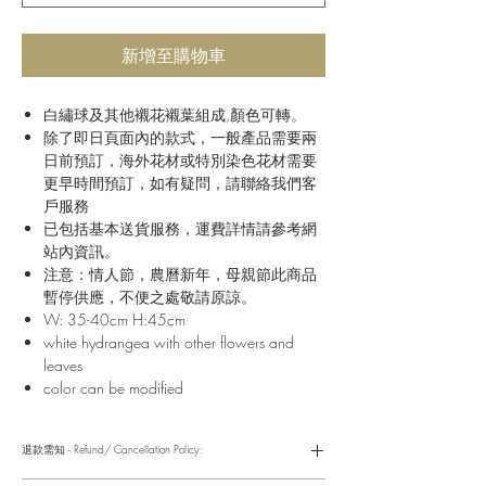
新增至購物車
白繡球及其他襯花襯葉組成,顏色可轉。
除了即日頁面內的款式，一般產品需要兩
日前預訂，海外花材或特別染色花材需要
更早時間預訂，如有疑問，請聯絡我們客
戶服務
已包括基本送貨服務，運費詳情請參考網
站內資訊。
注意：情人節，農曆新年，母親節此商品
暫停供應，不便之處敬請原諒。
W: 35-40cm H:45cm
white hydrangea with other flowers and
leaves
color can be modified
退款需知 - Refund/ Cancellation Policy: