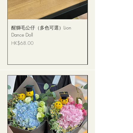
醒獅毛公仔（多色可選）Lion
(單獨購買只限自取)
Dance Doll
你花束 Single Sunflo
Bouquet BQSF1D
價格
HK$68.00
價格
HK$288.00