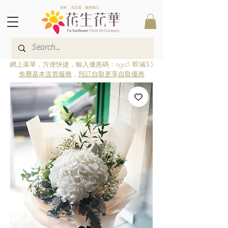
新鮮．高品質．服務稱心．
網上落單，方便快捷，輸入優惠碼：aga5 即減$5
免費基本送貨服務
，
預訂自取更享自取優惠