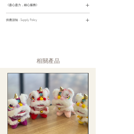
請參考以下網址獲取詳情
https://www.fasunflower.com/return
《盡心盡力，細心服務》
是我們服務的座右銘。從客戶查詢開始，到訂單，到送貨，到送
貨後，我們都會有同事跟進。可就客戶方便，以指不同的方式與
供應須知 - Supply Policy
客戶跟進聯絡(電話Whatsapp/ Facebook/ Email等多種不同渠
道)。
情人節及母親節等特別節日一般頁面內的產品及款式或會暫停供
​時間 訂單動態
應，特別節日期間只供應節日頁面的款式，請細閱頁面內的特別
落單後12小時内 訂單確認,網上賬戶與付款須知
通告。
付款後12小時内 付款確認 (銀行轉賬或信用卡)
Supply may be suspended during special festival, eg lunar new
送貨後當天内 禮品送到通知
year. Please check the notice on the top bar of web page.
送貨後當天内 網上賬戶，即時圖片更新
​相關產品