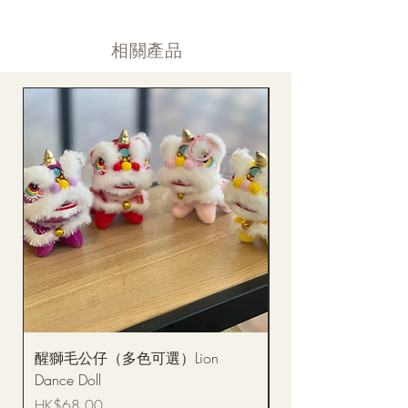
送貨後當天内 禮品送到通知
year. Please check the notice on the top bar of web page.
送貨後當天内 網上賬戶，即時圖片更新
​相關產品
醒獅毛公仔（多色可選）Lion
(單獨購買只限自取)
Dance Doll
你花束 Single Sunflo
Bouquet BQSF1D
價格
HK$68.00