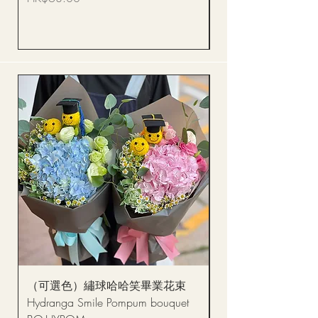
價格
HK$288.00
（可選色）繡球哈哈笑畢業花束
醒獅毛公仔（多色可選
Hydranga Smile Pompum bouquet
Dance Doll