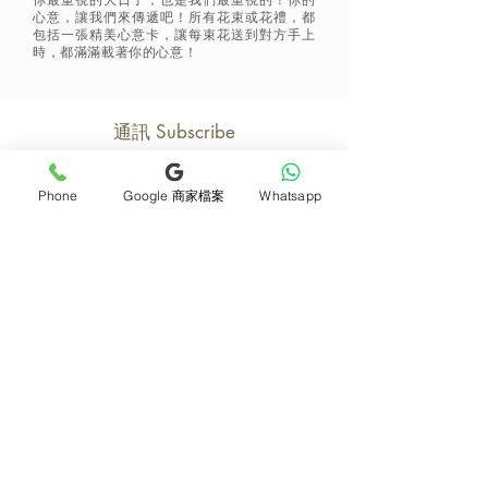
你最重視的大日子，也是我們最重視的！你的
心意，讓我們來傳遞吧！所有花束或花禮，都
包括一張精美心意卡，讓每束花送到對方手上
時，都滿滿載著你的心意！
通訊 Subscribe
Phone
Google 商家檔案
Whatsapp
立即加入
產品
支援
母親節花束
地址及聯絡
求婚花束
常見問題 F&Q
畢業花束
花藝師募集
紀念日及生日花束
送貨詳情
開張花籃
海外訂花
新鮮果籃
訂購付款