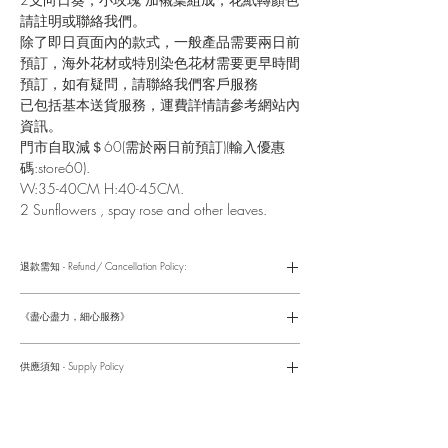
請註明或聯絡我們。
除了即日頁面內的款式，一般產品需要兩日前
預訂，海外花材或特別染色花材需要更早時間
預訂，如有疑問，請聯絡我們客戶服務
已包括基本送貨服務，運費詳情請參考網站內
資訊。
門市自取減＄60(需於兩日前預訂)(輸入優惠
碼:store60).
W:35-40CM H:40-45CM.
2 Sunflowers , spay rose and other leaves.
退款需知 - Refund/ Cancellation Policy:
請參考以下網址獲取詳情
https://www.fasunflower.com/return
《盡心盡力，細心服務》
是我們服務的座右銘。從客戶查詢開始，到訂單，到送貨，到送
貨後，我們都會有同事跟進。可就客戶方便，以指不同的方式與
供應須知 - Supply Policy
客戶跟進聯絡(電話Whatsapp/ Facebook/ Email等多種不同渠
道)。
情人節及母親節等特別節日一般頁面內的產品及款式或會暫停供
​時間 訂單動態
應，特別節日期間只供應節日頁面的款式，請細閱頁面內的特別
落單後12小時内 訂單確認,網上賬戶與付款須知
通告。
付款後12小時内 付款確認 (銀行轉賬或信用卡)
Supply may be suspended during special festival, eg lunar new