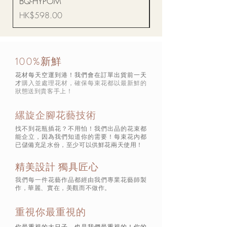
BQ-HYPOM
價格
HK$68.00
價格
HK$598.00
100%新鮮
花材每天空運到港！我們會在訂單出貨前一天
才
購入並處理花材，確保每束花都以最新鮮的
狀態
送到貴客手上！
縲旋企腳花藝技術
找不到花瓶插花？不用怕！我們出品的花束都
能企立，因為我們知道你的需要！每束花內都
已儲備充足水份，至少可以供鮮花兩天使用！
精美設計 獨具匠心
我們每一件花藝作品都經由我們專業花藝師製
作，華麗、實在，美觀而不做作。
重視你最重視的