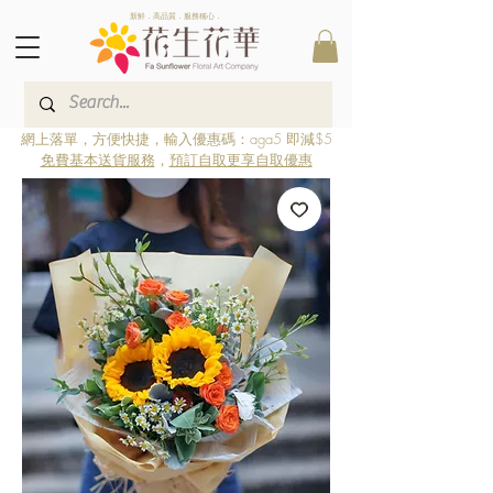
新鮮．高品質．服務稱心．
網上落單，方便快捷，輸入優惠碼：aga5 即減$5
免費基本送貨服務
，
預訂自取更享自取優惠