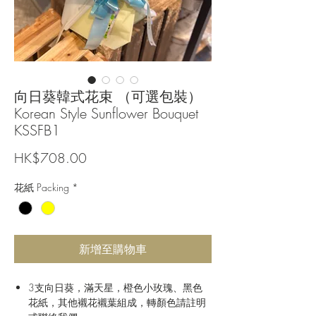
向日葵韓式花束 （可選包裝）
Korean Style Sunflower Bouquet
KSSFB1
價
HK$708.00
格
花紙 Packing
*
新增至購物車
3支向日葵，滿天星，橙色小玫瑰、黑色
花紙，其他襯花襯葉組成，轉顏色請註明