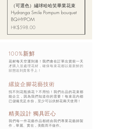
（可選色）繡球哈哈笑畢業花束
醒獅毛公仔（多色可選
Hydranga Smile Pompum bouquet
Dance Doll
BQ-HYPOM
價格
HK$68.00
價格
HK$598.00
100%新鮮
花材每天空運到港！我們會在訂單出貨前一天
才
購入並處理花材，確保每束花都以最新鮮的
狀態
送到貴客手上！
縲旋企腳花藝技術
找不到花瓶插花？不用怕！我們出品的花束都
能企立，因為我們知道你的需要！每束花內都
已儲備充足水份，至少可以供鮮花兩天使用！
精美設計 獨具匠心
我們每一件花藝作品都經由我們專業花藝師製
作，華麗、實在，美觀而不做作。