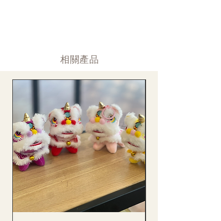
道)。
情人節及母親節等特別節日一般頁面內的產品及款式或會暫停供
​時間 訂單動態
應，特別節日期間只供應節日頁面的款式，請細閱頁面內的特別
落單後12小時内 訂單確認,網上賬戶與付款須知
通告。
付款後12小時内 付款確認 (銀行轉賬或信用卡)
Supply may be suspended during special festival, eg lunar new
送貨後當天内 禮品送到通知
year. Please check the notice on the top bar of web page.
送貨後當天内 網上賬戶，即時圖片更新
​相關產品