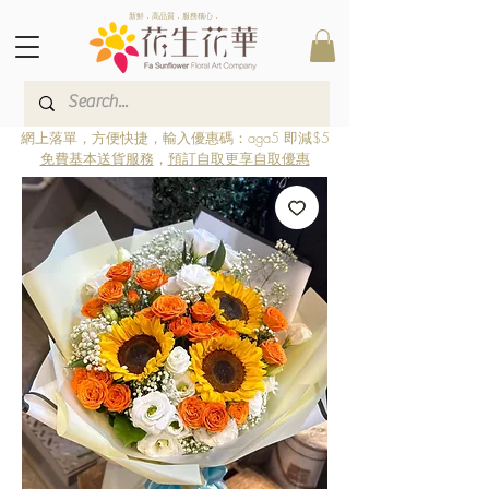
新鮮．高品質．服務稱心．
網上落單，方便快捷，輸入優惠碼：aga5 即減$5
免費基本送貨服務
，
預訂自取更享自取優惠