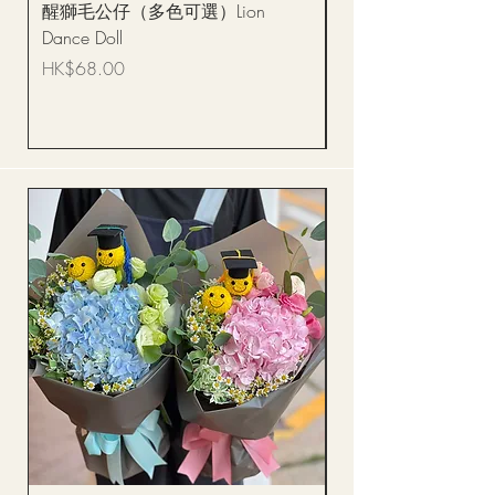
醒獅毛公仔（多色可選）Lion
(單獨購買只限自取)
Dance Doll
你花束 Single Sunflo
Bouquet BQSF1D
價格
HK$68.00
價格
HK$288.00