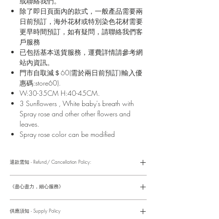
或聯絡我們。
除了即日頁面內的款式，一般產品需要兩
日前預訂，海外花材或特別染色花材需要
更早時間預訂，如有疑問，請聯絡我們客
戶服務
已包括基本送貨服務，運費詳情請參考網
站內資訊。
門市自取減＄60(需於兩日前預訂)(輸入優
惠碼:store60).
W:30-35CM H:40-45CM.
3 Sunflowers , White baby's breath with
Spray rose and other other flowers and
leaves.
Spray rose color can be modified
退款需知 - Refund/ Cancellation Policy:
請參考以下網址獲取詳情
https://www.fasunflower.com/return
《盡心盡力，細心服務》
是我們服務的座右銘。從客戶查詢開始，到訂單，到送貨，到送
貨後，我們都會有同事跟進。可就客戶方便，以指不同的方式與
供應須知 - Supply Policy
客戶跟進聯絡(電話Whatsapp/ Facebook/ Email等多種不同渠