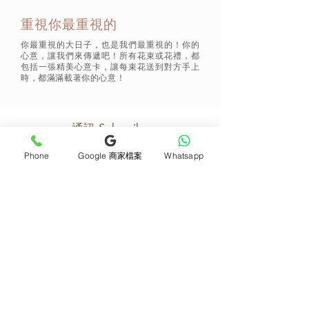
重視你最重視的
你最重視的大日子，也是我們最重視的！你的
心意，讓我們來傳遞吧！所有花束或花禮，都
包括一張精美心意卡，讓每束花送到對方手上
時，都滿滿載著你的心意！
通訊 Subscribe
Phone
Google 商家檔案
Whatsapp
立即加入
產品
支援
母親節花束
地址及聯絡
求婚花束
常見問題 F&Q
畢業花束
花藝師募集
紀念日及生日花束
送貨詳情