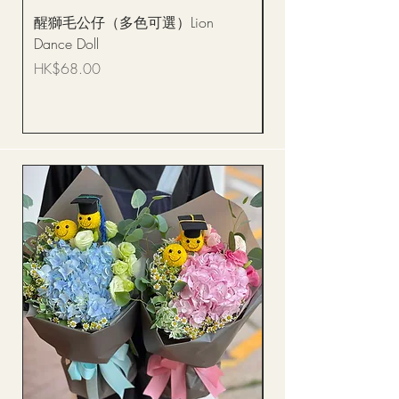
醒獅毛公仔（多色可選）Lion
(單獨購買只限自取)
Dance Doll
你花束 Single Sunflo
Bouquet BQSF1D
價格
HK$68.00
價格
HK$288.00