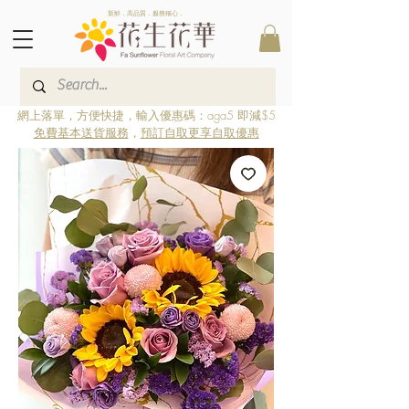
新鮮．高品質．服務稱心．
網上落單，方便快捷，輸入優惠碼：aga5 即減$5
免費基本送貨服務
，
預訂自取更享自取優惠