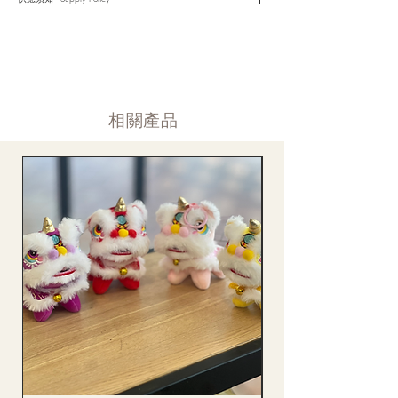
客戶跟進聯絡(電話Whatsapp/ Facebook/ Email等多種不同渠
道)。
情人節及母親節等特別節日一般頁面內的產品及款式或會暫停供
​時間 訂單動態
應，特別節日期間只供應節日頁面的款式，請細閱頁面內的特別
落單後12小時内 訂單確認,網上賬戶與付款須知
通告。
付款後12小時内 付款確認 (銀行轉賬或信用卡)
Supply may be suspended during special festival, eg lunar new
送貨後當天内 禮品送到通知
year. Please check the notice on the top bar of web page.
送貨後當天内 網上賬戶，即時圖片更新
​相關產品