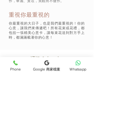
作，華麗、實在，美觀而不做作。
重視你最重視的
你最重視的大日子，也是我們最重視的！你的
心意，讓我們來傳遞吧！所有花束或花禮，都
包括一張精美心意卡，讓每束花送到對方手上
時，都滿滿載著你的心意！
通訊 Subscribe
Phone
Google 商家檔案
Whatsapp
立即加入
產品
支援
母親節花束
地址及聯絡
求婚花束
常見問題 F&Q
畢業花束
花藝師募集