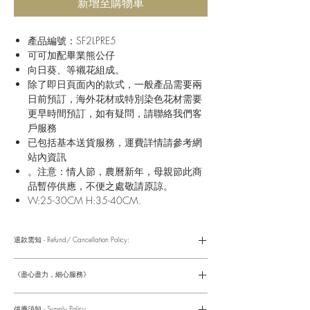
新增至購物車
產品編號：SF2LPRE5
可可加配畢業熊公仔
向日葵、等襯花組成。
除了即日頁面內的款式，一般產品需要兩
日前預訂，海外花材或特別染色花材需要
更早時間預訂，如有疑問，請聯絡我們客
戶服務
已包括基本送貨服務，運費詳情請參考網
站內資訊
。注意：情人節，農曆新年，母親節此商
品暫停供應，不便之處敬請原諒。
W:25-30CM H:35-40CM.
退款需知 - Refund/ Cancellation Policy:
請參考以下網址獲取詳情
https://www.fasunflower.com/return
《盡心盡力，細心服務》
是我們服務的座右銘。從客戶查詢開始，到訂單，到送貨，到送
貨後，我們都會有同事跟進。可就客戶方便，以指不同的方式與
供應須知 - Supply Policy