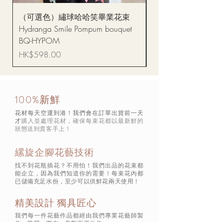
（可選色）繡球哈哈笑畢業花束
醒獅毛公仔（多色可選
Hydranga Smile Pompum bouquet
Dance Doll
BQ-HYPOM
價格
HK$68.00
價格
HK$598.00
100%新鮮
花材每天空運到港！我們會在訂單出貨前一天
才
購入並處理花材，確保每束花都以最新鮮的
狀態
送到貴客手上！
縲旋企腳花藝技術
找不到花瓶插花？不用怕！我們出品的花束都
能企立，因為我們知道你的需要！每束花內都
已儲備充足水份，至少可以供鮮花兩天使用！
精美設計 獨具匠心
我們每一件花藝作品都經由我們專業花藝師製