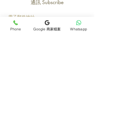
通訊 Subscribe
立即加入
Phone
Google 商家檔案
Whatsapp
產品
支援
母親節花束
地址及聯絡
求婚花束
常見問題 F&Q
畢業花束
花藝師募集
紀念日及生日花束
送貨詳情
開張花籃
海外訂花
新鮮果籃
訂購付款
保鮮花乾花花束
關於我們
花嫁- 新娘花球襟花
護花小貼士
蘭花
退貨或取消安排
座枱花
月刊電子雜誌
白事花籃
媒體報導
附加產品
​​條款及細則