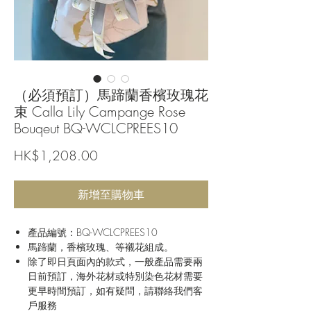
（必須預訂）馬蹄蘭香檳玫瑰花
束 Calla Lily Campange Rose
Bouqeut BQ-WCLCPREES10
價
HK$1,208.00
格
新增至購物車
產品編號：BQ-WCLCPREES10
馬蹄蘭，香檳玫瑰、等襯花組成。
除了即日頁面內的款式，一般產品需要兩
日前預訂，海外花材或特別染色花材需要
更早時間預訂，如有疑問，請聯絡我們客
戶服務