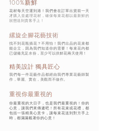
100%新鮮
花材每天空運到港！我們會在訂單出貨前一天
才
購入並處理花材，確保每束花都以最新鮮的
狀態
送到貴客手上！
縲旋企腳花藝技術
找不到花瓶插花？不用怕！我們出品的花束都
能企立，因為我們知道你的需要！每束花內都
已儲備充足水份，至少可以供鮮花兩天使用！
精美設計 獨具匠心
我們每一件花藝作品都經由我們專業花藝師製
作，華麗、實在，美觀而不做作。
重視你最重視的
你最重視的大日子，也是我們最重視的！你的
心意，讓我們來傳遞吧！所有花束或花禮，都
包括一張精美心意卡，讓每束花送到對方手上
時，都滿滿載著你的心意！