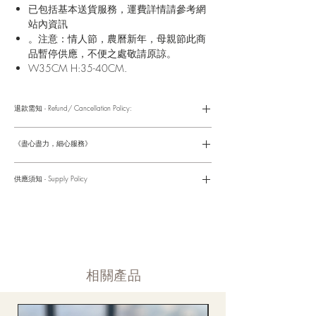
已包括基本送貨服務，運費詳情請參考網
站內資訊
。注意：情人節，農曆新年，母親節此商
品暫停供應，不便之處敬請原諒。
W35CM H:35-40CM.
退款需知 - Refund/ Cancellation Policy:
請參考以下網址獲取詳情
https://www.fasunflower.com/return
《盡心盡力，細心服務》
是我們服務的座右銘。從客戶查詢開始，到訂單，到送貨，到送
貨後，我們都會有同事跟進。可就客戶方便，以指不同的方式與
供應須知 - Supply Policy
客戶跟進聯絡(電話Whatsapp/ Facebook/ Email等多種不同渠
道)。
情人節及母親節等特別節日一般頁面內的產品及款式或會暫停供
​時間 訂單動態
應，特別節日期間只供應節日頁面的款式，請細閱頁面內的特別
落單後12小時内 訂單確認,網上賬戶與付款須知
通告。
付款後12小時内 付款確認 (銀行轉賬或信用卡)
Supply may be suspended during special festival, eg lunar new
送貨後當天内 禮品送到通知
year. Please check the notice on the top bar of web page.
送貨後當天内 網上賬戶，即時圖片更新
​相關產品