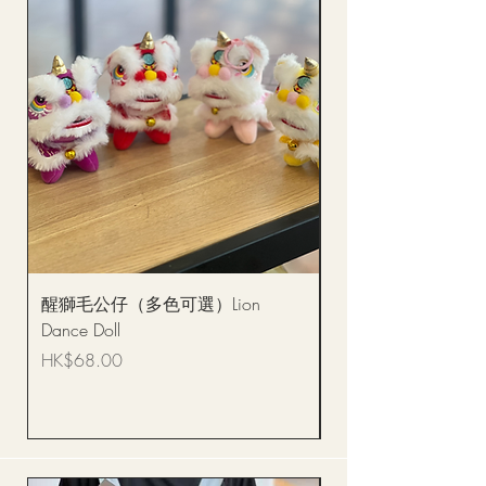
醒獅毛公仔（多色可選）Lion
(單獨購買只限自取)
Dance Doll
你花束 Single Sunflo
Bouquet BQSF1D
價格
HK$68.00
價格
HK$288.00