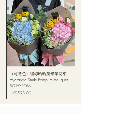
（可選色）繡球哈哈笑畢業花束
醒獅毛公仔（多色可選
Hydranga Smile Pompum bouquet
Dance Doll
BQ-HYPOM
價格
HK$68.00
價格
HK$598.00