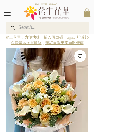
新鮮．高品質．服務稱心．
網上落單，方便快捷，輸入優惠碼：aga5 即減$5
免費基本送貨服務
，
預訂自取更享自取優惠