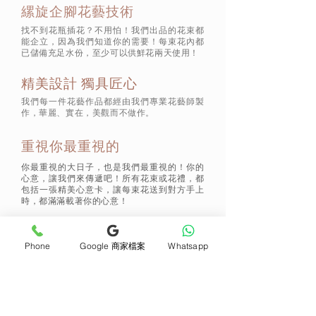
縲旋企腳花藝技術
找不到花瓶插花？不用怕！我們出品的花束都
能企立，因為我們知道你的需要！每束花內都
已儲備充足水份，至少可以供鮮花兩天使用！
精美設計 獨具匠心
我們每一件花藝作品都經由我們專業花藝師製
作，華麗、實在，美觀而不做作。
重視你最重視的
你最重視的大日子，也是我們最重視的！你的
心意，讓我們來傳遞吧！所有花束或花禮，都
包括一張精美心意卡，讓每束花送到對方手上
時，都滿滿載著你的心意！
Phone
Google 商家檔案
Whatsapp
通訊 Subscribe
立即加入