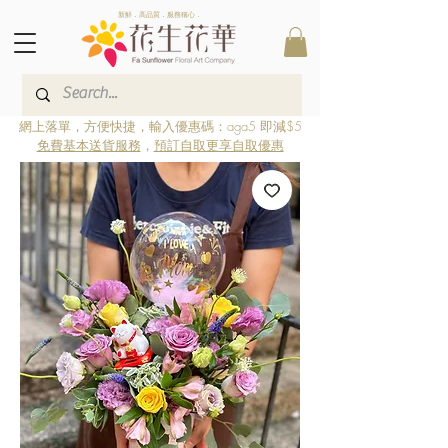
新鮮．高品質．服務稱心．
網上落單，方便快捷，輸入優惠碼：aga5 即減$5
免費基本送貨服務
，
預訂自取更享自取優惠