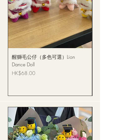
醒獅毛公仔（多色可選）Lion
(單獨購買只限自取)
Dance Doll
你花束 Single Sunflo
Bouquet BQSF1D
價格
HK$68.00
價格
HK$288.00