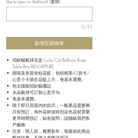
like to type on Balloon? (選填)
0/35
新增至購物車
招財貓氣球花盒 Lucky Cat Balloon Rose
Table Box BD-CATPURE
開張及恭賀坐枱花籃：包括精美A5賀卡/
心意小卡插在花籃上方，免基本運費。
包太陽能招財貓擺設
水晶氣球可訂製心意字句
免基本運費。
除了即日頁面內的款式，一般產品需要兩
日前預訂，海外花材或特別染色花材需要
更早時間預訂，如有疑問，請聯絡我們客
戶服務
注意：情人節，農曆新年，母親節此商品
暫停供應，不便之處敬請原諒