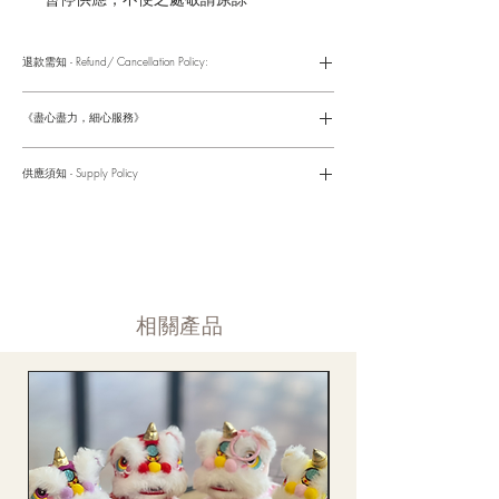
退款需知 - Refund/ Cancellation Policy:
請參考以下網址獲取詳情
https://www.fasunflower.com/return
《盡心盡力，細心服務》
是我們服務的座右銘。從客戶查詢開始，到訂單，到送貨，到送
貨後，我們都會有同事跟進。可就客戶方便，以指不同的方式與
供應須知 - Supply Policy
客戶跟進聯絡(電話Whatsapp/ Facebook/ Email等多種不同渠
道)。
情人節及母親節等特別節日一般頁面內的產品及款式或會暫停供
​時間 訂單動態
應，特別節日期間只供應節日頁面的款式，請細閱頁面內的特別
落單後12小時内 訂單確認,網上賬戶與付款須知
通告。
付款後12小時内 付款確認 (銀行轉賬或信用卡)
Supply may be suspended during special festival, eg lunar new
送貨後當天内 禮品送到通知
year. Please check the notice on the top bar of web page.
送貨後當天内 網上賬戶，即時圖片更新
​相關產品