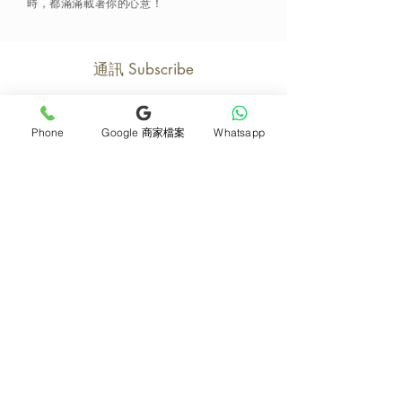
時，都滿滿載著你的心意！
通訊 Subscribe
Phone
Google 商家檔案
Whatsapp
立即加入
產品
支援
母親節花束
地址及聯絡
求婚花束
常見問題 F&Q
畢業花束
花藝師募集
紀念日及生日花束
送貨詳情
開張花籃
海外訂花
新鮮果籃
訂購付款
保鮮花乾花花束
關於我們
花嫁- 新娘花球襟花
護花小貼士