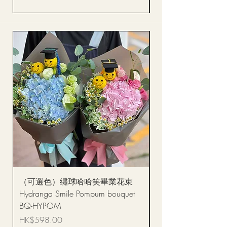
（可選色）繡球哈哈笑畢業花束
醒獅毛公仔（多色可選
Hydranga Smile Pompum bouquet
Dance Doll
BQ-HYPOM
價格
HK$68.00
價格
HK$598.00