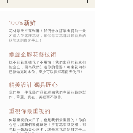
100%新鮮
花材每天空運到港！我們會在訂單出貨前一天
才
購入並處理花材，確保每束花都以最新鮮的
狀態
送到貴客手上！
縲旋企腳花藝技術
找不到花瓶插花？不用怕！我們出品的花束都
能企立，因為我們知道你的需要！每束花內都
已儲備充足水份，至少可以供鮮花兩天使用！
精美設計 獨具匠心
我們每一件花藝作品都經由我們專業花藝師製
作，華麗、實在，美觀而不做作。
重視你最重視的
你最重視的大日子，也是我們最重視的！你的
心意，讓我們來傳遞吧！所有花束或花禮，都
包括一張精美心意卡，讓每束花送到對方手上