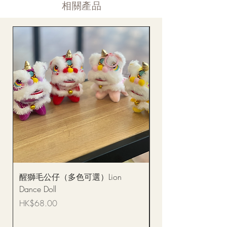
​相關產品
醒獅毛公仔（多色可選）Lion
(單獨購買只限自取)
Dance Doll
你花束 Single Sunflo
Bouquet BQSF1D
價格
HK$68.00
價格
HK$288.00