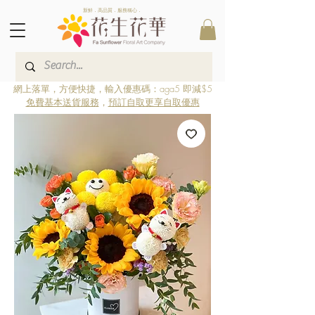
新鮮．高品質．服務稱心．
網上落單，方便快捷，輸入優惠碼：aga5 即減$5
免費基本送貨服務
，
預訂自取更享自取優惠