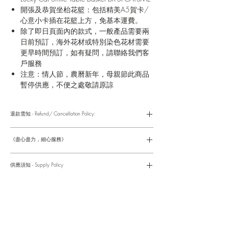
開張及恭賀坐枱花籃：包括精美A5賀卡/
心意小卡插在花籃上方，免基本運費。
除了即日頁面內的款式，一般產品需要兩
日前預訂，海外花材或特別染色花材需要
更早時間預訂，如有疑問，請聯絡我們客
戶服務
注意：情人節，農曆新年，母親節此商品
暫停供應，不便之處敬請原諒
退款需知 - Refund/ Cancellation Policy:
請參考以下網址獲取詳情
https://www.fasunflower.com/return
《盡心盡力，細心服務》
是我們服務的座右銘。從客戶查詢開始，到訂單，到送貨，到送
貨後，我們都會有同事跟進。可就客戶方便，以指不同的方式與
供應須知 - Supply Policy
客戶跟進聯絡(電話Whatsapp/ Facebook/ Email等多種不同渠
道)。
情人節及母親節等特別節日一般頁面內的產品及款式或會暫停供
​時間 訂單動態
應，特別節日期間只供應節日頁面的款式，請細閱頁面內的特別
落單後12小時内 訂單確認,網上賬戶與付款須知
通告。
付款後12小時内 付款確認 (銀行轉賬或信用卡)
Supply may be suspended during special festival, eg lunar new
送貨後當天内 禮品送到通知
year. Please check the notice on the top bar of web page.
送貨後當天内 網上賬戶，即時圖片更新