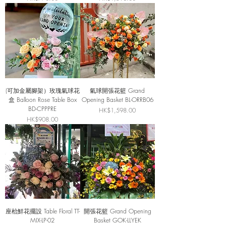
(可加金屬腳架）玫瑰氣球花
氣球開張花籃 Grand
盒 Balloon Rose Table Box
Opening Basket BL-ORRB06
BD-CPPPRE
價格
HK$1,598.00
價格
HK$908.00
座枱鮮花擺設 Table Floral TT-
開張花籃 Grand Opening
MIX-LP-02
Basket GOK-LLYEK