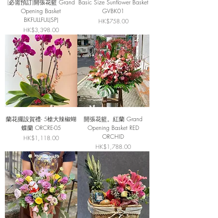
(必需預訂)開張花籃 Grand
Basic Size Sunflower Basket
Opening Basket
GVBK01
BKFULLFUL(SP)
價格
HK$758.00
價格
HK$3,398.00
蘭花擺設賀禮- 5槍大辣椒蝴
開張花籃。紅蘭 Grand
蝶蘭 ORCRE-05
Opening Basket RED
ORCHID
價格
HK$1,118.00
價格
HK$1,788.00