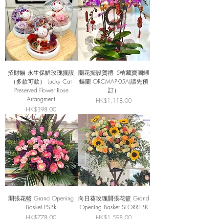
招財貓 永生保鮮玫瑰擺設
蘭花擺設賀禮- 5槍藏寶圖蝴
（多款可款） Lucky Cat
蝶蘭 ORCMAP-05A(請先預
Preserved Flower Rose
訂）
Arrangment
價格
HK$1,118.00
價格
HK$398.00
開張花籃 Grand Opening
向日葵玫瑰開張花籃 Grand
Basket PSBk
Opening Basket SFORREBK
價格
價格
HK$778.00
HK$1,598.00