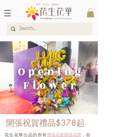
新鮮．高品質．服務稱心．
Opening
Flower
開張祝賀禮品$378起
開張花籃開張花牌
花生花華出品的所有
，都