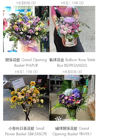
價格
價格
HK$898.00
HK$1,198.00
開張花籃 Grand Opening
氣球花盒 Balloon Rose Table
Basket PHLPUR
Box BD-PKSMILE(S)
價格
價格
HK$1,198.00
HK$908.00
小形向日葵花籃 Small
繡球開張花籃 Grand
Flower Basket SBK-SF6CPE
Opening Basket TRHYK1