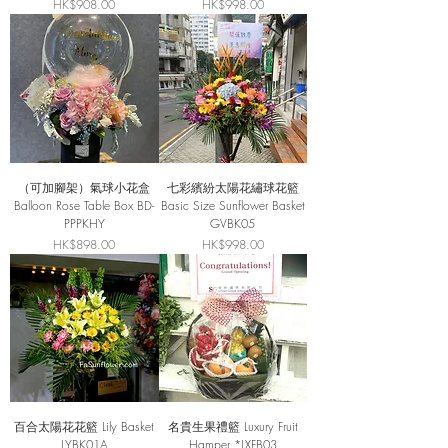
價格
價格
HK$908.00
HK$998.00
（可加腳架）氣球小花盒
七彩繽紛太陽花繡球花籃
Balloon Rose Table Box BD-
Basic Size Sunflower Basket
PPPKHY
GVBK05
價格
價格
HK$898.00
HK$998.00
百合太陽花花籃 Lily Basket
名貴生果禮籃 Luxury Fruit
LYBK01A
Hamper *LXFB03