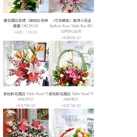
蘭花擺設賀禮- 5槍粉紅色蝴
（可加腳架）氣球小花盒
蝶蘭 ORCPK-05
Balloon Rose Table Box BD-
SLPPLPU3(SP)
價格
HK$1,118.00
價格
HK$898.00
座枱鮮花擺設 Table Floral TT-
座枱鮮花擺設 Table Floral TT-
MIX-SP-01
MIX-FR-01
價格
價格
HK$798.00
HK$738.00