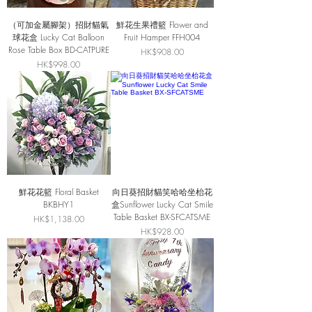
（可加金屬腳架）招財貓氣
鮮花生果禮籃 Flower and
球花盒 Lucky Cat Balloon
Fruit Hamper FFH004
Rose Table Box BD-CATPURE
價格
HK$908.00
價格
HK$998.00
鮮花花籃 Floral Basket
向日葵招財貓笑哈哈坐枱花
BKBHY1
盒Sunflower Lucky Cat Smile
Table Basket BX-SFCATSME
價格
HK$1,138.00
價格
HK$928.00