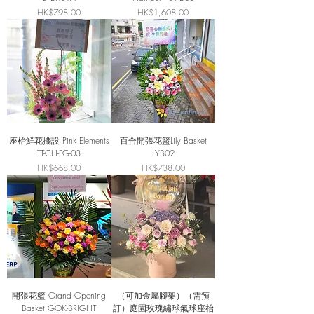
價格
價格
HK$798.00
HK$1,608.00
座枱鮮花擺設 Pink Elements
百合開張花籃Lily Basket
TT-CH-FG-03
LYB02
價格
價格
HK$668.00
HK$738.00
開張花籃 Grand Opening
（可加金屬腳架）（需預
Basket GOK-BRIGHT
訂）庭園玫瑰繡球氣球座枱