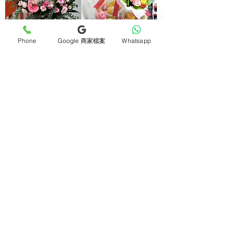
氣球開張花籃 Grand
實惠鮮花鮮果禮籃 Flower
Phone
Google 商家檔案
Whatsapp
Opening Basket BL-PKRB06
Fruit Hamper FFH001
價格
價格
HK$1,598.00
HK$878.00
（可加腳架）（必須預訂）
開張花籃 Grand Opening
玫瑰氣球座枱花盒（大）
Basket PUHYBK
Balloon Rose Table Box BD-
價格
HK$1,198.00
PUTFR01(SP)
價格
HK$1,298.00