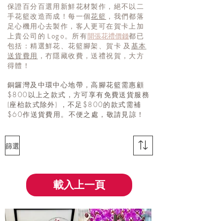
保證百分百選用新鮮花材製作，絕不以二
手花籃改造而成！每一個
花籃
，我們都落
足心機用心去製作，客人更可在賀卡上加
開張花禮價錢
上貴公司的 Logo。所有
都已
包括：精選鮮花、花籃腳架、賀卡 及
基本
送貨費用
，冇隱藏收費，送禮祝賀，大方
得體！
銅鑼灣及中環中心地帶，高腳花籃需惠顧
$800以上之款式，方可享有免費送貨服務
(座枱款式除外) ，不足$800的款式需補
$60作送貨費用。不便之處，敬請見諒！
篩選
載入上一頁