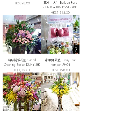
花盒（大） Balloon Rose
價格
HK$898.00
Table Box BD-HYWHGDRE
價格
HK$1,318.00
繡球開張花籃 Grand
豪華鮮果籃 Luxury Fruit
Opening Basket DUHYKBK
hamper LFH04
價格
價格
HK$1,198.00
HK$1,198.00