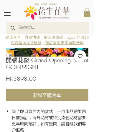
新鮮．高品質．服務稱心．
網上落單，方便快捷，輸入優惠碼：aga5 即減$5
免費基本送貨服務
，
預訂自取更享自取優惠
開張花籃 Grand Opening Basket
GOK-BRIGHT
價
HK$898.00
格
新增至購物車
除了即日頁面內的款式，一般產品需要兩
日前預訂，海外花材或特別染色花材需要
更早時間預訂，如有疑問，請聯絡我們客
戶服務