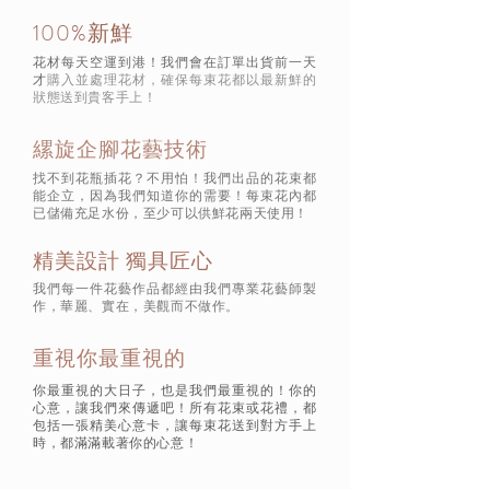
100%新鮮
花材每天空運到港！我們會在訂單出貨前一天
才
購入並處理花材，確保每束花都以最新鮮的
狀態
送到貴客手上！
縲旋企腳花藝技術
找不到花瓶插花？不用怕！我們出品的花束都
能企立，因為我們知道你的需要！每束花內都
已儲備充足水份，至少可以供鮮花兩天使用！
精美設計 獨具匠心
我們每一件花藝作品都經由我們專業花藝師製
作，華麗、實在，美觀而不做作。
重視你最重視的
你最重視的大日子，也是我們最重視的！你的
心意，讓我們來傳遞吧！所有花束或花禮，都
包括一張精美心意卡，讓每束花送到對方手上
時，都滿滿載著你的心意！