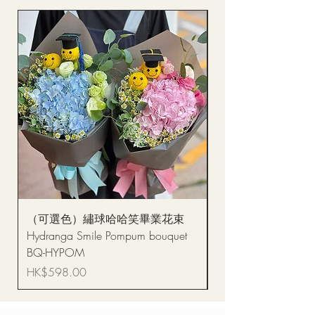
（可選色）繡球哈哈笑畢業花束
醒獅毛公仔（多色可選
Hydranga Smile Pompum bouquet
Dance Doll
BQ-HYPOM
價格
HK$68.00
價格
HK$598.00