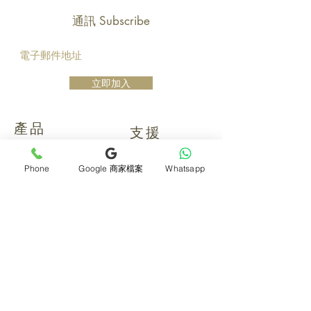
通訊 Subscribe
立即加入
產品
支援
母親節花束
地址及聯絡
Phone
Google 商家檔案
Whatsapp
求婚花束
常見問題 F&Q
畢業花束
花藝師募集
紀念日及生日花束
送貨詳情
開張花籃
海外訂花
新鮮果籃
訂購付款
保鮮花乾花花束
關於我們
花嫁- 新娘花球襟花
護花小貼士
蘭花
退貨或取消安排
座枱花
月刊電子雜誌
白事花籃
媒體報導