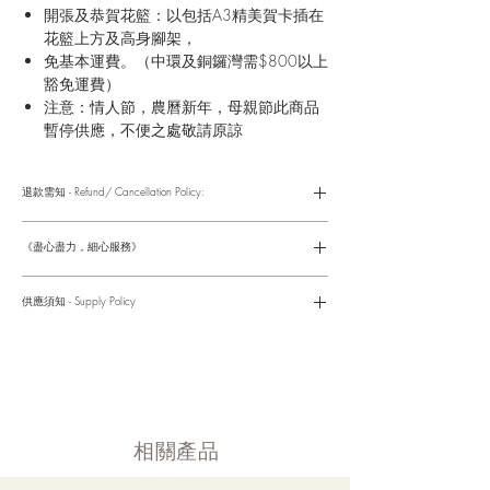
開張及恭賀花籃：以包括A3精美賀卡插在
花籃上方及高身腳架，
免基本運費。（中環及銅鑼灣需$800以上
豁免運費）
注意：情人節，農曆新年，母親節此商品
暫停供應，不便之處敬請原諒
退款需知 - Refund/ Cancellation Policy:
請參考以下網址獲取詳情
https://www.fasunflower.com/return
《盡心盡力，細心服務》
是我們服務的座右銘。從客戶查詢開始，到訂單，到送貨，到送
貨後，我們都會有同事跟進。可就客戶方便，以指不同的方式與
供應須知 - Supply Policy
客戶跟進聯絡(電話Whatsapp/ Facebook/ Email等多種不同渠
道)。
情人節及母親節等特別節日一般頁面內的產品及款式或會暫停供
​時間 訂單動態
應，特別節日期間只供應節日頁面的款式，請細閱頁面內的特別
落單後12小時内 訂單確認,網上賬戶與付款須知
通告。
付款後12小時内 付款確認 (銀行轉賬或信用卡)
Supply may be suspended during special festival, eg lunar new
送貨後當天内 禮品送到通知
year. Please check the notice on the top bar of web page.
送貨後當天内 網上賬戶，即時圖片更新
​相關產品