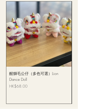
醒獅毛公仔（多色可選）Lion
(單獨購買只限自取)
Dance Doll
你花束 Single Sunflo
Bouquet BQSF1D
價格
HK$68.00
價格
HK$288.00