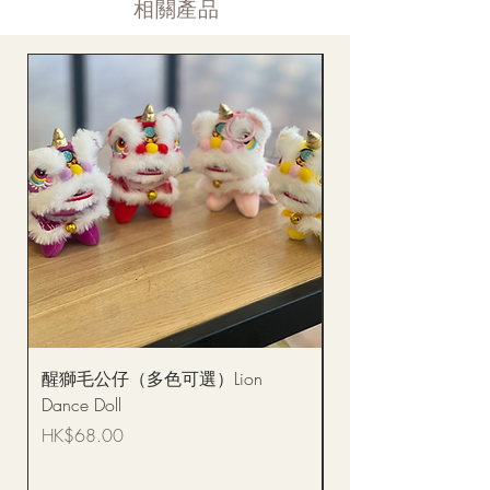
​相關產品
醒獅毛公仔（多色可選）Lion
(單獨購買只限自取)
Dance Doll
你花束 Single Sunflo
Bouquet BQSF1D
價格
HK$68.00
價格
HK$288.00