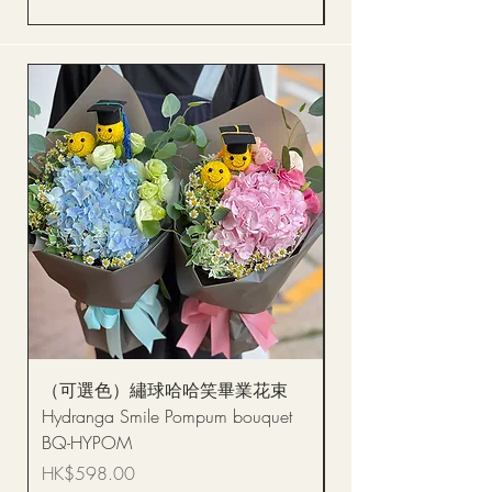
（可選色）繡球哈哈笑畢業花束
醒獅毛公仔（多色可選
Hydranga Smile Pompum bouquet
Dance Doll
BQ-HYPOM
價格
HK$68.00
價格
HK$598.00