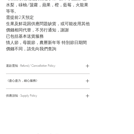
水梨，碌柚/菠蘿，蘋果，橙，藍莓，火龍果
等等。
需提前2天預定
生果及鮮花因供應問題缺貨，或可能改用其他
價錢相同代替，不另行通知，謝謝
已包括基本送貨服務
情人節，母親節，農曆新年等 特別節日期間
價錢不同，請先向我們查詢
退款需知 - Refund/ Cancellation Policy:
請參考以下網址獲取詳情
https://www.fasunflower.com/return
《盡心盡力，細心服務》
是我們服務的座右銘。從客戶查詢開始，到訂單，到送貨，到送
貨後，我們都會有同事跟進。可就客戶方便，以指不同的方式與
供應須知 - Supply Policy
客戶跟進聯絡(電話Whatsapp/ Facebook/ Email等多種不同渠
道)。
情人節及母親節等特別節日一般頁面內的產品及款式或會暫停供
​時間 訂單動態
應，特別節日期間只供應節日頁面的款式，請細閱頁面內的特別
落單後12小時内 訂單確認,網上賬戶與付款須知
通告。
付款後12小時内 付款確認 (銀行轉賬或信用卡)
Supply may be suspended during special festival, eg lunar new
送貨後當天内 禮品送到通知
year. Please check the notice on the top bar of web page.
送貨後當天内 網上賬戶，即時圖片更新