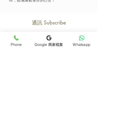
時，都滿滿載著你的心意！
通訊 Subscribe
Phone
Google 商家檔案
Whatsapp
立即加入
產品
支援
母親節花束
地址及聯絡
求婚花束
常見問題 F&Q
畢業花束
花藝師募集
紀念日及生日花束
送貨詳情
開張花籃
海外訂花
新鮮果籃
訂購付款
保鮮花乾花花束
關於我們
花嫁- 新娘花球襟花
護花小貼士
蘭花
退貨或取消安排