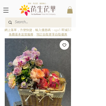
新鮮．高品質．服務稱心．
網上落單，方便快捷，輸入優惠碼：aga5 即減$5
免費基本送貨服務
，
預訂自取更享自取優惠