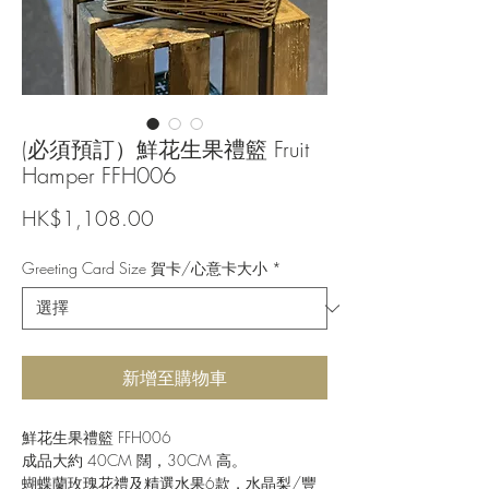
(必須預訂）鮮花生果禮籃 Fruit
Hamper FFH006
價
HK$1,108.00
格
Greeting Card Size 賀卡/心意卡大小
*
新增至購物車
鮮花生果禮籃 FFH006
成品大約 40CM 闊，30CM 高。
蝴蝶蘭玫瑰花禮及精選水果6款，水晶梨/豐