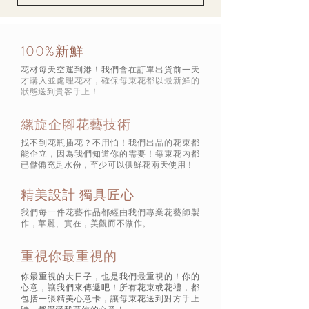
100%新鮮
花材每天空運到港！我們會在訂單出貨前一天
才
購入並處理花材，確保每束花都以最新鮮的
狀態
送到貴客手上！
縲旋企腳花藝技術
找不到花瓶插花？不用怕！我們出品的花束都
能企立，因為我們知道你的需要！每束花內都
已儲備充足水份，至少可以供鮮花兩天使用！
精美設計 獨具匠心
我們每一件花藝作品都經由我們專業花藝師製
作，華麗、實在，美觀而不做作。
重視你最重視的
你最重視的大日子，也是我們最重視的！你的
心意，讓我們來傳遞吧！所有花束或花禮，都
包括一張精美心意卡，讓每束花送到對方手上