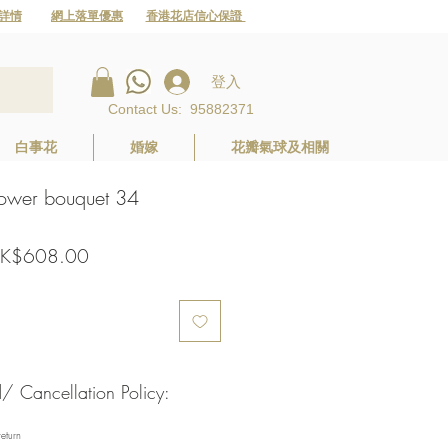
詳情
網上落單優惠
香港花店信心保證
登入
Contact Us
:
95882371
白事花
婚嫁
花瓣氣球及相關
wer bouquet 34
促
K$608.00
銷
價
格
Cancellation Policy:
eturn