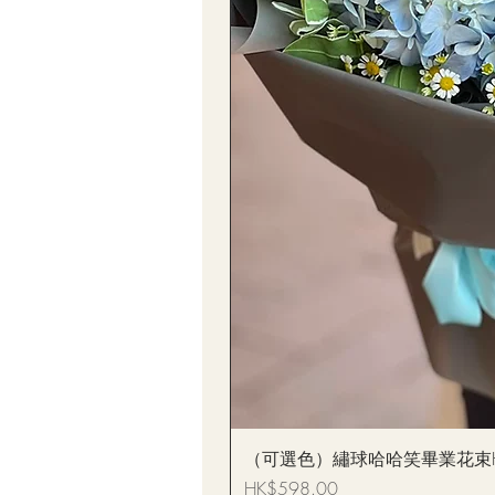
（可選色）繡球哈哈笑畢業花束Hydrang
價格
HK$598.00