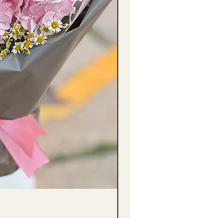
醒獅毛公仔（多色可選）Lion D
價格
HK$68.00