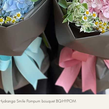
快速瀏覽
a Smile Pompum bouquet BQ-HYPOM