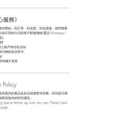
心服務》
查詢開始，到訂單，到送貨，到送貨後，我們都會
不同的方式與客戶跟進聯絡(電話Whatsapp/
道)。
態
網上賬戶與付款須知
銀行轉賬或信用卡)
知
即時圖片更新
Policy
般頁面內的產品及款式或會暫停供應，特別節日期
細閱頁面內的特別通告。
 special festival, eg lunar new year. Please check
b page.