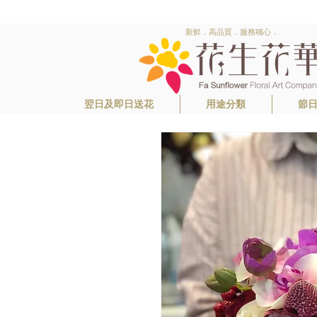
新鮮．高品質．服務稱心．
翌日及即日送花
用途分類
節