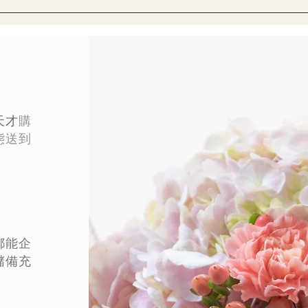
天才
購
態
送到
都能企
儲備充