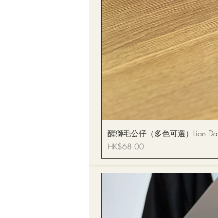
醒獅毛公仔（多色可選）Lion Dance
價格
HK$68.00