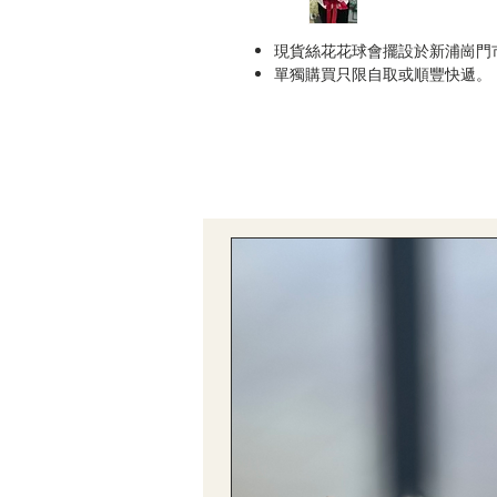
現貨絲花花球會擺設於新浦崗門
單獨購買只限自取或順豐快遞。