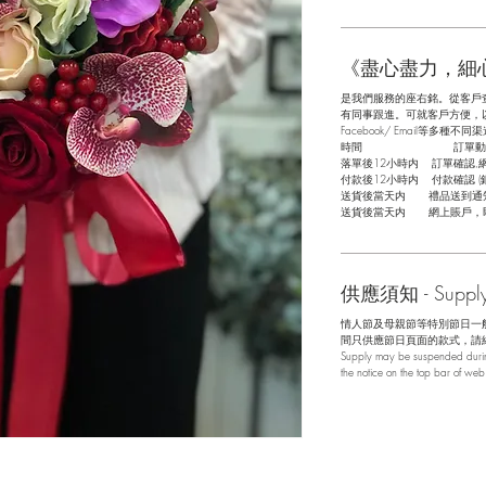
《盡心盡力，細
是我們服務的座右銘。從客戶
有同事跟進。可就客戶方便，以指
Facebook/ Email等多種不同渠
​時間 訂單動
落單後12小時内 訂單確認,
付款後12小時内 付款確認 (
送貨後當天内 禮品送到通
送貨後當天内 網上賬戶，
供應須知 - Supply 
情人節及母親節等特別節日一
間只供應節日頁面的款式，請
Supply may be suspended during
the notice on the top bar of we