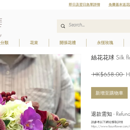
即日及翌日急單詳情
免費基本送花
日分類
花束
開張花禮
永恆玫瑰
絲花花球 Silk flo
一
 HK$658.00 
H
般
價
新增至購物車
格
退款需知 - Refund/ 
請參考以下網址獲取詳情
https://www.fasunflower.com/r