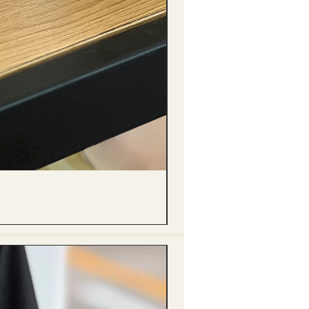
(單獨購買只限自取) 單枝向日葵迷你花
價格
HK$288.00