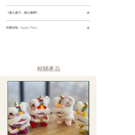
請參考以下網址獲取詳情
https://www.fasunflower.com/return
《盡心盡力，細心服務》
是我們服務的座右銘。從客戶查詢開始，到訂單，到送貨，到送
貨後，我們都會有同事跟進。可就客戶方便，以指不同的方式與
供應須知 - Supply Policy
客戶跟進聯絡(電話Whatsapp/ Facebook/ Email等多種不同渠
道)。
情人節及母親節等特別節日一般頁面內的產品及款式或會暫停供
​時間 訂單動態
應，特別節日期間只供應節日頁面的款式，請細閱頁面內的特別
落單後12小時内 訂單確認,網上賬戶與付款須知
通告。
付款後12小時内 付款確認 (銀行轉賬或信用卡)
Supply may be suspended during special festival, eg lunar new
送貨後當天内 禮品送到通知
year. Please check the notice on the top bar of web page.
送貨後當天内 網上賬戶，即時圖片更新
​相關產品