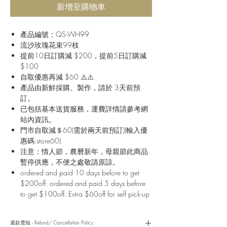
新增至購物車
產品編號：QS-WH99
流沙玫瑰花束99枝
提前10日訂購減 $200，提前5日訂購減
$100
自取優惠再減 $60 ⚠️⚠️
產品由新鮮採購、製作，請於 3天前預
訂。
已包括基本送貨服務，運費詳情請參考網
站內資訊。
門市自取減＄60(需於兩天前預訂)(輸入優
惠碼:store60)
注意：情人節，農曆新年，母親節此商品
暫停供應，不便之處敬請原諒。
ordered and paid 10 days before to get
$200off. ordered and paid 5 days before
to get $100off. Extra $60off for self pick-up
退款需知 - Refund/ Cancellation Policy: