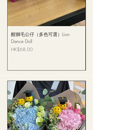
醒獅毛公仔（多色可選）Lion
(單獨購買只限自取)
Dance Doll
你花束 Single Sunflo
Bouquet BQSF1D
價格
HK$68.00
價格
HK$288.00