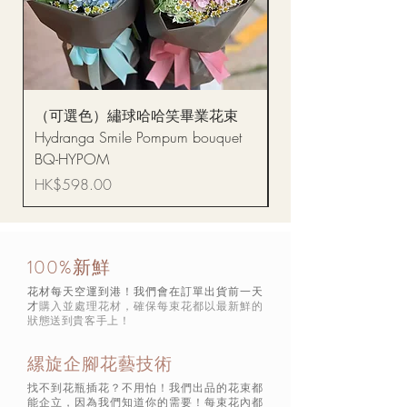
（可選色）繡球哈哈笑畢業花束
醒獅毛公仔（多色可選
Hydranga Smile Pompum bouquet
Dance Doll
BQ-HYPOM
價格
HK$68.00
價格
HK$598.00
100%新鮮
花材每天空運到港！我們會在訂單出貨前一天
才
購入並處理花材，確保每束花都以最新鮮的
狀態
送到貴客手上！
縲旋企腳花藝技術
找不到花瓶插花？不用怕！我們出品的花束都
能企立，因為我們知道你的需要！每束花內都