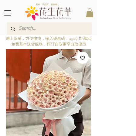
新鮮．高品質．服務稱心．
網上落單，方便快捷，輸入優惠碼：aga5 即減$5
免費基本送貨服務
，
預訂自取更享自取優惠