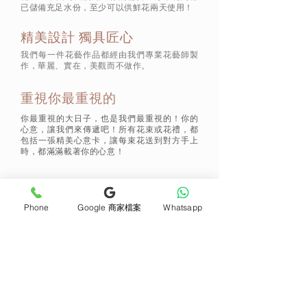
已儲備充足水份，至少可以供鮮花兩天使用！
精美設計 獨具匠心
我們每一件花藝作品都經由我們專業花藝師製
作，華麗、實在，美觀而不做作。
重視你最重視的
你最重視的大日子，也是我們最重視的！你的
心意，讓我們來傳遞吧！所有花束或花禮，都
包括一張精美心意卡，讓每束花送到對方手上
時，都滿滿載著你的心意！
通訊 Subscribe
Phone
Google 商家檔案
Whatsapp
立即加入