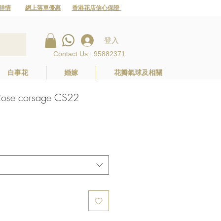
詳情
網上落單優惠
香港花店信心保證
登入
Contact Us
:
95882371
白事花
婚嫁
花瓣氣球及相關
e corsage CS22