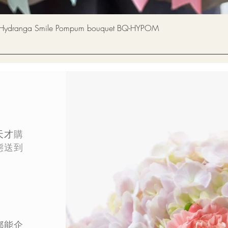
快速瀏覽
a Smile Pompum bouquet BQ-HYPOM
天才
購
態
送到
都能企