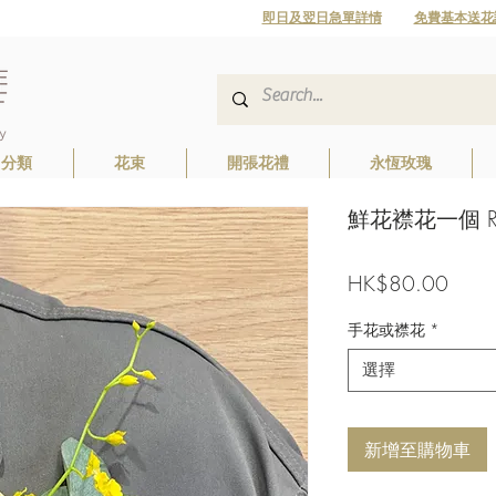
即日及翌日急單詳情
免費基本送花
日分類
花束
開張花禮
永恆玫瑰
鮮花襟花一個 Ros
價
HK$80.00
格
手花或襟花
*
選擇
新增至購物車