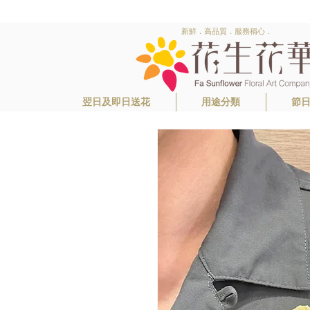
新鮮．高品質．服務稱心．
翌日及即日送花
用途分類
節