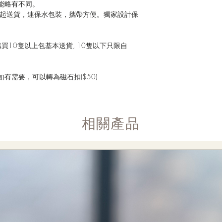
能略有不同。
花球一起送貨，連保水包裝，攜帶方便。獨家設計保
買10隻以上包基本送貨, 10隻以下只限自
有需要，可以轉為磁石扣($50)
​相關產品