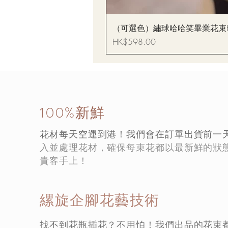
（可選色）繡球哈哈笑畢業花束Hydrang
價格
HK$598.00
100%新鮮
花材每天空運到港！我們會在訂單出貨前一
入並處理花材，確保每束花都以最新鮮的狀
貴客手上！
縲旋企腳花藝技術
找不到花瓶插花？不用怕！我們出品的花束