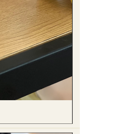
(單獨購買只限自取) 單枝向日葵迷你花
價格
HK$288.00