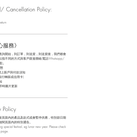
Cancellation Policy:
eturn
心服務》
查詢開始，到訂單，到送貨，到送貨後，我們都會
不同的方式與客戶跟進聯絡(電話Whatsapp/
道)。
態
網上賬戶與付款須知
銀行轉賬或信用卡)
知
即時圖片更新
Policy
般頁面內的產品及款式或會暫停供應，特別節日期
細閱頁面內的特別通告。
 special festival, eg lunar new year. Please check
b page.