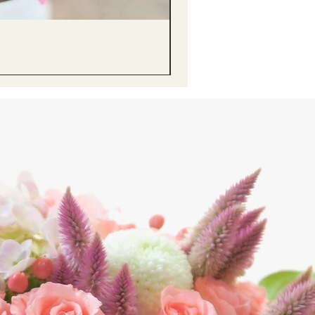
醒獅毛公仔（多色可選）Lion D
價格
HK$68.00