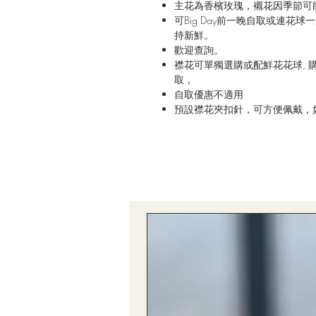
主花為香檳玫瑰，襯花因季節可
可Big Day前一晚自取或連
持新鮮。
歡迎查詢。
襟花可單獨選購或配鮮花花球, 購
取，
自取優惠不適用
預設襟花夾扣針，可方便佩戴，如