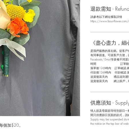
退款需知 - Refund/ 
請參考以下網址獲取詳情
https://www.fasunflower.com/r
《盡心盡力，細
是我們服務的座右銘。從客戶
有同事跟進。可就客戶方便，以指
Facebook/ Email等多種不同渠
​時間 訂單動
落單後12小時内 訂單確認,
付款後12小時内 付款確認 (
送貨後當天内 禮品送到通
送貨後當天内 網上賬戶，
供應須知 - Supply 
情人節及母親節等特別節日一
間只供應節日頁面的款式，請
Supply may be suspended during
the notice on the top bar of we
手花每個加$20。