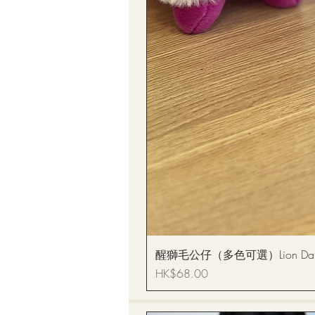
醒獅毛公仔（多色可選）Lion Dance
價格
HK$68.00